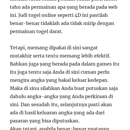
tahu ada permainan apa yang berada pada web
ini. Judi togel online seperti 4D ini pastilah
benar-benar tidaklah ada tidak mirip dengan
permainan togel darat.
Tetapi, memang dipakai di sini sangat
mutakhir serta tentu memang lebih efektif.
Bahkan juga yang berada pada dalam games itu
itu juga tentu saja Anda di sini cuman perlu
mengira angka yang bakal keluar kedepan.
Maka di sinu silahkan Anda buat putuskan saja
dahulu angka-angka yang Anda perkiraan di
sini. Dan sesudah itu, selanjutnya pasti akan
ada di hasil keluaran angka yang ada dari
pasaran yang bisa diputuskan.
Akan tetapi, apabila benar-benar nyatanya