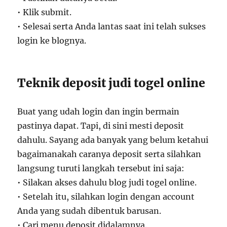
• Klik submit.
• Selesai serta Anda lantas saat ini telah sukses
login ke blognya.
Teknik deposit judi togel online
Buat yang udah login dan ingin bermain
pastinya dapat. Tapi, di sini mesti deposit
dahulu. Sayang ada banyak yang belum ketahui
bagaimanakah caranya deposit serta silahkan
langsung turuti langkah tersebut ini saja:
• Silakan akses dahulu blog judi togel online.
• Setelah itu, silahkan login dengan account
Anda yang sudah dibentuk barusan.
• Cari menu deposit didalamnya.