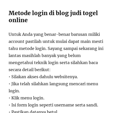
Metode login di blog judi togel
online
Untuk Anda yang benar-benar barusan miliki
account pastilah untuk mulai dapat main mesti
tahu metode login. Sayang sampai sekarang ini
lantas masihlah banyak yang belum
mengetahui teknik login serta silahkan baca
secara detail berikut:
• Silakan akses dahulu websitenya.
• Jika telah silahkan langsung mencari menu
login.
• Klik menu login.
• Isi form login seperti username serta sandi.
• Pastikan datanya betul.