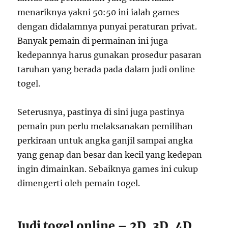
menariknya yakni 50:50 ini ialah games
dengan didalamnya punyai peraturan privat.
Banyak pemain di permainan ini juga
kedepannya harus gunakan prosedur pasaran
taruhan yang berada pada dalam judi online
togel.
Seterusnya, pastinya di sini juga pastinya
pemain pun perlu melaksanakan pemilihan
perkiraan untuk angka ganjil sampai angka
yang genap dan besar dan kecil yang kedepan
ingin dimainkan. Sebaiknya games ini cukup
dimengerti oleh pemain togel.
Judi togel online – 2D, 3D, 4D