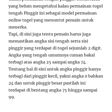
yang belum mengetahui kalau permainan togel
tengah Pinggir ini sebagai model permainan
online togel yang menuntut pemain untuk
menerka.
Tapi, di sini juga tentu pemain harus juga
memastikan angka sisi tengah serta sisi
pinggir yang terdapat di togel sejumlah 2 digit.
Angka yang tengah umumnya cuman bakal
terbagi atas angka 25 sampai angka 74.
Tentang hal di sini untuk angka pinggir hanya
terbagi dari pinggir kecil, yakni angka 0 bahkan
24 dan untuk pinggir besar pastilah ini
terdapat di bentang angka 75 hingga sampai
99.