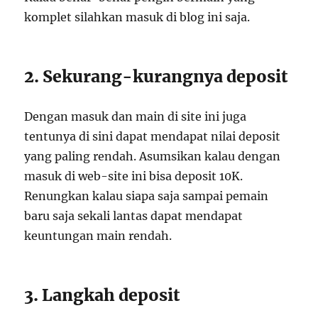
komplet silahkan masuk di blog ini saja.
2. Sekurang-kurangnya deposit
Dengan masuk dan main di site ini juga
tentunya di sini dapat mendapat nilai deposit
yang paling rendah. Asumsikan kalau dengan
masuk di web-site ini bisa deposit 10K.
Renungkan kalau siapa saja sampai pemain
baru saja sekali lantas dapat mendapat
keuntungan main rendah.
3. Langkah deposit