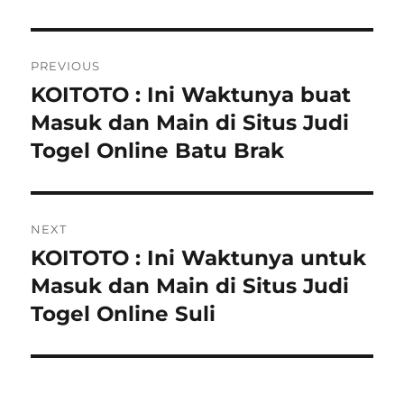
t
s
t
h
t
e
o
e
g
P
r
d
o
PREVIOUS
o
r
o
KOITOTO : Ini Waktunya buat
P
n
i
r
Masuk dan Main di Situs Judi
e
s
s
e
Togel Online Batu Brak
t
v
i
n
o
NEXT
a
u
KOITOTO : Ini Waktunya untuk
N
s
v
e
Masuk dan Main di Situs Judi
p
x
i
Togel Online Suli
o
t
s
g
p
t
o
a
: