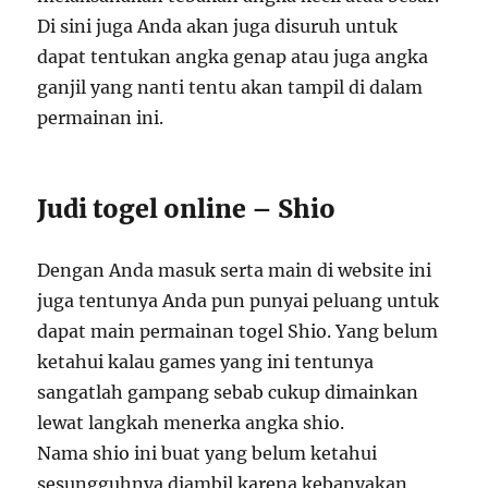
Di sini juga Anda akan juga disuruh untuk
dapat tentukan angka genap atau juga angka
ganjil yang nanti tentu akan tampil di dalam
permainan ini.
Judi togel online – Shio
Dengan Anda masuk serta main di website ini
juga tentunya Anda pun punyai peluang untuk
dapat main permainan togel Shio. Yang belum
ketahui kalau games yang ini tentunya
sangatlah gampang sebab cukup dimainkan
lewat langkah menerka angka shio.
Nama shio ini buat yang belum ketahui
sesungguhnya diambil karena kebanyakan