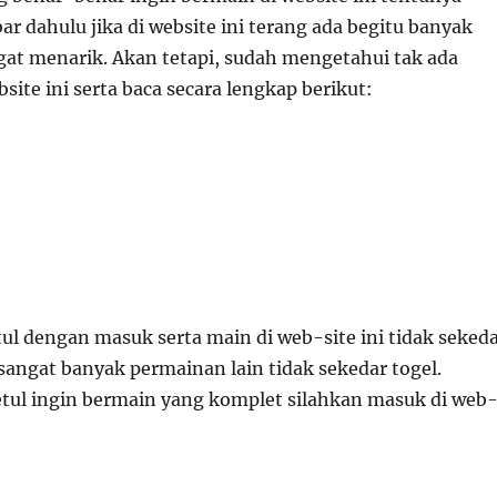
bar dahulu jika di website ini terang ada begitu banyak
at menarik. Akan tetapi, sudah mengetahui tak ada
site ini serta baca secara lengkap berikut:
ul dengan masuk serta main di web-site ini tidak seked
angat banyak permainan lain tidak sekedar togel.
etul ingin bermain yang komplet silahkan masuk di web