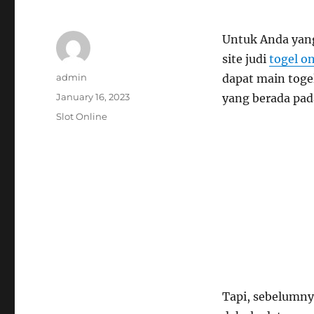
Untuk Anda yang
site judi
togel on
Author
admin
dapat main toge
Posted
January 16, 2023
yang berada pad
on
Categories
Slot Online
Tapi, sebelumnya