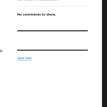
No comments to show.
ri
situs toto