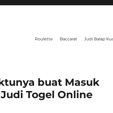
Roulette
Baccarat
Judi Balap Ku
aktunya buat Masuk
 Judi Togel Online