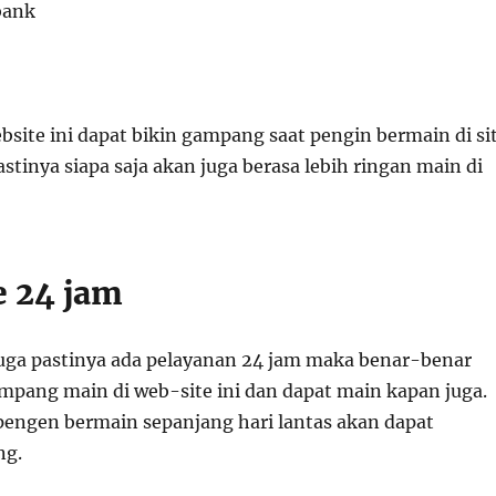
bank
bsite ini dapat bikin gampang saat pengin bermain di si
pastinya siapa saja akan juga berasa lebih ringan main di
e 24 jam
 juga pastinya ada pelayanan 24 jam maka benar-benar
pang main di web-site ini dan dapat main kapan juga.
 pengen bermain sepanjang hari lantas akan dapat
ng.