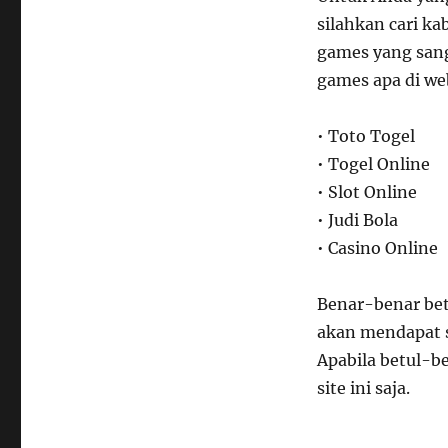
silahkan cari ka
games yang sang
games apa di web
• Toto Togel
• Togel Online
• Slot Online
• Judi Bola
• Casino Online
Benar-benar bet
akan mendapat s
Apabila betul-b
site ini saja.