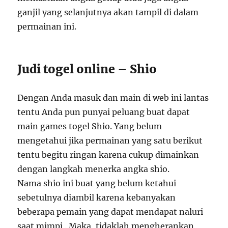
ganjil yang selanjutnya akan tampil di dalam
permainan ini.
Judi togel online – Shio
Dengan Anda masuk dan main di web ini lantas
tentu Anda pun punyai peluang buat dapat
main games togel Shio. Yang belum
mengetahui jika permainan yang satu berikut
tentu begitu ringan karena cukup dimainkan
dengan langkah menerka angka shio.
Nama shio ini buat yang belum ketahui
sebetulnya diambil karena kebanyakan
beberapa pemain yang dapat mendapat naluri
saat mimpi . Maka, tidaklah mengherankan