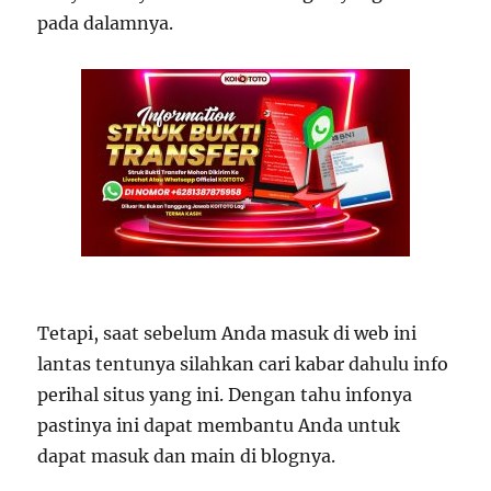
pada dalamnya.
Tetapi, saat sebelum Anda masuk di web ini
lantas tentunya silahkan cari kabar dahulu info
perihal situs yang ini. Dengan tahu infonya
pastinya ini dapat membantu Anda untuk
dapat masuk dan main di blognya.