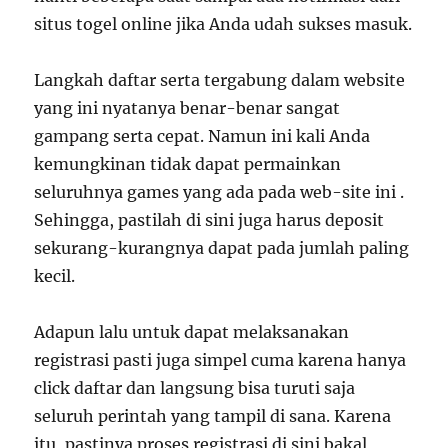
situs togel online jika Anda udah sukses masuk.
Langkah daftar serta tergabung dalam website
yang ini nyatanya benar-benar sangat
gampang serta cepat. Namun ini kali Anda
kemungkinan tidak dapat permainkan
seluruhnya games yang ada pada web-site ini .
Sehingga, pastilah di sini juga harus deposit
sekurang-kurangnya dapat pada jumlah paling
kecil.
Adapun lalu untuk dapat melaksanakan
registrasi pasti juga simpel cuma karena hanya
click daftar dan langsung bisa turuti saja
seluruh perintah yang tampil di sana. Karena
itu, pastinya proses registrasi di sini bakal