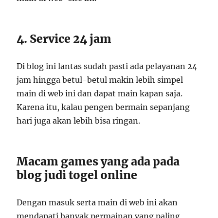
4. Service 24 jam
Di blog ini lantas sudah pasti ada pelayanan 24
jam hingga betul-betul makin lebih simpel
main di web ini dan dapat main kapan saja.
Karena itu, kalau pengen bermain sepanjang
hari juga akan lebih bisa ringan.
Macam games yang ada pada
blog judi togel online
Dengan masuk serta main di web ini akan
mendapati banyak permainan yang paling