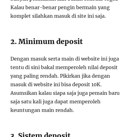
Kalau benar-benar pengin bermain yang
komplet silahkan masuk di site ini saja.
2. Minimum deposit
Dengan masuk serta main di website ini juga
tentu di sini bakal memperoleh nilai deposit
yang paling rendah. Pikirkan jika dengan
masuk di website ini bisa deposit 10K.
Asumsikan kalau siapa saja juga pemain baru
saja satu kali juga dapat memperoleh
keuntungan main rendah.
3. Sistem deposit