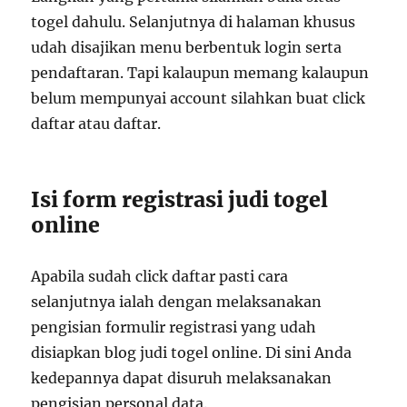
togel dahulu. Selanjutnya di halaman khusus
udah disajikan menu berbentuk login serta
pendaftaran. Tapi kalaupun memang kalaupun
belum mempunyai account silahkan buat click
daftar atau daftar.
Isi form registrasi judi togel
online
Apabila sudah click daftar pasti cara
selanjutnya ialah dengan melaksanakan
pengisian formulir registrasi yang udah
disiapkan blog judi togel online. Di sini Anda
kedepannya dapat disuruh melaksanakan
pengisian personal data.