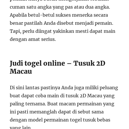
cuman satu angka yang pas atau dua angka.
Apabila betul-betul sukses menerka secara
benar pastilah Anda disebut menjadi pemain.
Tapi, perlu diingat yakinkan mesti dapat main
dengan amat serius.
Judi togel online – Tusuk 2D
Macau
Di sini lantas pastinya Anda juga miliki peluang
buat dapat coba main di tusuk 2D Macau yang
paling ternama. Buat macam permainan yang
ini pasti memanglah dapat di sebut sama
dengan model permainan togel tusuk bebas
yang lain.