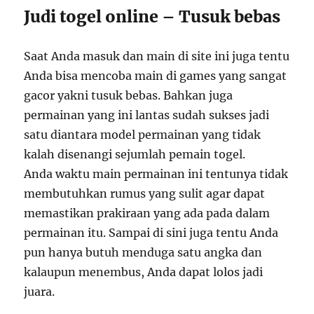
Judi togel online – Tusuk bebas
Saat Anda masuk dan main di site ini juga tentu
Anda bisa mencoba main di games yang sangat
gacor yakni tusuk bebas. Bahkan juga
permainan yang ini lantas sudah sukses jadi
satu diantara model permainan yang tidak
kalah disenangi sejumlah pemain togel.
Anda waktu main permainan ini tentunya tidak
membutuhkan rumus yang sulit agar dapat
memastikan prakiraan yang ada pada dalam
permainan itu. Sampai di sini juga tentu Anda
pun hanya butuh menduga satu angka dan
kalaupun menembus, Anda dapat lolos jadi
juara.