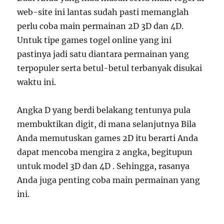
web-site ini lantas sudah pasti memanglah
perlu coba main permainan 2D 3D dan 4D.
Untuk tipe games togel online yang ini
pastinya jadi satu diantara permainan yang
terpopuler serta betul-betul terbanyak disukai
waktu ini.
Angka D yang berdi belakang tentunya pula
membuktikan digit, di mana selanjutnya Bila
Anda memutuskan games 2D itu berarti Anda
dapat mencoba mengira 2 angka, begitupun
untuk model 3D dan 4D . Sehingga, rasanya
Anda juga penting coba main permainan yang
ini.