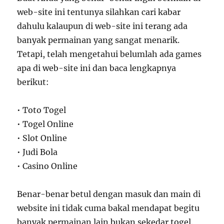
web-site ini tentunya silahkan cari kabar
dahulu kalaupun di web-site ini terang ada
banyak permainan yang sangat menarik.
Tetapi, telah mengetahui belumlah ada games
apa di web-site ini dan baca lengkapnya
berikut:
• Toto Togel
• Togel Online
• Slot Online
• Judi Bola
• Casino Online
Benar-benar betul dengan masuk dan main di
website ini tidak cuma bakal mendapat begitu
banyak permainan lain bukan sekedar togel.