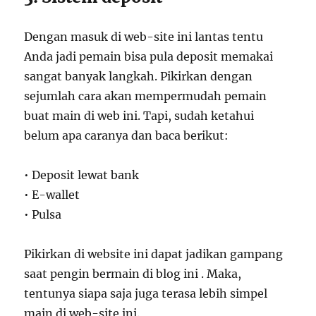
Dengan masuk di web-site ini lantas tentu
Anda jadi pemain bisa pula deposit memakai
sangat banyak langkah. Pikirkan dengan
sejumlah cara akan mempermudah pemain
buat main di web ini. Tapi, sudah ketahui
belum apa caranya dan baca berikut:
• Deposit lewat bank
• E-wallet
• Pulsa
Pikirkan di website ini dapat jadikan gampang
saat pengin bermain di blog ini . Maka,
tentunya siapa saja juga terasa lebih simpel
main di web-site ini.