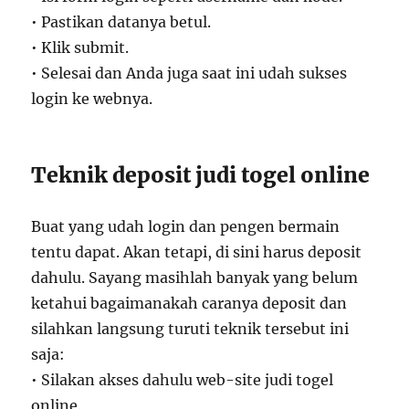
• Pastikan datanya betul.
• Klik submit.
• Selesai dan Anda juga saat ini udah sukses
login ke webnya.
Teknik deposit judi togel online
Buat yang udah login dan pengen bermain
tentu dapat. Akan tetapi, di sini harus deposit
dahulu. Sayang masihlah banyak yang belum
ketahui bagaimanakah caranya deposit dan
silahkan langsung turuti teknik tersebut ini
saja:
• Silakan akses dahulu web-site judi togel
online.