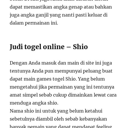
dapat memastikan angka genap atau bahkan
juga angka ganjil yang nanti pasti keluar di
dalam permainan ini.
Judi togel online – Shio
Dengan Anda masuk dan main di site ini juga
tentunya Anda pun mempunyai peluang buat
dapat main games togel Shio. Yang belum
mengetahui jika permainan yang ini tentunya
amat simpel sebab cukup dimainkan lewat cara
menduga angka shio.
Nama shio ini untuk yang belum ketahui
sebetulnya diambil oleh sebab kebanyakan
banyak pemain yang dapat mendapat feeling