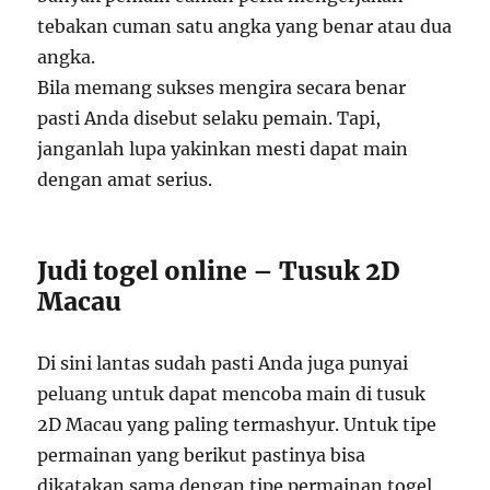
tebakan cuman satu angka yang benar atau dua
angka.
Bila memang sukses mengira secara benar
pasti Anda disebut selaku pemain. Tapi,
janganlah lupa yakinkan mesti dapat main
dengan amat serius.
Judi togel online – Tusuk 2D
Macau
Di sini lantas sudah pasti Anda juga punyai
peluang untuk dapat mencoba main di tusuk
2D Macau yang paling termashyur. Untuk tipe
permainan yang berikut pastinya bisa
dikatakan sama dengan tipe permainan togel