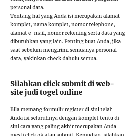
personal data.
Tentang hal yang Anda isi merupakan alamat
komplet, nama komplet, nomor telephone,
alamat e-mail, nomor rekening serta data yang
dibutuhkan yang lain. Penting buat Anda, jika
saat sebelum mengirimi semuanya personal
data, yakinkan check dahulu semua.
Silahkan click submit di web-
site judi togel online
Bila memang formulir register di sini telah
Anda isi seluruhnya dengan komplet tentu di
sini cara yang paling akhir merupakan Anda
mesti click ok atau submit. Kemudian, silahkan