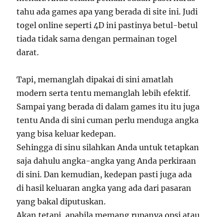
tahu ada games apa yang berada di site ini. Judi
togel online seperti 4D ini pastinya betul-betul
tiada tidak sama dengan permainan togel
darat.
Tapi, memanglah dipakai di sini amatlah
modern serta tentu memanglah lebih efektif.
Sampai yang berada di dalam games itu itu juga
tentu Anda di sini cuman perlu menduga angka
yang bisa keluar kedepan.
Sehingga di sinu silahkan Anda untuk tetapkan
saja dahulu angka-angka yang Anda perkiraan
di sini. Dan kemudian, kedepan pasti juga ada
di hasil keluaran angka yang ada dari pasaran
yang bakal diputuskan.
Akan tetapi, apabila memang rupanya opsi atau