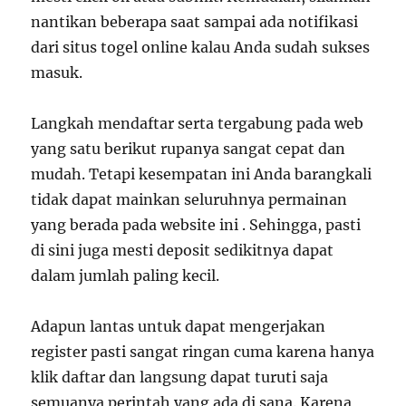
nantikan beberapa saat sampai ada notifikasi
dari situs togel online kalau Anda sudah sukses
masuk.
Langkah mendaftar serta tergabung pada web
yang satu berikut rupanya sangat cepat dan
mudah. Tetapi kesempatan ini Anda barangkali
tidak dapat mainkan seluruhnya permainan
yang berada pada website ini . Sehingga, pasti
di sini juga mesti deposit sedikitnya dapat
dalam jumlah paling kecil.
Adapun lantas untuk dapat mengerjakan
register pasti sangat ringan cuma karena hanya
klik daftar dan langsung dapat turuti saja
semuanya perintah yang ada di sana. Karena