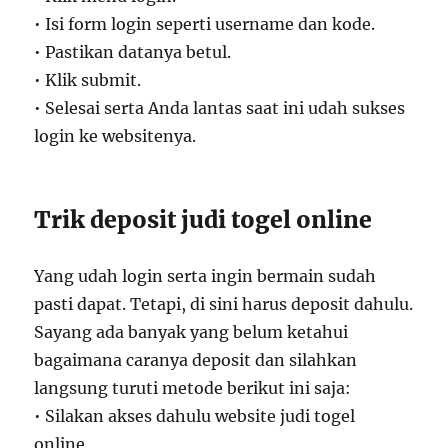
• Isi form login seperti username dan kode.
• Pastikan datanya betul.
• Klik submit.
• Selesai serta Anda lantas saat ini udah sukses
login ke websitenya.
Trik deposit judi togel online
Yang udah login serta ingin bermain sudah
pasti dapat. Tetapi, di sini harus deposit dahulu.
Sayang ada banyak yang belum ketahui
bagaimana caranya deposit dan silahkan
langsung turuti metode berikut ini saja:
• Silakan akses dahulu website judi togel
online.