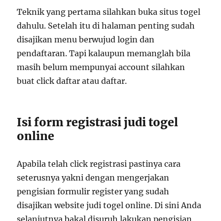
Teknik yang pertama silahkan buka situs togel
dahulu. Setelah itu di halaman penting sudah
disajikan menu berwujud login dan
pendaftaran. Tapi kalaupun memanglah bila
masih belum mempunyai account silahkan
buat click daftar atau daftar.
Isi form registrasi judi togel
online
Apabila telah click registrasi pastinya cara
seterusnya yakni dengan mengerjakan
pengisian formulir register yang sudah
disajikan website judi togel online. Di sini Anda
selanjutnya bakal disuruh lakukan pengisian