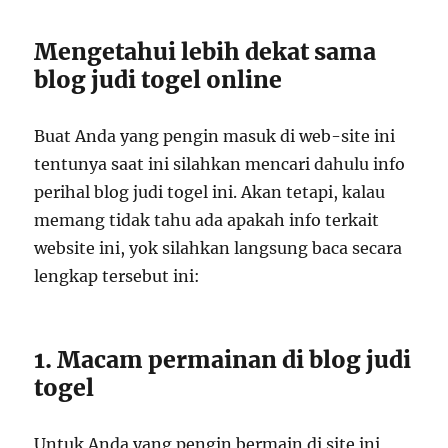
Mengetahui lebih dekat sama
blog judi togel online
Buat Anda yang pengin masuk di web-site ini
tentunya saat ini silahkan mencari dahulu info
perihal blog judi togel ini. Akan tetapi, kalau
memang tidak tahu ada apakah info terkait
website ini, yok silahkan langsung baca secara
lengkap tersebut ini:
1. Macam permainan di blog judi
togel
Untuk Anda yang pengin bermain di site ini