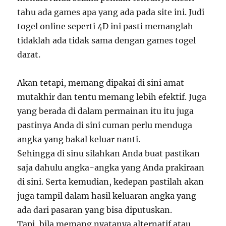
tahu ada games apa yang ada pada site ini. Judi
togel online seperti 4D ini pasti memanglah
tidaklah ada tidak sama dengan games togel
darat.
Akan tetapi, memang dipakai di sini amat
mutakhir dan tentu memang lebih efektif. Juga
yang berada di dalam permainan itu itu juga
pastinya Anda di sini cuman perlu menduga
angka yang bakal keluar nanti.
Sehingga di sinu silahkan Anda buat pastikan
saja dahulu angka-angka yang Anda prakiraan
di sini. Serta kemudian, kedepan pastilah akan
juga tampil dalam hasil keluaran angka yang
ada dari pasaran yang bisa diputuskan.
Tapi, bila memang nyatanya alternatif atau