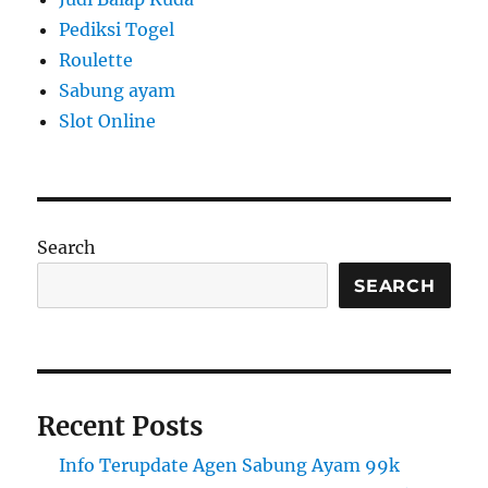
Pediksi Togel
Roulette
Sabung ayam
Slot Online
Search
SEARCH
Recent Posts
Info Terupdate Agen Sabung Ayam 99k