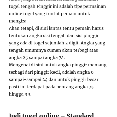
togel tengah Pinggir ini adalah tipe permainan
online togel yang tuntut pemain untuk
mengira.
Akan tetapi, di sini lantas tentu pemain harus
tentukan angka sisi tengah dan sisi pinggir
yang ada di togel sejumlah 2 digit. Angka yang
tengah umumnya cuman akan terbagi atas
angka 25 sampai angka 74.
Mengenai di sini untuk angka pinggir memang
terbagi dari pinggir kecil, adalah angka 0
sampai-sampai 24 dan untuk pinggir besar
pasti ini terdapat pada bentang angka 75
hingga 99.
Judi togel online – Standard