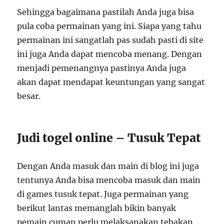
Sehingga bagaimana pastilah Anda juga bisa
pula coba permainan yang ini. Siapa yang tahu
permainan ini sangatlah pas sudah pasti di site
ini juga Anda dapat mencoba menang. Dengan
menjadi pemenangnya pastinya Anda juga
akan dapat mendapat keuntungan yang sangat
besar.
Judi togel online – Tusuk Tepat
Dengan Anda masuk dan main di blog ini juga
tentunya Anda bisa mencoba masuk dan main
di games tusuk tepat. Juga permainan yang
berikut lantas memanglah bikin banyak
pemain cuman perlu melaksanakan tebakan