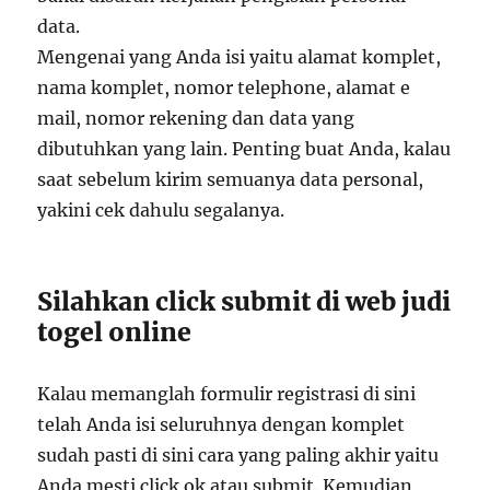
data.
Mengenai yang Anda isi yaitu alamat komplet,
nama komplet, nomor telephone, alamat e
mail, nomor rekening dan data yang
dibutuhkan yang lain. Penting buat Anda, kalau
saat sebelum kirim semuanya data personal,
yakini cek dahulu segalanya.
Silahkan click submit di web judi
togel online
Kalau memanglah formulir registrasi di sini
telah Anda isi seluruhnya dengan komplet
sudah pasti di sini cara yang paling akhir yaitu
Anda mesti click ok atau submit. Kemudian,