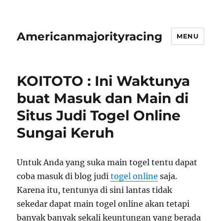
Americanmajorityracing
MENU
KOITOTO : Ini Waktunya
buat Masuk dan Main di
Situs Judi Togel Online
Sungai Keruh
Untuk Anda yang suka main togel tentu dapat
coba masuk di blog judi
togel online
saja.
Karena itu, tentunya di sini lantas tidak
sekedar dapat main togel online akan tetapi
banyak banyak sekali keuntungan yang berada