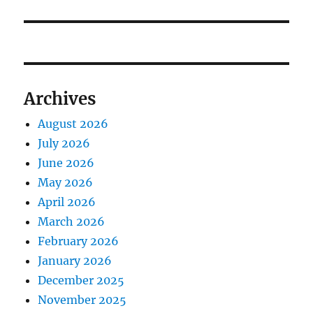
t
s
g
p
t
o
a
:
s
t
t
Archives
:
i
August 2026
o
July 2026
n
June 2026
May 2026
April 2026
March 2026
February 2026
January 2026
December 2025
November 2025