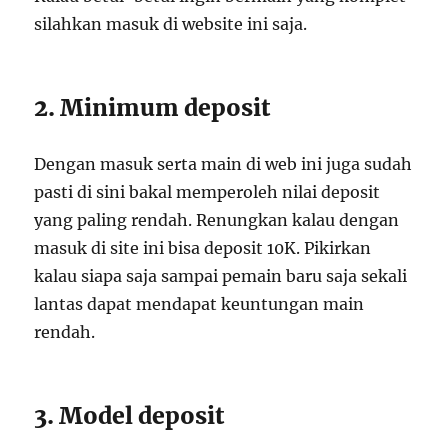
silahkan masuk di website ini saja.
2. Minimum deposit
Dengan masuk serta main di web ini juga sudah
pasti di sini bakal memperoleh nilai deposit
yang paling rendah. Renungkan kalau dengan
masuk di site ini bisa deposit 10K. Pikirkan
kalau siapa saja sampai pemain baru saja sekali
lantas dapat mendapat keuntungan main
rendah.
3. Model deposit