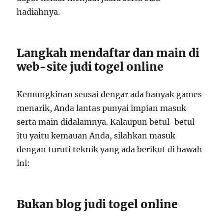
hadiahnya.
Langkah mendaftar dan main di
web-site judi togel online
Kemungkinan seusai dengar ada banyak games
menarik, Anda lantas punyai impian masuk
serta main didalamnya. Kalaupun betul-betul
itu yaitu kemauan Anda, silahkan masuk
dengan turuti teknik yang ada berikut di bawah
ini:
Bukan blog judi togel online