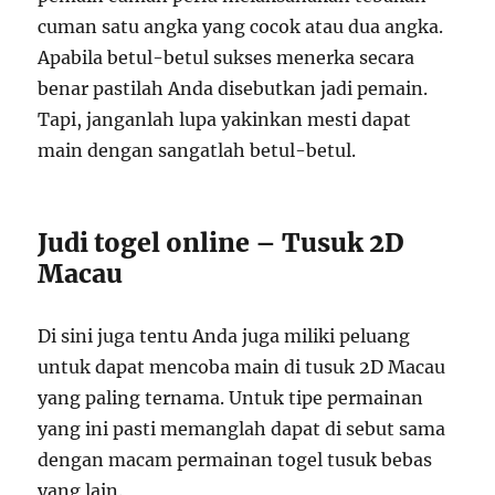
cuman satu angka yang cocok atau dua angka.
Apabila betul-betul sukses menerka secara
benar pastilah Anda disebutkan jadi pemain.
Tapi, janganlah lupa yakinkan mesti dapat
main dengan sangatlah betul-betul.
Judi togel online – Tusuk 2D
Macau
Di sini juga tentu Anda juga miliki peluang
untuk dapat mencoba main di tusuk 2D Macau
yang paling ternama. Untuk tipe permainan
yang ini pasti memanglah dapat di sebut sama
dengan macam permainan togel tusuk bebas
yang lain.