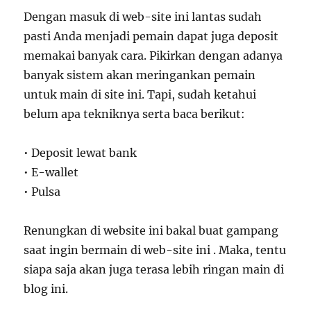
Dengan masuk di web-site ini lantas sudah
pasti Anda menjadi pemain dapat juga deposit
memakai banyak cara. Pikirkan dengan adanya
banyak sistem akan meringankan pemain
untuk main di site ini. Tapi, sudah ketahui
belum apa tekniknya serta baca berikut:
• Deposit lewat bank
• E-wallet
• Pulsa
Renungkan di website ini bakal buat gampang
saat ingin bermain di web-site ini . Maka, tentu
siapa saja akan juga terasa lebih ringan main di
blog ini.