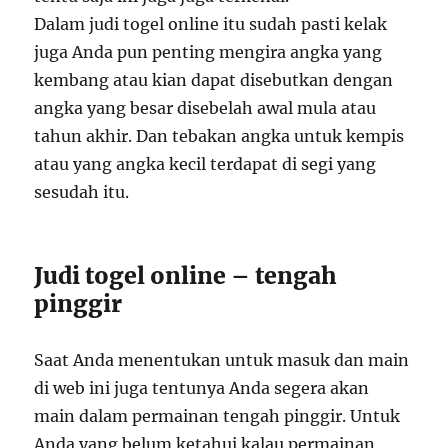
Dalam judi togel online itu sudah pasti kelak
juga Anda pun penting mengira angka yang
kembang atau kian dapat disebutkan dengan
angka yang besar disebelah awal mula atau
tahun akhir. Dan tebakan angka untuk kempis
atau yang angka kecil terdapat di segi yang
sesudah itu.
Judi togel online – tengah
pinggir
Saat Anda menentukan untuk masuk dan main
di web ini juga tentunya Anda segera akan
main dalam permainan tengah pinggir. Untuk
Anda yang belum ketahui kalau permainan