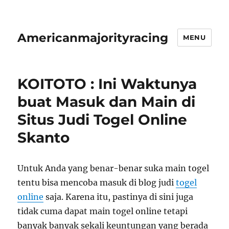
Americanmajorityracing
MENU
KOITOTO : Ini Waktunya
buat Masuk dan Main di
Situs Judi Togel Online
Skanto
Untuk Anda yang benar-benar suka main togel
tentu bisa mencoba masuk di blog judi
togel
online
saja. Karena itu, pastinya di sini juga
tidak cuma dapat main togel online tetapi
banyak banyak sekali keuntungan yang berada