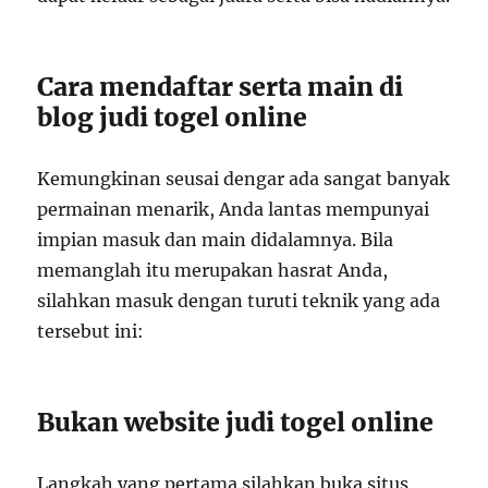
Cara mendaftar serta main di
blog judi togel online
Kemungkinan seusai dengar ada sangat banyak
permainan menarik, Anda lantas mempunyai
impian masuk dan main didalamnya. Bila
memanglah itu merupakan hasrat Anda,
silahkan masuk dengan turuti teknik yang ada
tersebut ini:
Bukan website judi togel online
Langkah yang pertama silahkan buka situs