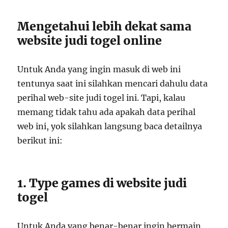
Mengetahui lebih dekat sama
website judi togel online
Untuk Anda yang ingin masuk di web ini
tentunya saat ini silahkan mencari dahulu data
perihal web-site judi togel ini. Tapi, kalau
memang tidak tahu ada apakah data perihal
web ini, yok silahkan langsung baca detailnya
berikut ini:
1. Type games di website judi
togel
Untuk Anda yang benar-benar ingin bermain