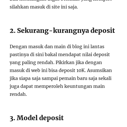
silahkan masuk di site ini saja.
2. Sekurang-kurangnya deposit
Dengan masuk dan main di blog ini lantas
pastinya di sini bakal mendapat nilai deposit
yang paling rendah. Pikirkan jika dengan
masuk di web ini bisa deposit 10K. Asumsikan
jika siapa saja sampai pemain baru saja sekali
juga dapat memperoleh keuntungan main
rendah.
3. Model deposit