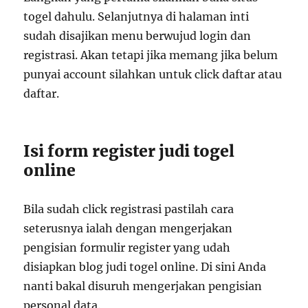
togel dahulu. Selanjutnya di halaman inti
sudah disajikan menu berwujud login dan
registrasi. Akan tetapi jika memang jika belum
punyai account silahkan untuk click daftar atau
daftar.
Isi form register judi togel
online
Bila sudah click registrasi pastilah cara
seterusnya ialah dengan mengerjakan
pengisian formulir register yang udah
disiapkan blog judi togel online. Di sini Anda
nanti bakal disuruh mengerjakan pengisian
personal data.