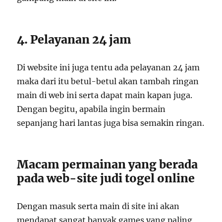
4. Pelayanan 24 jam
Di website ini juga tentu ada pelayanan 24 jam
maka dari itu betul-betul akan tambah ringan
main di web ini serta dapat main kapan juga.
Dengan begitu, apabila ingin bermain
sepanjang hari lantas juga bisa semakin ringan.
Macam permainan yang berada
pada web-site judi togel online
Dengan masuk serta main di site ini akan
mendapat sangat banyak games yang paling