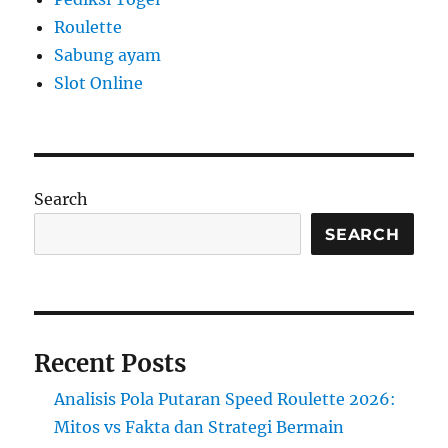
Roulette
Sabung ayam
Slot Online
Search
SEARCH
Recent Posts
Analisis Pola Putaran Speed Roulette 2026:
Mitos vs Fakta dan Strategi Bermain