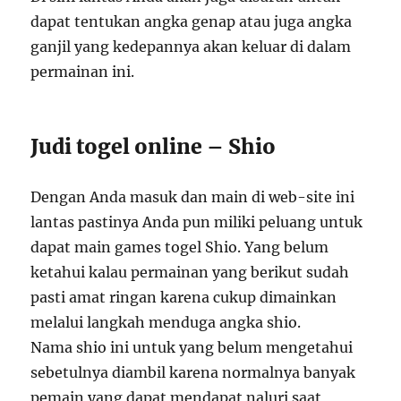
dapat tentukan angka genap atau juga angka
ganjil yang kedepannya akan keluar di dalam
permainan ini.
Judi togel online – Shio
Dengan Anda masuk dan main di web-site ini
lantas pastinya Anda pun miliki peluang untuk
dapat main games togel Shio. Yang belum
ketahui kalau permainan yang berikut sudah
pasti amat ringan karena cukup dimainkan
melalui langkah menduga angka shio.
Nama shio ini untuk yang belum mengetahui
sebetulnya diambil karena normalnya banyak
pemain yang dapat mendapat naluri saat