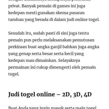
privat. Banyak pemain di games ini juga
kedepan mesti gunakan skema pasaran
taruhan yang berada di dalam judi online togel.
Sesudah itu, sudah pasti di sini juga tentu
pemain pun perlu melaksanakan pemutusan
perkiraan buat angka ganjil bahkan juga angka
yang genap serta besar serta kecil yang
kedepan mau dimainkan. Selayaknya
permainan ini cukup dimengerti oleh pemain
togel.
Judi togel online – 2D, 3D, 4D
Buat Anda yang ingin masuk serta main togel