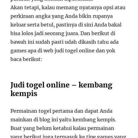
Akan tetapi, kalau memang nyatanya opsi atau
perkiraan angka yang Anda bikin rupanya
keluar serta betul, pastinya di sini Anda bakal
bisa lolos jadi seorang juara. Dan berikut di
bawah ini sudah pasti udah dikasih tahu ada
games apa di web judi togel online dan yok
baca berikut:
Judi togel online – kembang
kempis
Permainan togel pertama dan dapat Anda
mainkan di blog ini yaitu kembang kempis.
Buat yang belum ketahui kalau permainan
yang berikut juga termasuk ke tipe games yang