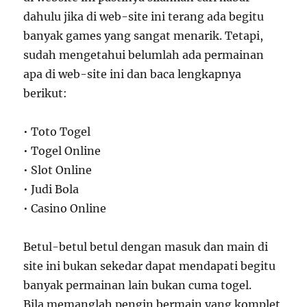
dahulu jika di web-site ini terang ada begitu
banyak games yang sangat menarik. Tetapi,
sudah mengetahui belumlah ada permainan
apa di web-site ini dan baca lengkapnya
berikut:
• Toto Togel
• Togel Online
• Slot Online
• Judi Bola
• Casino Online
Betul-betul betul dengan masuk dan main di
site ini bukan sekedar dapat mendapati begitu
banyak permainan lain bukan cuma togel.
Bila memanglah pengin bermain yang komplet