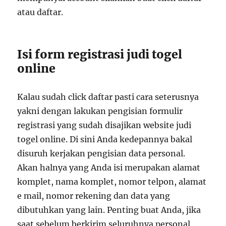
atau daftar.
Isi form registrasi judi togel
online
Kalau sudah click daftar pasti cara seterusnya
yakni dengan lakukan pengisian formulir
registrasi yang sudah disajikan website judi
togel online. Di sini Anda kedepannya bakal
disuruh kerjakan pengisian data personal.
Akan halnya yang Anda isi merupakan alamat
komplet, nama komplet, nomor telpon, alamat
e mail, nomor rekening dan data yang
dibutuhkan yang lain. Penting buat Anda, jika
saat sebelum berkirim seluruhnya personal