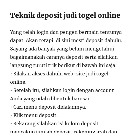
Teknik deposit judi togel online
Yang telah login dan pengen bermain tentunya
dapat. Akan tetapi, di sini mesti deposit dahulu.
Sayang ada banyak yang belum mengetahui
bagaimanakah caranya deposit serta silahkan
langsung turuti trik berikut di bawah ini saja:
• Silakan akses dahulu web-site judi togel
online.
• Setelah itu, silahkan login dengan account
Anda yang udah dibentuk barusan.
• Cari menu deposit didalamnya.
• Klik menu deposit.
• Sekarang silahkan isi kolom deposit
mencakup jumlah deposit, rekening arah dan