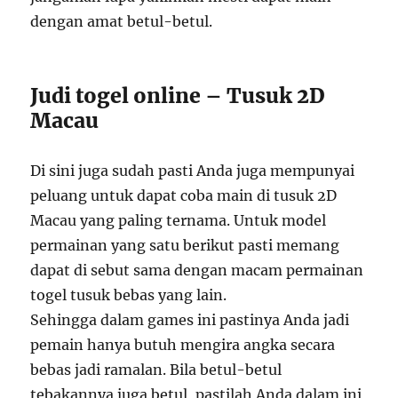
dengan amat betul-betul.
Judi togel online – Tusuk 2D
Macau
Di sini juga sudah pasti Anda juga mempunyai
peluang untuk dapat coba main di tusuk 2D
Macau yang paling ternama. Untuk model
permainan yang satu berikut pasti memang
dapat di sebut sama dengan macam permainan
togel tusuk bebas yang lain.
Sehingga dalam games ini pastinya Anda jadi
pemain hanya butuh mengira angka secara
bebas jadi ramalan. Bila betul-betul
tebakannya juga betul, pastilah Anda dalam ini