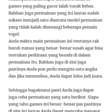
games yang paling gacor ialah tusuk bebas.
Bahkan juga permainan yang ini lantas sudah
sukses menjadi satu diantara model permainan
yang tidak kalah disenangi beberapa pemain
togel.
Anda waktu main permainan ini tentunya tak
butuh rumus yang benar-benar susah agar bisa
tentukan perkiraan yang berada di dalam
permainan itu. Bahkan juga di sini juga
pastinya Anda pun perlu mengira satu angka
dan jika menembus, Anda dapat lolos jadi juara.
Sehingga bagaimana pasti Anda juga dapat
juga coba permainan yang satu berikut. Siapa
yang tahu games ini benar-benar pas pastinya
di site ini lantas Anda dapat mencoba menang.