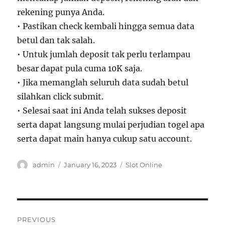
rekening punya Anda.
• Pastikan check kembali hingga semua data
betul dan tak salah.
• Untuk jumlah deposit tak perlu terlampau
besar dapat pula cuma 10K saja.
• Jika memanglah seluruh data sudah betul
silahkan click submit.
• Selesai saat ini Anda telah sukses deposit
serta dapat langsung mulai perjudian togel apa
serta dapat main hanya cukup satu account.
A
P
C
admin
January 16, 2023
Slot Online
u
o
a
t
s
t
h
t
e
o
e
g
P
r
d
o
PREVIOUS