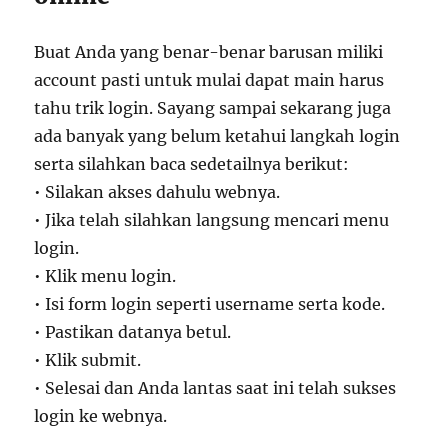
Buat Anda yang benar-benar barusan miliki
account pasti untuk mulai dapat main harus
tahu trik login. Sayang sampai sekarang juga
ada banyak yang belum ketahui langkah login
serta silahkan baca sedetailnya berikut:
• Silakan akses dahulu webnya.
• Jika telah silahkan langsung mencari menu
login.
• Klik menu login.
• Isi form login seperti username serta kode.
• Pastikan datanya betul.
• Klik submit.
• Selesai dan Anda lantas saat ini telah sukses
login ke webnya.