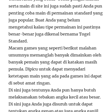
serta main di site ini juga sudah pasti Anda pun
penting coba main di permainan standard yang
juga popular. Buat Anda yang belum
mengetahui kalau tipe permainan ini pastinya
benar-benar juga dikenal bernama Togel
Standard.
Macam games yang seperti berikut malahan
umumnya memanglah banyak dimainkan oleh
banyak pemain yang dapat di katakan masih
pemula. Dipicu untuk dapat menyadari
ketetapan main yang ada pada games ini dapat
di sebut amat ringan.
Di sini juga tentunya Anda pun hanya butuh
melaksanakan tebakan angka kecil atau besar.
Di sini juga Anda juga disuruh untuk dapat
tentukan angka genap atau juga angka ganjil