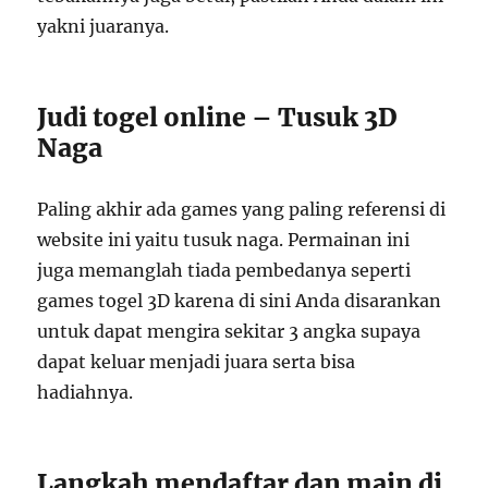
yakni juaranya.
Judi togel online – Tusuk 3D
Naga
Paling akhir ada games yang paling referensi di
website ini yaitu tusuk naga. Permainan ini
juga memanglah tiada pembedanya seperti
games togel 3D karena di sini Anda disarankan
untuk dapat mengira sekitar 3 angka supaya
dapat keluar menjadi juara serta bisa
hadiahnya.
Langkah mendaftar dan main di