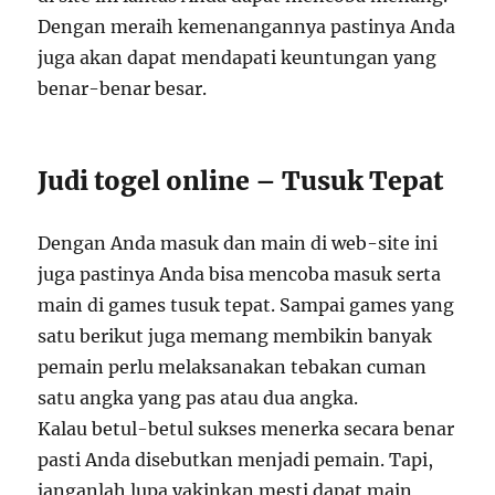
Dengan meraih kemenangannya pastinya Anda
juga akan dapat mendapati keuntungan yang
benar-benar besar.
Judi togel online – Tusuk Tepat
Dengan Anda masuk dan main di web-site ini
juga pastinya Anda bisa mencoba masuk serta
main di games tusuk tepat. Sampai games yang
satu berikut juga memang membikin banyak
pemain perlu melaksanakan tebakan cuman
satu angka yang pas atau dua angka.
Kalau betul-betul sukses menerka secara benar
pasti Anda disebutkan menjadi pemain. Tapi,
janganlah lupa yakinkan mesti dapat main