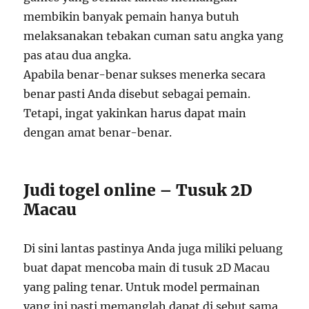
membikin banyak pemain hanya butuh
melaksanakan tebakan cuman satu angka yang
pas atau dua angka.
Apabila benar-benar sukses menerka secara
benar pasti Anda disebut sebagai pemain.
Tetapi, ingat yakinkan harus dapat main
dengan amat benar-benar.
Judi togel online – Tusuk 2D
Macau
Di sini lantas pastinya Anda juga miliki peluang
buat dapat mencoba main di tusuk 2D Macau
yang paling tenar. Untuk model permainan
yang ini pasti memanglah dapat di sebut sama