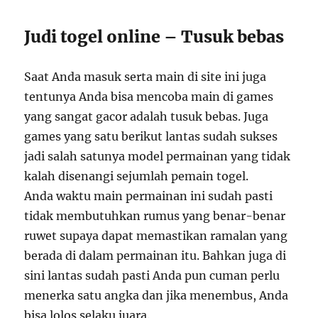
Judi togel online – Tusuk bebas
Saat Anda masuk serta main di site ini juga
tentunya Anda bisa mencoba main di games
yang sangat gacor adalah tusuk bebas. Juga
games yang satu berikut lantas sudah sukses
jadi salah satunya model permainan yang tidak
kalah disenangi sejumlah pemain togel.
Anda waktu main permainan ini sudah pasti
tidak membutuhkan rumus yang benar-benar
ruwet supaya dapat memastikan ramalan yang
berada di dalam permainan itu. Bahkan juga di
sini lantas sudah pasti Anda pun cuman perlu
menerka satu angka dan jika menembus, Anda
bisa lolos selaku juara.