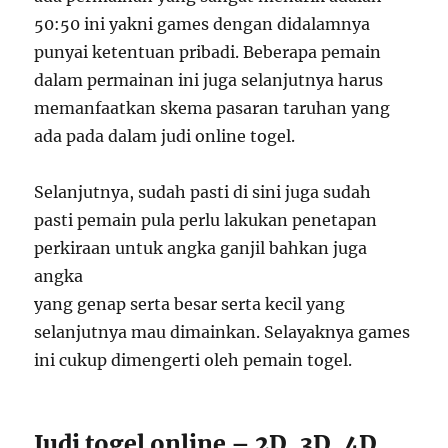
50:50 ini yakni games dengan didalamnya
punyai ketentuan pribadi. Beberapa pemain
dalam permainan ini juga selanjutnya harus
memanfaatkan skema pasaran taruhan yang
ada pada dalam judi online togel.
Selanjutnya, sudah pasti di sini juga sudah
pasti pemain pula perlu lakukan penetapan
perkiraan untuk angka ganjil bahkan juga
angka
yang genap serta besar serta kecil yang
selanjutnya mau dimainkan. Selayaknya games
ini cukup dimengerti oleh pemain togel.
Judi togel online – 2D, 3D, 4D