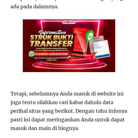
ada pada dalamnya.
Tetapi, sebelumnya Anda masuk di website ini
juga tentu silahkan cari kabar dahulu data
perihal situs yang berikut. Dengan tahu infonya
pasti ini dapat meringankan Anda untuk dapat
masuk dan main di blognya.