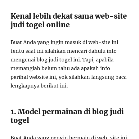
Kenal lebih dekat sama web-site
judi togel online
Buat Anda yang ingin masuk di web-site ini
tentu saat ini silahkan mencari dahulu info
mengenai blog judi togel ini. Tapi, apabila
memanglah belum tahu ada apakah info
perihal website ini, yok silahkan langsung baca
lengkapnya berikut ini:
1. Model permainan di blog judi
togel
Buat Anda yang pengin bermain di web-site ini