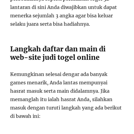
lantaran di sini Anda diwajibkan untuk dapat
menerka sejumlah 3 angka agar bisa keluar
selaku juara serta bisa hadiahnya.
Langkah daftar dan main di
web-site judi togel online
Kemungkinan selesai dengar ada banyak
games menarik, Anda lantas mempunyai
hasrat masuk serta main didalamnya. Jika
memanglah itu ialah hasrat Anda, silahkan
masuk dengan turuti langkah yang ada berikut
di bawah ini: