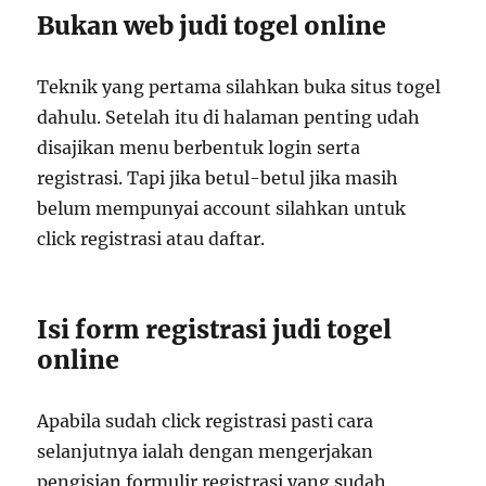
Bukan web judi togel online
Teknik yang pertama silahkan buka situs togel
dahulu. Setelah itu di halaman penting udah
disajikan menu berbentuk login serta
registrasi. Tapi jika betul-betul jika masih
belum mempunyai account silahkan untuk
click registrasi atau daftar.
Isi form registrasi judi togel
online
Apabila sudah click registrasi pasti cara
selanjutnya ialah dengan mengerjakan
pengisian formulir registrasi yang sudah