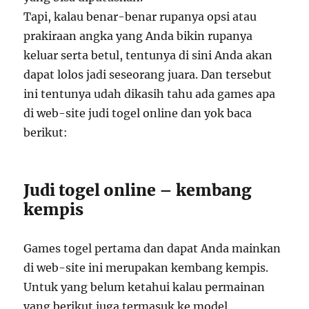
Tapi, kalau benar-benar rupanya opsi atau
prakiraan angka yang Anda bikin rupanya
keluar serta betul, tentunya di sini Anda akan
dapat lolos jadi seseorang juara. Dan tersebut
ini tentunya udah dikasih tahu ada games apa
di web-site judi togel online dan yok baca
berikut:
Judi togel online – kembang
kempis
Games togel pertama dan dapat Anda mainkan
di web-site ini merupakan kembang kempis.
Untuk yang belum ketahui kalau permainan
yang berikut juga termasuk ke model