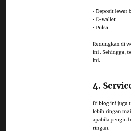
• Deposit lewat 
• E-wallet
• Pulsa
Renungkan di we
ini . Sehingga, 
ini.
4. Servic
Di blog ini jug
lebih ringan mai
apabila pengin 
ringan.