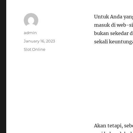
Untuk Anda yang
masuk di web-si
Author
admin
bukan sekedar d
Posted
January 16, 2023
sekali keuntung
on
Categories
Slot Online
Akan tetapi, seb