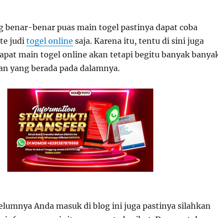
 benar-benar puas main togel pastinya dapat coba
te judi
togel online
saja. Karena itu, tentu di sini juga
apat main togel online akan tetapi begitu banyak banya
an yang berada pada dalamnya.
elumnya Anda masuk di blog ini juga pastinya silahkan