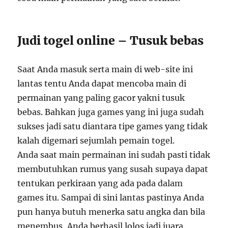
Judi togel online – Tusuk bebas
Saat Anda masuk serta main di web-site ini
lantas tentu Anda dapat mencoba main di
permainan yang paling gacor yakni tusuk
bebas. Bahkan juga games yang ini juga sudah
sukses jadi satu diantara tipe games yang tidak
kalah digemari sejumlah pemain togel.
Anda saat main permainan ini sudah pasti tidak
membutuhkan rumus yang susah supaya dapat
tentukan perkiraan yang ada pada dalam
games itu. Sampai di sini lantas pastinya Anda
pun hanya butuh menerka satu angka dan bila
menembus, Anda berhasil lolos jadi juara.