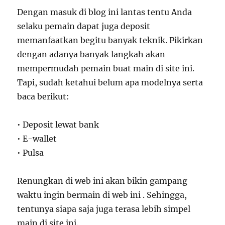
Dengan masuk di blog ini lantas tentu Anda
selaku pemain dapat juga deposit
memanfaatkan begitu banyak teknik. Pikirkan
dengan adanya banyak langkah akan
mempermudah pemain buat main di site ini.
Tapi, sudah ketahui belum apa modelnya serta
baca berikut:
• Deposit lewat bank
• E-wallet
• Pulsa
Renungkan di web ini akan bikin gampang
waktu ingin bermain di web ini . Sehingga,
tentunya siapa saja juga terasa lebih simpel
main di site ini.