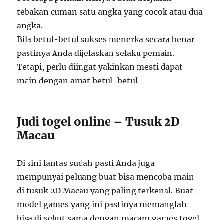
tebakan cuman satu angka yang cocok atau dua
angka.
Bila betul-betul sukses menerka secara benar
pastinya Anda dijelaskan selaku pemain.
Tetapi, perlu diingat yakinkan mesti dapat
main dengan amat betul-betul.
Judi togel online – Tusuk 2D
Macau
Di sini lantas sudah pasti Anda juga
mempunyai peluang buat bisa mencoba main
di tusuk 2D Macau yang paling terkenal. Buat
model games yang ini pastinya memanglah
bisa di sebut sama dengan macam games togel