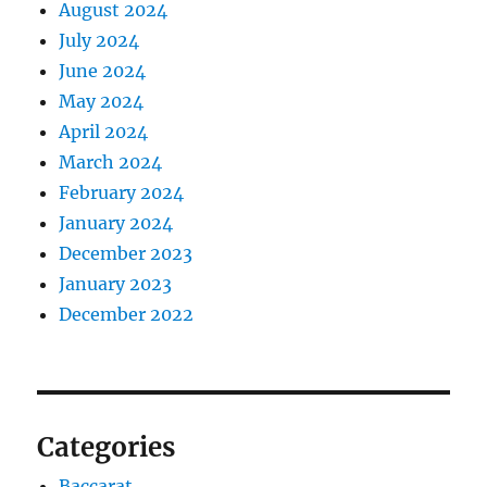
August 2024
July 2024
June 2024
May 2024
April 2024
March 2024
February 2024
January 2024
December 2023
January 2023
December 2022
Categories
Baccarat