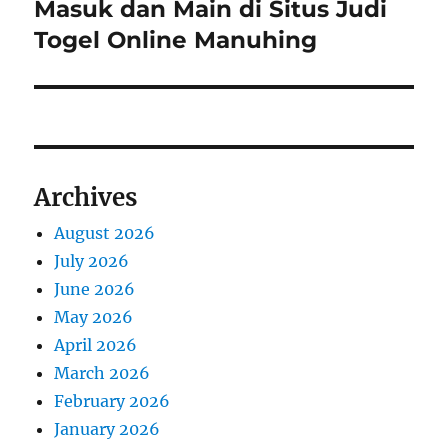
e
Masuk dan Main di Situs Judi
p
x
i
Togel Online Manuhing
o
t
s
g
p
t
o
a
:
s
t
t
Archives
:
i
August 2026
o
July 2026
n
June 2026
May 2026
April 2026
March 2026
February 2026
January 2026