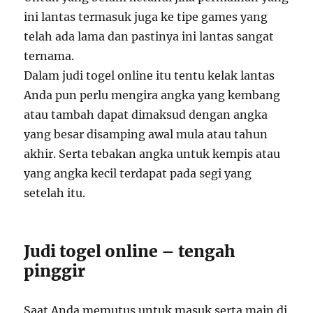
ini lantas termasuk juga ke tipe games yang
telah ada lama dan pastinya ini lantas sangat
ternama.
Dalam judi togel online itu tentu kelak lantas
Anda pun perlu mengira angka yang kembang
atau tambah dapat dimaksud dengan angka
yang besar disamping awal mula atau tahun
akhir. Serta tebakan angka untuk kempis atau
yang angka kecil terdapat pada segi yang
setelah itu.
Judi togel online – tengah
pinggir
Saat Anda memutus untuk masuk serta main di