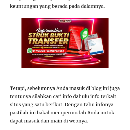
keuntungan yang berada pada dalamnya.
Tetapi, sebelumnya Anda masuk di blog ini juga
tentunya silahkan cari info dahulu info terkait
situs yang satu berikut. Dengan tahu infonya
pastilah ini bakal mempermudah Anda untuk
dapat masuk dan main di webnya.