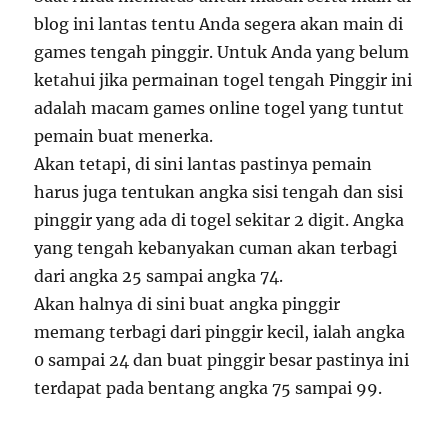
blog ini lantas tentu Anda segera akan main di
games tengah pinggir. Untuk Anda yang belum
ketahui jika permainan togel tengah Pinggir ini
adalah macam games online togel yang tuntut
pemain buat menerka.
Akan tetapi, di sini lantas pastinya pemain
harus juga tentukan angka sisi tengah dan sisi
pinggir yang ada di togel sekitar 2 digit. Angka
yang tengah kebanyakan cuman akan terbagi
dari angka 25 sampai angka 74.
Akan halnya di sini buat angka pinggir
memang terbagi dari pinggir kecil, ialah angka
0 sampai 24 dan buat pinggir besar pastinya ini
terdapat pada bentang angka 75 sampai 99.