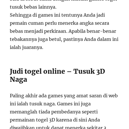
tusuk bebas lainnya.
Sehingga di games ini tentunya Anda jadi
pemain cuman perlu menerka angka secara
bebas menjadi perkiraan. Apabila benar-benar
tebakannya juga betul, pastinya Anda dalam ini
ialah juaranya.
Judi togel online – Tusuk 3D
Naga
Paling akhir ada games yang amat saran di web
ini ialah tusuk naga. Games ini juga
memanglah tiada pembedanya seperti
permainan togel 3D karena di sini Anda
diwajibkan untuk dapat menerka sekitar 3