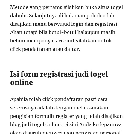
Metode yang pertama silahkan buka situs togel
dahulu. Selanjutnya di halaman pokok udah
disajikan menu berwujud login dan registrasi.
Akan tetapi bila betul-betul kalaupun masih
belum mempunyai account silahkan untuk
click pendaftaran atau daftar.
Isi form registrasi judi togel
online
Apabila telah click pendaftaran pasti cara
seterusnya adalah dengan melaksanakan
pengisian formulir register yang udah disajikan
blog judi togel online. Di sini Anda kedepannya
akan disuruh mengerjakan pengisian personal