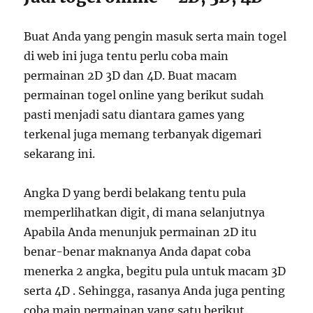
Buat Anda yang pengin masuk serta main togel
di web ini juga tentu perlu coba main
permainan 2D 3D dan 4D. Buat macam
permainan togel online yang berikut sudah
pasti menjadi satu diantara games yang
terkenal juga memang terbanyak digemari
sekarang ini.
Angka D yang berdi belakang tentu pula
memperlihatkan digit, di mana selanjutnya
Apabila Anda menunjuk permainan 2D itu
benar-benar maknanya Anda dapat coba
menerka 2 angka, begitu pula untuk macam 3D
serta 4D . Sehingga, rasanya Anda juga penting
coba main permainan yang satu berikut.