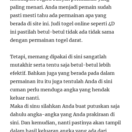
paling menari. Anda menjadi pemain sudah
pasti mesti tahu ada permainan apa yang
berada di site ini. Judi togel online seperti 4D
ini pastilah betul-betul tidak ada tidak sama
dengan permainan togel darat.
Tetapi, memang dipakai di sini sangatlah
mutakhir serta tentu saja betul-betul lebih
efektif. Bahkan juga yang berada pada dalam
permainan itu itu juga tentulah Anda di sini
cuman perlu menduga angka yang hendak
keluar nanti.
Maka di sinu silahkan Anda buat putuskan saja
dahulu angka-angka yang Anda prakiraan di
sini. Dan kemudian, nanti pastinya akan tampil
dalam hasil keluaran angka yang ada dari