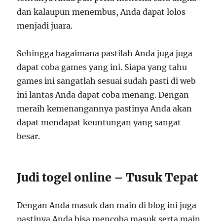
dan kalaupun menembus, Anda dapat lolos
menjadi juara.
Sehingga bagaimana pastilah Anda juga juga
dapat coba games yang ini. Siapa yang tahu
games ini sangatlah sesuai sudah pasti di web
ini lantas Anda dapat coba menang. Dengan
meraih kemenangannya pastinya Anda akan
dapat mendapat keuntungan yang sangat
besar.
Judi togel online – Tusuk Tepat
Dengan Anda masuk dan main di blog ini juga
pastinya Anda bisa mencoba masuk serta main