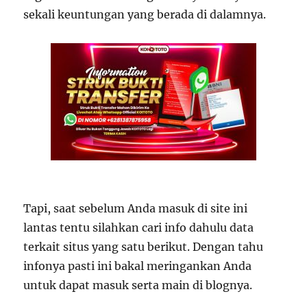
sekali keuntungan yang berada di dalamnya.
Tapi, saat sebelum Anda masuk di site ini
lantas tentu silahkan cari info dahulu data
terkait situs yang satu berikut. Dengan tahu
infonya pasti ini bakal meringankan Anda
untuk dapat masuk serta main di blognya.