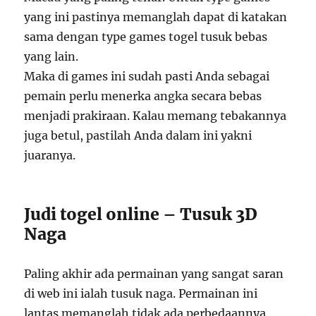
yang ini pastinya memanglah dapat di katakan
sama dengan type games togel tusuk bebas
yang lain.
Maka di games ini sudah pasti Anda sebagai
pemain perlu menerka angka secara bebas
menjadi prakiraan. Kalau memang tebakannya
juga betul, pastilah Anda dalam ini yakni
juaranya.
Judi togel online – Tusuk 3D
Naga
Paling akhir ada permainan yang sangat saran
di web ini ialah tusuk naga. Permainan ini
lantas memanglah tidak ada perbedaannya