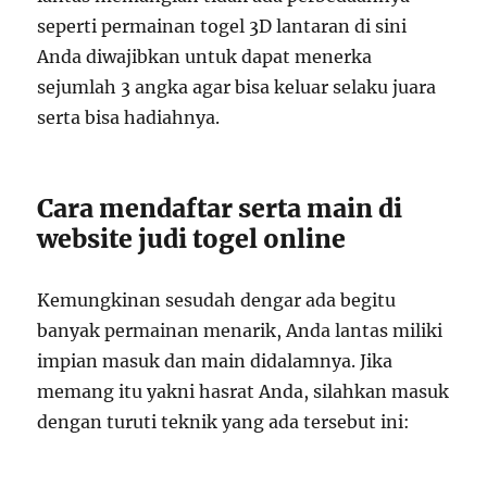
seperti permainan togel 3D lantaran di sini
Anda diwajibkan untuk dapat menerka
sejumlah 3 angka agar bisa keluar selaku juara
serta bisa hadiahnya.
Cara mendaftar serta main di
website judi togel online
Kemungkinan sesudah dengar ada begitu
banyak permainan menarik, Anda lantas miliki
impian masuk dan main didalamnya. Jika
memang itu yakni hasrat Anda, silahkan masuk
dengan turuti teknik yang ada tersebut ini: