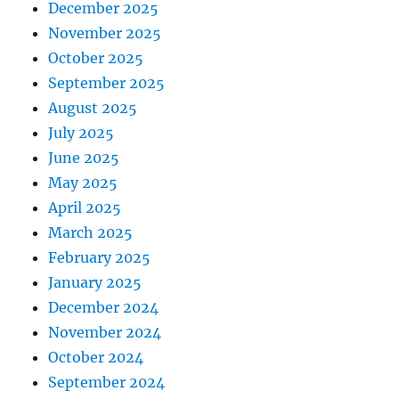
December 2025
November 2025
October 2025
September 2025
August 2025
July 2025
June 2025
May 2025
April 2025
March 2025
February 2025
January 2025
December 2024
November 2024
October 2024
September 2024