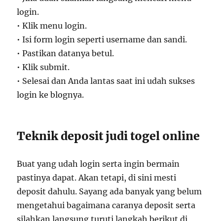
login.
• Klik menu login.
• Isi form login seperti username dan sandi.
• Pastikan datanya betul.
• Klik submit.
• Selesai dan Anda lantas saat ini udah sukses
login ke blognya.
Teknik deposit judi togel online
Buat yang udah login serta ingin bermain
pastinya dapat. Akan tetapi, di sini mesti
deposit dahulu. Sayang ada banyak yang belum
mengetahui bagaimana caranya deposit serta
silahkan langsung turuti langkah berikut di