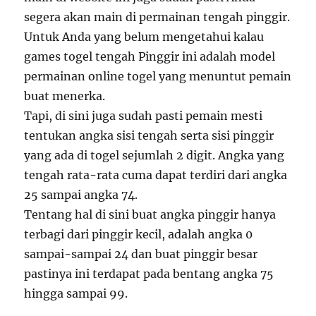
segera akan main di permainan tengah pinggir.
Untuk Anda yang belum mengetahui kalau
games togel tengah Pinggir ini adalah model
permainan online togel yang menuntut pemain
buat menerka.
Tapi, di sini juga sudah pasti pemain mesti
tentukan angka sisi tengah serta sisi pinggir
yang ada di togel sejumlah 2 digit. Angka yang
tengah rata-rata cuma dapat terdiri dari angka
25 sampai angka 74.
Tentang hal di sini buat angka pinggir hanya
terbagi dari pinggir kecil, adalah angka 0
sampai-sampai 24 dan buat pinggir besar
pastinya ini terdapat pada bentang angka 75
hingga sampai 99.