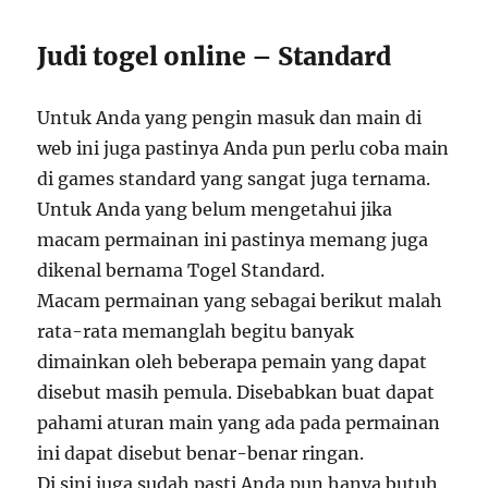
Judi togel online – Standard
Untuk Anda yang pengin masuk dan main di
web ini juga pastinya Anda pun perlu coba main
di games standard yang sangat juga ternama.
Untuk Anda yang belum mengetahui jika
macam permainan ini pastinya memang juga
dikenal bernama Togel Standard.
Macam permainan yang sebagai berikut malah
rata-rata memanglah begitu banyak
dimainkan oleh beberapa pemain yang dapat
disebut masih pemula. Disebabkan buat dapat
pahami aturan main yang ada pada permainan
ini dapat disebut benar-benar ringan.
Di sini juga sudah pasti Anda pun hanya butuh