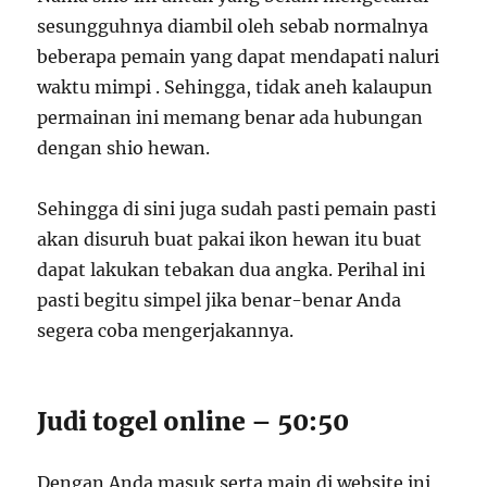
sesungguhnya diambil oleh sebab normalnya
beberapa pemain yang dapat mendapati naluri
waktu mimpi . Sehingga, tidak aneh kalaupun
permainan ini memang benar ada hubungan
dengan shio hewan.
Sehingga di sini juga sudah pasti pemain pasti
akan disuruh buat pakai ikon hewan itu buat
dapat lakukan tebakan dua angka. Perihal ini
pasti begitu simpel jika benar-benar Anda
segera coba mengerjakannya.
Judi togel online – 50:50
Dengan Anda masuk serta main di website ini