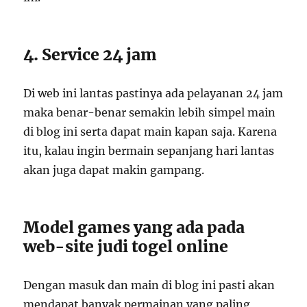
4. Service 24 jam
Di web ini lantas pastinya ada pelayanan 24 jam
maka benar-benar semakin lebih simpel main
di blog ini serta dapat main kapan saja. Karena
itu, kalau ingin bermain sepanjang hari lantas
akan juga dapat makin gampang.
Model games yang ada pada
web-site judi togel online
Dengan masuk dan main di blog ini pasti akan
mendapat banyak permainan yang paling