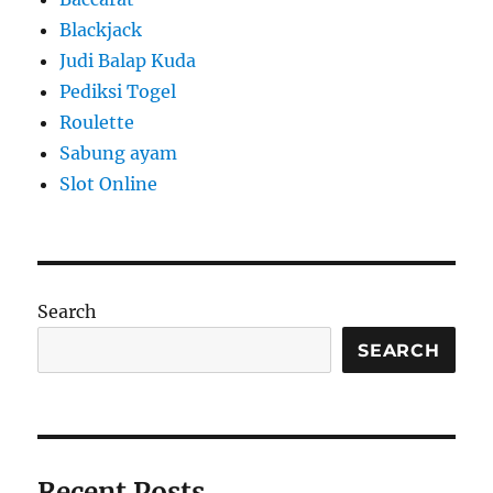
Blackjack
Judi Balap Kuda
Pediksi Togel
Roulette
Sabung ayam
Slot Online
Search
SEARCH
Recent Posts