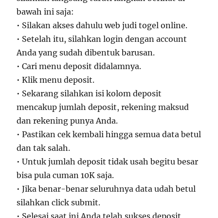
bawah ini saja:
• Silakan akses dahulu web judi togel online.
• Setelah itu, silahkan login dengan account
Anda yang sudah dibentuk barusan.
• Cari menu deposit didalamnya.
• Klik menu deposit.
• Sekarang silahkan isi kolom deposit
mencakup jumlah deposit, rekening maksud
dan rekening punya Anda.
• Pastikan cek kembali hingga semua data betul
dan tak salah.
• Untuk jumlah deposit tidak usah begitu besar
bisa pula cuman 10K saja.
• Jika benar-benar seluruhnya data udah betul
silahkan click submit.
• Selesai saat ini Anda telah sukses deposit