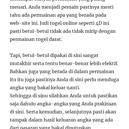
menari. Anda menjadi pemain pastinya mesti
tahu ada permainan apa yang berada pada
web-site ini. Judi togel online seperti 4D ini
pasti betul-betul tidak ada tidak mirip dengan
permainan togel darat.
Tapi, betul-betul dipakai di sini sangat
mutakhir serta tentu benar-benar lebih efektif.
Bahkan juga yang berada di dalam permainan
itu itu juga pastinya Anda di sini perlu menduga
angka yang bakal keluar nanti.
Sehingga di sinu silahkan Anda untuk pastikan
saja dahulu angka-angka yang Anda prakiraan
di sini. Serta kemudian, selanjutnya pasti akan
tampak dalam hasil keluaran angka yang ada
dari pasaran yang bakal diputuskan.