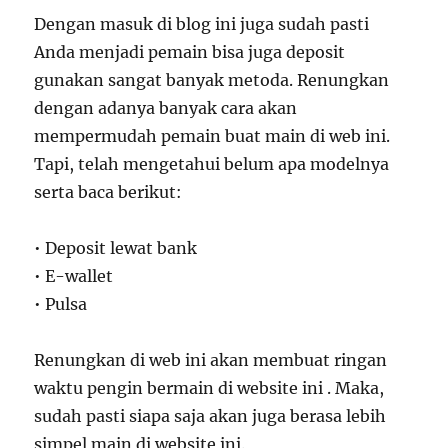
Dengan masuk di blog ini juga sudah pasti
Anda menjadi pemain bisa juga deposit
gunakan sangat banyak metoda. Renungkan
dengan adanya banyak cara akan
mempermudah pemain buat main di web ini.
Tapi, telah mengetahui belum apa modelnya
serta baca berikut:
• Deposit lewat bank
• E-wallet
• Pulsa
Renungkan di web ini akan membuat ringan
waktu pengin bermain di website ini . Maka,
sudah pasti siapa saja akan juga berasa lebih
simpel main di website ini.