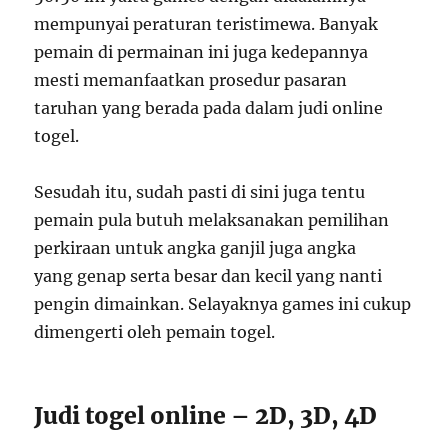
mempunyai peraturan teristimewa. Banyak
pemain di permainan ini juga kedepannya
mesti memanfaatkan prosedur pasaran
taruhan yang berada pada dalam judi online
togel.
Sesudah itu, sudah pasti di sini juga tentu
pemain pula butuh melaksanakan pemilihan
perkiraan untuk angka ganjil juga angka
yang genap serta besar dan kecil yang nanti
pengin dimainkan. Selayaknya games ini cukup
dimengerti oleh pemain togel.
Judi togel online – 2D, 3D, 4D