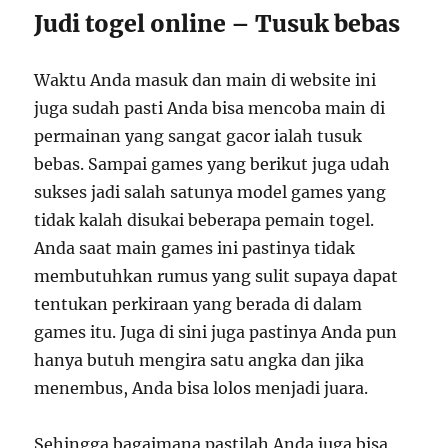
Judi togel online – Tusuk bebas
Waktu Anda masuk dan main di website ini
juga sudah pasti Anda bisa mencoba main di
permainan yang sangat gacor ialah tusuk
bebas. Sampai games yang berikut juga udah
sukses jadi salah satunya model games yang
tidak kalah disukai beberapa pemain togel.
Anda saat main games ini pastinya tidak
membutuhkan rumus yang sulit supaya dapat
tentukan perkiraan yang berada di dalam
games itu. Juga di sini juga pastinya Anda pun
hanya butuh mengira satu angka dan jika
menembus, Anda bisa lolos menjadi juara.
Sehingga bagaimana pastilah Anda juga bisa