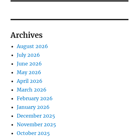
p
t
o
a
:
s
t
t
Archives
:
i
August 2026
o
July 2026
n
June 2026
May 2026
April 2026
March 2026
February 2026
January 2026
December 2025
November 2025
October 2025