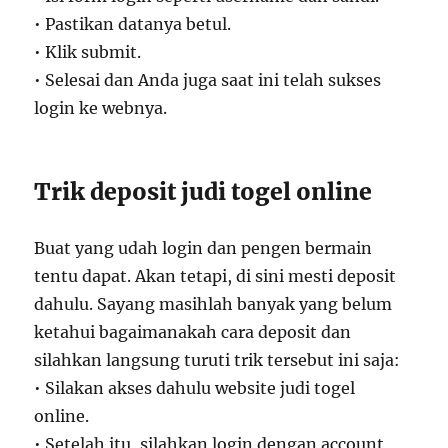
• Pastikan datanya betul.
• Klik submit.
• Selesai dan Anda juga saat ini telah sukses
login ke webnya.
Trik deposit judi togel online
Buat yang udah login dan pengen bermain
tentu dapat. Akan tetapi, di sini mesti deposit
dahulu. Sayang masihlah banyak yang belum
ketahui bagaimanakah cara deposit dan
silahkan langsung turuti trik tersebut ini saja:
• Silakan akses dahulu website judi togel
online.
• Setelah itu, silahkan login dengan account