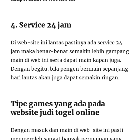
4. Service 24 jam
Di web-site ini lantas pastinya ada service 24
jam maka benar-benar semakin lebih gampang
main di web ini serta dapat main kapan juga.
Dengan begitu, bila pengen bermain sepanjang
hari lantas akan juga dapat semakin ringan.
Tipe games yang ada pada
website judi togel online
Dengan masuk dan main di web-site ini pasti
memperoleh sangat banyak permainan yang