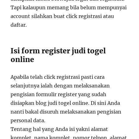
Tapi kalaupun memang bila belum mempunyai
account silahkan buat click registrasi atau
daftar.
Isi form register judi togel
online
Apabila telah click registrasi pasti cara
selanjutnya ialah dengan melaksanakan
pengisian formulir register yang sudah
disiapkan blog judi togel online. Di sini Anda
nanti bakal disuruh melaksanakan pengisian
personal data.
Tentang hal yang Anda isi yakni alamat
komplet, nama komplet, nomor telpon, alamat