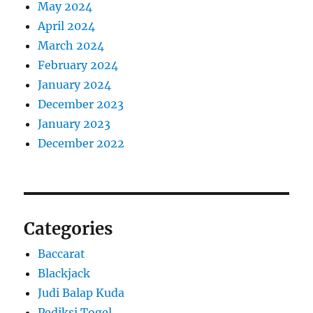
May 2024
April 2024
March 2024
February 2024
January 2024
December 2023
January 2023
December 2022
Categories
Baccarat
Blackjack
Judi Balap Kuda
Pediksi Togel