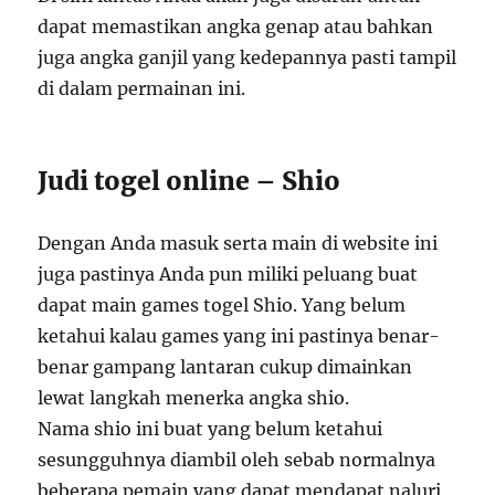
dapat memastikan angka genap atau bahkan
juga angka ganjil yang kedepannya pasti tampil
di dalam permainan ini.
Judi togel online – Shio
Dengan Anda masuk serta main di website ini
juga pastinya Anda pun miliki peluang buat
dapat main games togel Shio. Yang belum
ketahui kalau games yang ini pastinya benar-
benar gampang lantaran cukup dimainkan
lewat langkah menerka angka shio.
Nama shio ini buat yang belum ketahui
sesungguhnya diambil oleh sebab normalnya
beberapa pemain yang dapat mendapat naluri