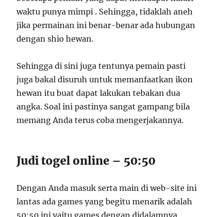
waktu punya mimpi . Sehingga, tidaklah aneh
jika permainan ini benar-benar ada hubungan
dengan shio hewan.
Sehingga di sini juga tentunya pemain pasti
juga bakal disuruh untuk memanfaatkan ikon
hewan itu buat dapat lakukan tebakan dua
angka. Soal ini pastinya sangat gampang bila
memang Anda terus coba mengerjakannya.
Judi togel online – 50:50
Dengan Anda masuk serta main di web-site ini
lantas ada games yang begitu menarik adalah
50:50 ini yaitu games dengan didalamnya