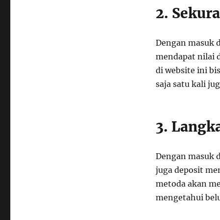
2. Sekur
Dengan masuk dan
mendapat nilai 
di website ini b
saja satu kali 
3. Langk
Dengan masuk di
juga deposit me
metoda akan mem
mengetahui belu