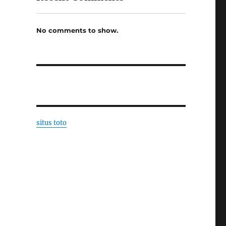
No comments to show.
situs toto