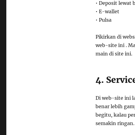
• Deposit lewat 
• E-wallet
• Pulsa
Pikirkan di web
web-site ini . M
main di site ini.
4. Servic
Di web-site ini 
benar lebih gam
begitu, kalau pe
semakin ringan.