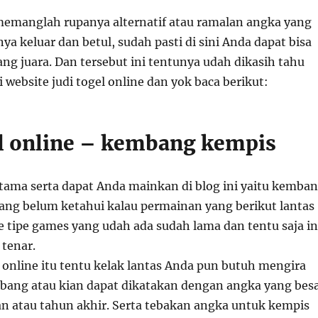
 memanglah rupanya alternatif atau ramalan angka yang
ya keluar dan betul, sudah pasti di sini Anda dapat bisa
rang juara. Dan tersebut ini tentunya udah dikasih tahu
 website judi togel online dan yok baca berikut:
el online – kembang kempis
tama serta dapat Anda mainkan di blog ini yaitu kemba
ang belum ketahui kalau permainan yang berikut lantas
e tipe games yang udah ada sudah lama dan tentu saja in
 tenar.
 online itu tentu kelak lantas Anda pun butuh mengira
ang atau kian dapat dikatakan dengan angka yang bes
n atau tahun akhir. Serta tebakan angka untuk kempis