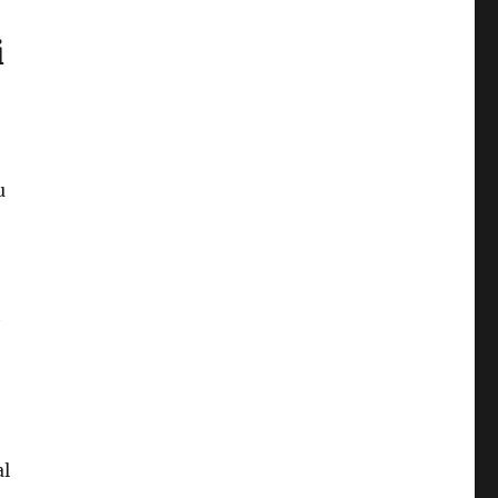
i
u
h
al