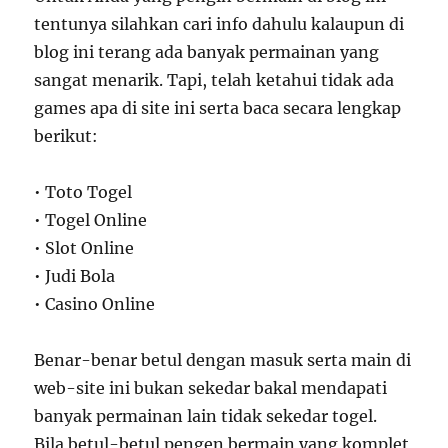
tentunya silahkan cari info dahulu kalaupun di
blog ini terang ada banyak permainan yang
sangat menarik. Tapi, telah ketahui tidak ada
games apa di site ini serta baca secara lengkap
berikut:
• Toto Togel
• Togel Online
• Slot Online
• Judi Bola
• Casino Online
Benar-benar betul dengan masuk serta main di
web-site ini bukan sekedar bakal mendapati
banyak permainan lain tidak sekedar togel.
Bila betul-betul pengen bermain yang komplet