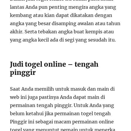
lantas Anda pun penting mengira angka yang
kembang atau kian dapat dikatakan dengan
angka yang besar disamping awalan atau tahun
akhir. Serta tebakan angka buat kempis atau
yang angka kecil ada di segi yang sesudah itu.
Judi togel online – tengah
pinggir
Saat Anda memilih untuk masuk dan main di
web ini juga pastinya Anda dapat main di
permainan tengah pinggir. Untuk Anda yang
belum ketahui jika permainan togel tengah
Pinggir ini sebagai macam permainan online
togel yang menuntut pemain untuk menerka.