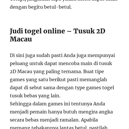
dengan begitu betul-betul.
Judi togel online – Tusuk 2D
Macau
Di sini juga sudah pasti Anda juga mempunyai
peluang untuk dapat mencoba main di tusuk
2D Macau yang paling ternama. Buat tipe
games yang satu berikut pasti memanglah
dapat di sebut sama dengan type games togel
tusuk bebas yang lain.
Sehingga dalam games ini tentunya Anda
menjadi pemain hanya butuh mengira angka
secara bebas menjadi ramalan. Apabila
memang tebakannya lantas betul, pastilah