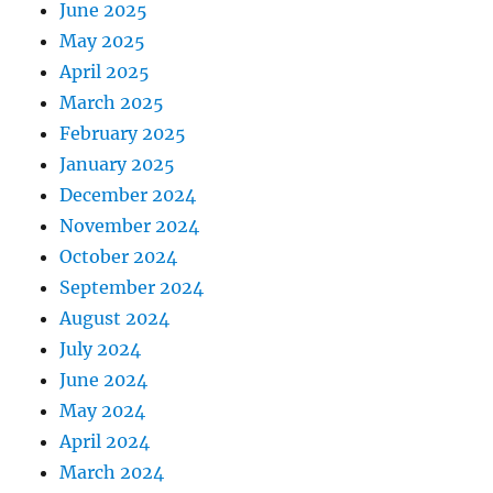
June 2025
May 2025
April 2025
March 2025
February 2025
January 2025
December 2024
November 2024
October 2024
September 2024
August 2024
July 2024
June 2024
May 2024
April 2024
March 2024