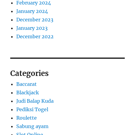
February 2024
January 2024
December 2023
January 2023
December 2022
Categories
Baccarat
Blackjack
Judi Balap Kuda
Pediksi Togel
Roulette
Sabung ayam
Slot Online