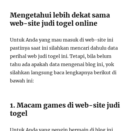
Mengetahui lebih dekat sama
web-site judi togel online
Untuk Anda yang mau masuk di web-site ini
pastinya saat ini silahkan mencari dahulu data
perihal web judi togel ini. Tetapi, bila belum
tahu ada apakah data mengenai blog ini, yok
silahkan langsung baca lengkapnya berikut di
bawah ini:
1. Macam games di web-site judi
togel
Untuk Anda yang pengin bermain di blog ini