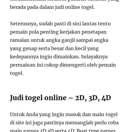
berada pada dalam judi online togel.
Seterusnya, sudah pasti di sini lantas tentu
pemain pula penting kerjakan penetapan
ramalan untuk angka ganjil sampai angka
yang genap serta besar dan kecil yang
kedepannya ingin dimainkan. Selayaknya
permainan ini cukup dimengerti oleh pemain
togel.
Judi togel online – 2D, 3D, 4D
Untuk Anda yang ingin masuk dan main togel
di site ini juga pastinya memanglah perlu coba
main games 2D 3D serta 4D. Buat type games