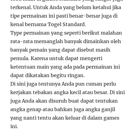
terkenal. Untuk Anda yang belum ketahui jika
tipe permainan ini pasti benar-benar juga di
kenal bernama Togel Standard.
Type permainan yang seperti berikut malahan
rata-rata memanglah banyak dimainkan oleh
banyak pemain yang dapat disebut masih
pemula. Karena untuk dapat mengerti
ketentuan main yang ada pada permainan ini
dapat dikatakan begitu ringan.
Di sini juga tentunya Anda pun cuman perlu
kerjakan tebakan angka kecil atau besar. Di sini
juga Anda akan disuruh buat dapat tentukan
angka genap atau bahkan juga angka ganjil
yang nanti tentu akan keluar di dalam games
ini.