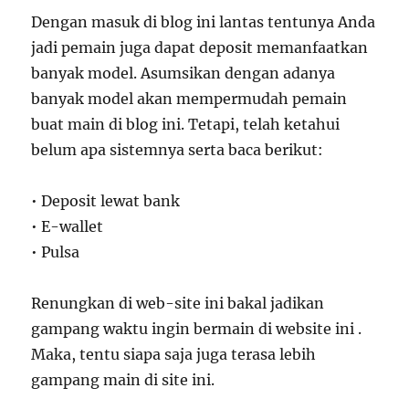
Dengan masuk di blog ini lantas tentunya Anda
jadi pemain juga dapat deposit memanfaatkan
banyak model. Asumsikan dengan adanya
banyak model akan mempermudah pemain
buat main di blog ini. Tetapi, telah ketahui
belum apa sistemnya serta baca berikut:
• Deposit lewat bank
• E-wallet
• Pulsa
Renungkan di web-site ini bakal jadikan
gampang waktu ingin bermain di website ini .
Maka, tentu siapa saja juga terasa lebih
gampang main di site ini.