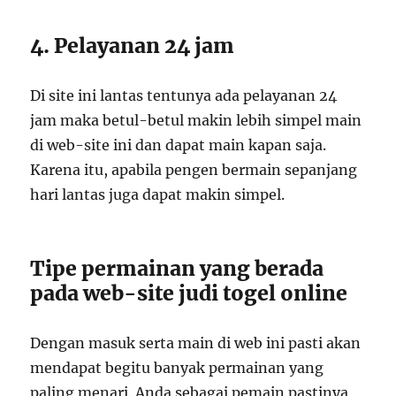
4. Pelayanan 24 jam
Di site ini lantas tentunya ada pelayanan 24
jam maka betul-betul makin lebih simpel main
di web-site ini dan dapat main kapan saja.
Karena itu, apabila pengen bermain sepanjang
hari lantas juga dapat makin simpel.
Tipe permainan yang berada
pada web-site judi togel online
Dengan masuk serta main di web ini pasti akan
mendapat begitu banyak permainan yang
paling menari. Anda sebagai pemain pastinya