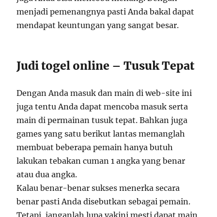
menjadi pemenangnya pasti Anda bakal dapat
mendapat keuntungan yang sangat besar.
Judi togel online – Tusuk Tepat
Dengan Anda masuk dan main di web-site ini
juga tentu Anda dapat mencoba masuk serta
main di permainan tusuk tepat. Bahkan juga
games yang satu berikut lantas memanglah
membuat beberapa pemain hanya butuh
lakukan tebakan cuman 1 angka yang benar
atau dua angka.
Kalau benar-benar sukses menerka secara
benar pasti Anda disebutkan sebagai pemain.
Tetapi, janganlah lupa yakini mesti dapat main