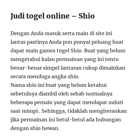
Judi togel online – Shio
Dengan Anda masuk serta main di site ini
lantas pastinya Anda pun punyai peluang buat
dapat main games togel Shio. Buat yang belum
mengetahui kalau permainan yang ini tentu
benar-benar simpel lantaran cukup dimainkan
secara menduga angka shio.
Nama shio ini buat yang belum ketahui
sebetulnya diambil oleh sebab normalnya
beberapa pemain yang dapat mendapat naluri
saat mimpi . Sehingga, tidaklah mengherankan
jika permainan ini betul-betul ada hubungan
dengan shio hewan.