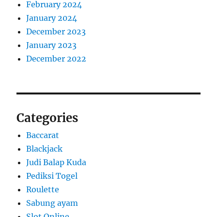
February 2024
January 2024
December 2023
January 2023
December 2022
Categories
Baccarat
Blackjack
Judi Balap Kuda
Pediksi Togel
Roulette
Sabung ayam
Slot Online