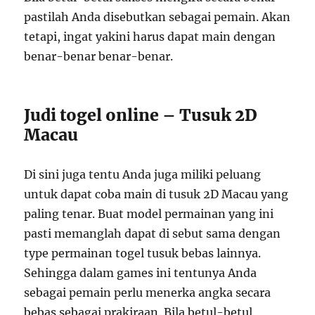
pastilah Anda disebutkan sebagai pemain. Akan
tetapi, ingat yakini harus dapat main dengan
benar-benar benar-benar.
Judi togel online – Tusuk 2D
Macau
Di sini juga tentu Anda juga miliki peluang
untuk dapat coba main di tusuk 2D Macau yang
paling tenar. Buat model permainan yang ini
pasti memanglah dapat di sebut sama dengan
type permainan togel tusuk bebas lainnya.
Sehingga dalam games ini tentunya Anda
sebagai pemain perlu menerka angka secara
bebas sebagai prakiraan. Bila betul-betul