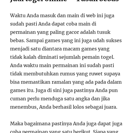
Waktu Anda masuk dan main di web ini juga
sudah pasti Anda dapat coba main di
permainan yang paling gacor adalah tusuk
bebas. Sampai games yang ini juga udah sukses
menjadi satu diantara macam games yang
tidak kalah diminati sejumlah pemain togel.
Anda waktu main permainan ini sudah pasti
tidak membutuhkan rumus yang ruwet supaya
bisa memastikan ramalan yang ada pada dalam
games itu. Juga di sini juga pastinya Anda pun
cuman perlu menduga satu angka dan jika
menembus, Anda berhasil lolos sebagai juara.
Maka bagaimana pastinya Anda juga dapat juga
coba permainan yang satu berikut. Siapa yang