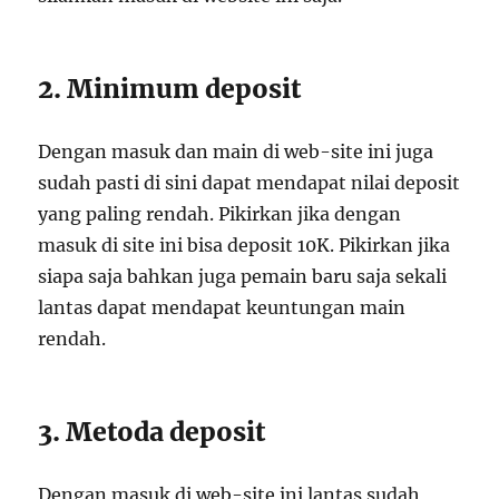
2. Minimum deposit
Dengan masuk dan main di web-site ini juga
sudah pasti di sini dapat mendapat nilai deposit
yang paling rendah. Pikirkan jika dengan
masuk di site ini bisa deposit 10K. Pikirkan jika
siapa saja bahkan juga pemain baru saja sekali
lantas dapat mendapat keuntungan main
rendah.
3. Metoda deposit
Dengan masuk di web-site ini lantas sudah