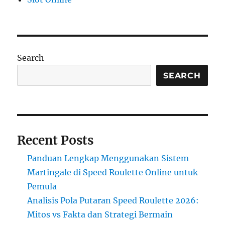
Search
SEARCH
Recent Posts
Panduan Lengkap Menggunakan Sistem
Martingale di Speed Roulette Online untuk
Pemula
Analisis Pola Putaran Speed Roulette 2026:
Mitos vs Fakta dan Strategi Bermain