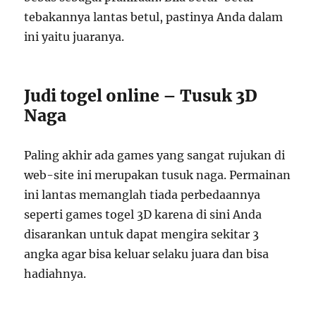
tebakannya lantas betul, pastinya Anda dalam
ini yaitu juaranya.
Judi togel online – Tusuk 3D
Naga
Paling akhir ada games yang sangat rujukan di
web-site ini merupakan tusuk naga. Permainan
ini lantas memanglah tiada perbedaannya
seperti games togel 3D karena di sini Anda
disarankan untuk dapat mengira sekitar 3
angka agar bisa keluar selaku juara dan bisa
hadiahnya.