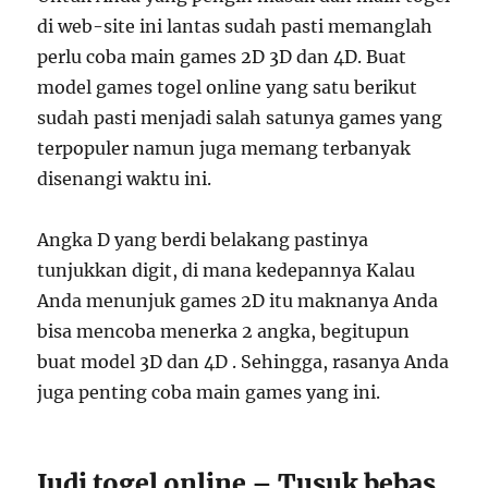
di web-site ini lantas sudah pasti memanglah
perlu coba main games 2D 3D dan 4D. Buat
model games togel online yang satu berikut
sudah pasti menjadi salah satunya games yang
terpopuler namun juga memang terbanyak
disenangi waktu ini.
Angka D yang berdi belakang pastinya
tunjukkan digit, di mana kedepannya Kalau
Anda menunjuk games 2D itu maknanya Anda
bisa mencoba menerka 2 angka, begitupun
buat model 3D dan 4D . Sehingga, rasanya Anda
juga penting coba main games yang ini.
Judi togel online – Tusuk bebas