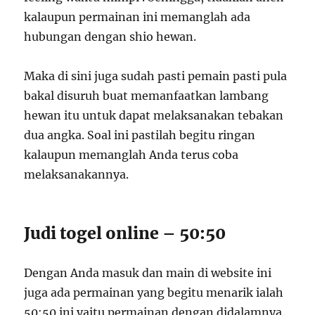
kalaupun permainan ini memanglah ada
hubungan dengan shio hewan.
Maka di sini juga sudah pasti pemain pasti pula
bakal disuruh buat memanfaatkan lambang
hewan itu untuk dapat melaksanakan tebakan
dua angka. Soal ini pastilah begitu ringan
kalaupun memanglah Anda terus coba
melaksanakannya.
Judi togel online – 50:50
Dengan Anda masuk dan main di website ini
juga ada permainan yang begitu menarik ialah
50:50 ini yaitu permainan dengan didalamnya