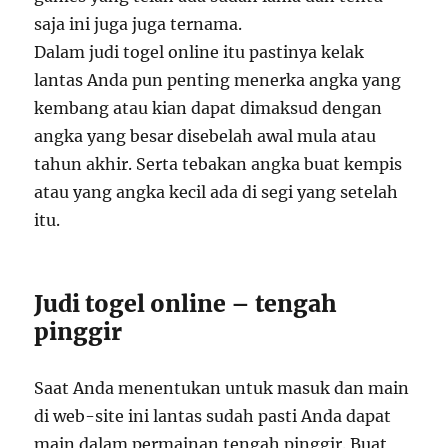
saja ini juga juga ternama.
Dalam judi togel online itu pastinya kelak
lantas Anda pun penting menerka angka yang
kembang atau kian dapat dimaksud dengan
angka yang besar disebelah awal mula atau
tahun akhir. Serta tebakan angka buat kempis
atau yang angka kecil ada di segi yang setelah
itu.
Judi togel online – tengah
pinggir
Saat Anda menentukan untuk masuk dan main
di web-site ini lantas sudah pasti Anda dapat
main dalam permainan tengah pinggir. Buat