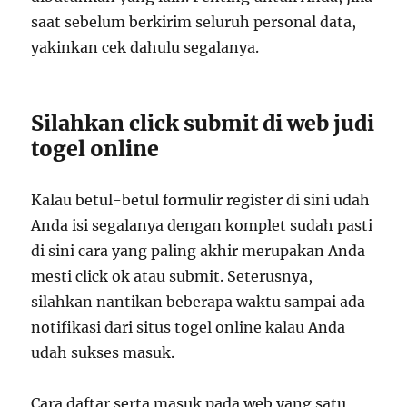
saat sebelum berkirim seluruh personal data,
yakinkan cek dahulu segalanya.
Silahkan click submit di web judi
togel online
Kalau betul-betul formulir register di sini udah
Anda isi segalanya dengan komplet sudah pasti
di sini cara yang paling akhir merupakan Anda
mesti click ok atau submit. Seterusnya,
silahkan nantikan beberapa waktu sampai ada
notifikasi dari situs togel online kalau Anda
udah sukses masuk.
Cara daftar serta masuk pada web yang satu