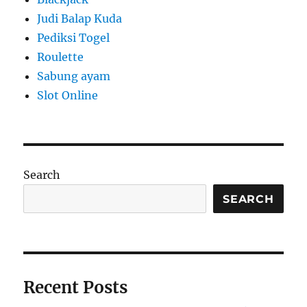
Judi Balap Kuda
Pediksi Togel
Roulette
Sabung ayam
Slot Online
Search
SEARCH
Recent Posts