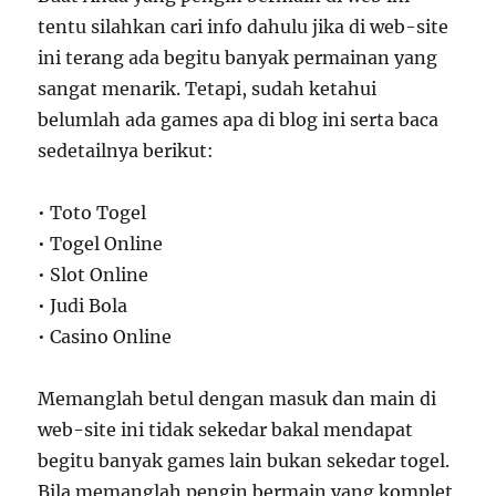
tentu silahkan cari info dahulu jika di web-site
ini terang ada begitu banyak permainan yang
sangat menarik. Tetapi, sudah ketahui
belumlah ada games apa di blog ini serta baca
sedetailnya berikut:
• Toto Togel
• Togel Online
• Slot Online
• Judi Bola
• Casino Online
Memanglah betul dengan masuk dan main di
web-site ini tidak sekedar bakal mendapat
begitu banyak games lain bukan sekedar togel.
Bila memanglah pengin bermain yang komplet