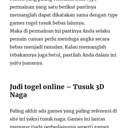
permainan yang satu berikut pastinya
memanglah dapat dikatakan sama dengan type
games togel tusuk bebas lainnya.
Maka di permainan ini pastinya Anda selaku
pemain cuman perlu menduga angka secara
bebas menjadi ramalan. Kalau memanglah
tebakannya juga betul, pastilah Anda dalam ini
yaitu juaranya.
Judi togel online – Tusuk 3D
Naga
Paling akhir ada games yang paling referensi di
site ini yakni tusuk naga. Games ini lantas
memang tiada perbedaannya seperti games