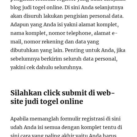
blog judi togel online. Di sini Anda selanjutnya
akan disuruh lakukan pengisian personal data.
Adapun yang Anda isi yakni alamat komplet,
nama komplet, nomor telephone, alamat e-
mail, nomor rekening dan data yang
dibutuhkan yang lain. Penting untuk Anda, jika
sebelumnya berkirim seluruh data personal,
yakini cek dahulu seluruhnya.
Silahkan click submit di web-
site judi togel online
Apabila memanglah formulir registrasi di sini
udah Anda isi semua dengan komplet tentu di
sini cara yang paling akhir yaitu Anda harus