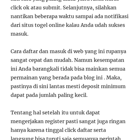
click ok atau submit. Selanjutnya, silahkan
nantikan beberapa waktu sampai ada notifikasi
dari situs togel online kalau Anda udah sukses
masuk.
Cara daftar dan masuk di web yang ini rupanya
sangat cepat dan mudah. Namun kesempatan
ini Anda barangkali tidak bisa mainkan semua
permainan yang berada pada blog ini . Maka,
pastinya di sini lantas mesti deposit minimum
dapat pada jumlah paling kecil.
Tentang hal setelah itu untuk dapat
mengerjakan register pasti sangat juga ringan
hanya karena tinggal click daftar serta
langsung bisa turuti saja semuanya perintah