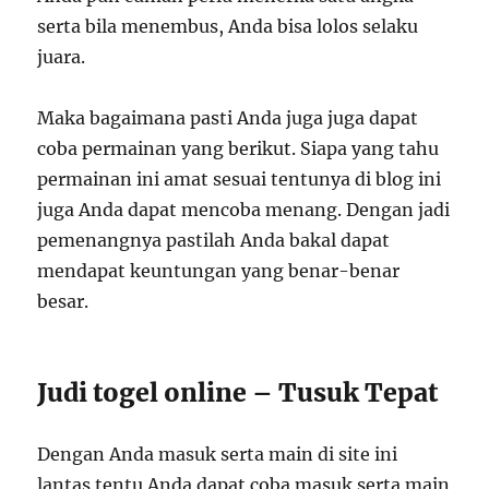
serta bila menembus, Anda bisa lolos selaku
juara.
Maka bagaimana pasti Anda juga juga dapat
coba permainan yang berikut. Siapa yang tahu
permainan ini amat sesuai tentunya di blog ini
juga Anda dapat mencoba menang. Dengan jadi
pemenangnya pastilah Anda bakal dapat
mendapat keuntungan yang benar-benar
besar.
Judi togel online – Tusuk Tepat
Dengan Anda masuk serta main di site ini
lantas tentu Anda dapat coba masuk serta main