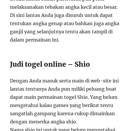
melaksanakan tebakan angka kecil atau besar.
Di sini lantas Anda juga disuruh untuk dapat
tentukan angka genap atau bahkan juga angka
ganjil yang selanjutnya tentu akan tampil di
dalam permainan ini.
Judi togel online – Shio
Dengan Anda masuk serta main di web-site ini
lantas tentunya Anda pun miliki peluang buat
dapat main permainan togel Shio. Yang belum
mengetahui kalau games yang berikut tentu
sangatlah gampang karena cukup dimainkan
dengan menerka angka shio.
Nama shio ini untuk yang belum mengetahui