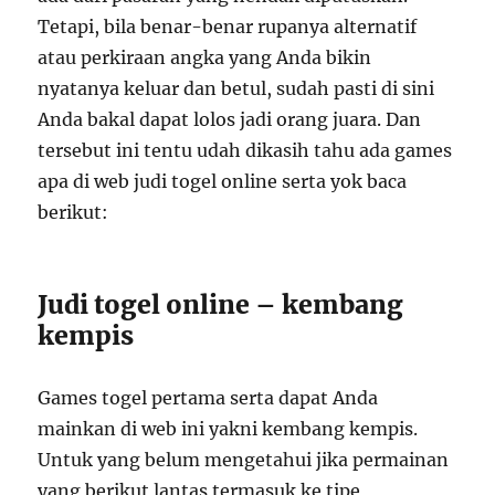
Tetapi, bila benar-benar rupanya alternatif
atau perkiraan angka yang Anda bikin
nyatanya keluar dan betul, sudah pasti di sini
Anda bakal dapat lolos jadi orang juara. Dan
tersebut ini tentu udah dikasih tahu ada games
apa di web judi togel online serta yok baca
berikut:
Judi togel online – kembang
kempis
Games togel pertama serta dapat Anda
mainkan di web ini yakni kembang kempis.
Untuk yang belum mengetahui jika permainan
yang berikut lantas termasuk ke tipe