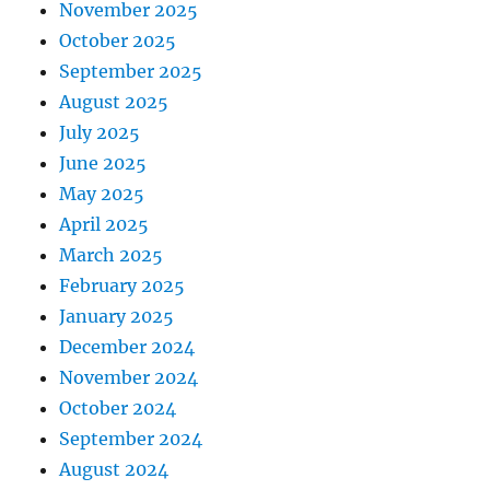
November 2025
October 2025
September 2025
August 2025
July 2025
June 2025
May 2025
April 2025
March 2025
February 2025
January 2025
December 2024
November 2024
October 2024
September 2024
August 2024