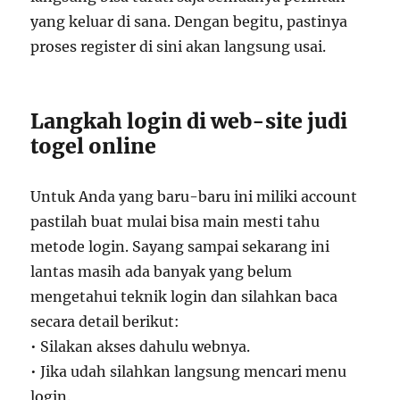
yang keluar di sana. Dengan begitu, pastinya
proses register di sini akan langsung usai.
Langkah login di web-site judi
togel online
Untuk Anda yang baru-baru ini miliki account
pastilah buat mulai bisa main mesti tahu
metode login. Sayang sampai sekarang ini
lantas masih ada banyak yang belum
mengetahui teknik login dan silahkan baca
secara detail berikut:
• Silakan akses dahulu webnya.
• Jika udah silahkan langsung mencari menu
login.