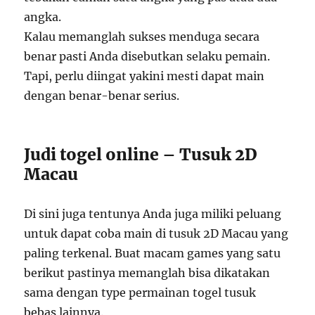
angka.
Kalau memanglah sukses menduga secara
benar pasti Anda disebutkan selaku pemain.
Tapi, perlu diingat yakini mesti dapat main
dengan benar-benar serius.
Judi togel online – Tusuk 2D
Macau
Di sini juga tentunya Anda juga miliki peluang
untuk dapat coba main di tusuk 2D Macau yang
paling terkenal. Buat macam games yang satu
berikut pastinya memanglah bisa dikatakan
sama dengan type permainan togel tusuk
bebas lainnya.