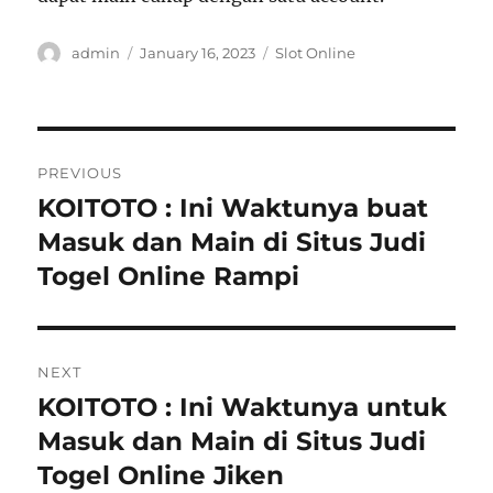
A
P
C
admin
January 16, 2023
Slot Online
u
o
a
t
s
t
h
t
e
o
e
g
P
r
d
o
PREVIOUS
o
r
o
KOITOTO : Ini Waktunya buat
P
n
i
r
Masuk dan Main di Situs Judi
e
s
s
e
Togel Online Rampi
t
v
i
n
o
NEXT
a
u
KOITOTO : Ini Waktunya untuk
N
s
v
e
Masuk dan Main di Situs Judi
p
x
i
Togel Online Jiken
o