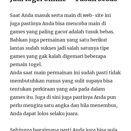
Saat Anda masuk serta main di web-site ini
juga pastinya Anda bisa mencoba main di
games yang paling gacor adalah tusuk bebas.
Bahkan juga permainan yang satu berikut
lantas sudah sukses jadi salah satunya tipe
games yang gak kalah digemari beberapa
pemain togel.
Anda saat main permainan ini sudah pasti tidak
membutuhkan rumus yang sulit supaya bisa
tentukan perkiraan yang ada pada dalam
games itu. Juga di sini juga pastinya Anda pun
perlu mengira satu angka dan bila menembus,
Anda dapat lolos selaku juara.
Sehingga bagaimana pasti Anda juga bisa pula