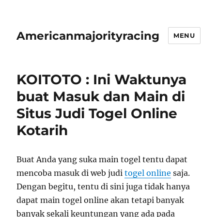
Americanmajorityracing
MENU
KOITOTO : Ini Waktunya
buat Masuk dan Main di
Situs Judi Togel Online
Kotarih
Buat Anda yang suka main togel tentu dapat
mencoba masuk di web judi
togel online
saja.
Dengan begitu, tentu di sini juga tidak hanya
dapat main togel online akan tetapi banyak
banyak sekali keuntungan yang ada pada