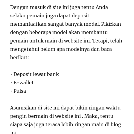
Dengan masuk di site ini juga tentu Anda
selaku pemain juga dapat deposit
memanfaatkan sangat banyak model. Pikirkan
dengan beberapa model akan membantu
pemain untuk main di website ini. Tetapi, telah
mengetahui belum apa modelnya dan baca
berikut:
• Deposit lewat bank
• E-wallet
• Pulsa
Asumsikan di site ini dapat bikin ringan waktu
pengin bermain di website ini . Maka, tentu
siapa saja juga terasa lebih ringan main di blog
ini.