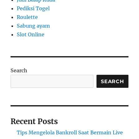
Pediksi Togel
Roulette
Sabung ayam
Slot Online
Search
SEARCH
Recent Posts
Tips Mengelola Bankroll Saat Bermain Live