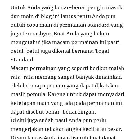
Untuk Anda yang benar-benar pengin masuk
dan main di blog ini lantas tentu Anda pun
butuh coba main di permainan standard yang
juga termashyur. Buat Anda yang belum
mengetahui jika macam permainan ini pasti
betul-betul juga dikenal bernama Togel
Standard.
Macam permainan yang seperti berikut malah
rata-rata memang sangat banyak dimainkan
oleh beberapa pemain yang dapat dikatakan
masih pemula. Karena untuk dapat menyadari
ketetapan main yang ada pada permainan ini
dapat disebut benar-benar ringan.
Di sini juga sudah pasti Anda pun perlu
mengerjakan tebakan angka kecil atau besar.
Di sini lantas Anda juga disuruh buat dapat