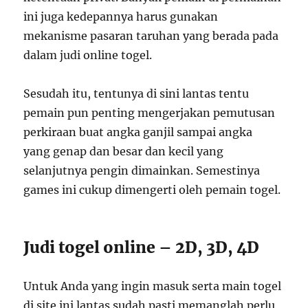
ini juga kedepannya harus gunakan
mekanisme pasaran taruhan yang berada pada
dalam judi online togel.
Sesudah itu, tentunya di sini lantas tentu
pemain pun penting mengerjakan pemutusan
perkiraan buat angka ganjil sampai angka
yang genap dan besar dan kecil yang
selanjutnya pengin dimainkan. Semestinya
games ini cukup dimengerti oleh pemain togel.
Judi togel online – 2D, 3D, 4D
Untuk Anda yang ingin masuk serta main togel
di site ini lantas sudah pasti memanglah perlu