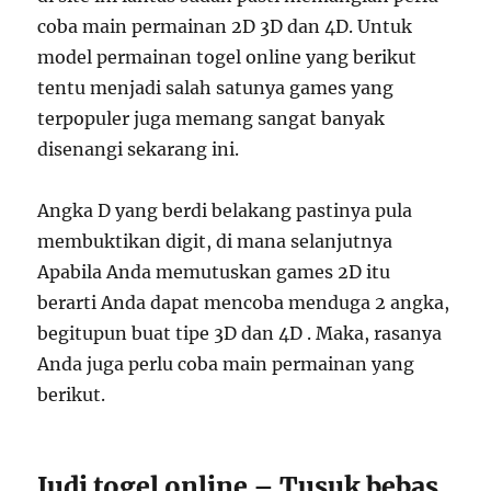
coba main permainan 2D 3D dan 4D. Untuk
model permainan togel online yang berikut
tentu menjadi salah satunya games yang
terpopuler juga memang sangat banyak
disenangi sekarang ini.
Angka D yang berdi belakang pastinya pula
membuktikan digit, di mana selanjutnya
Apabila Anda memutuskan games 2D itu
berarti Anda dapat mencoba menduga 2 angka,
begitupun buat tipe 3D dan 4D . Maka, rasanya
Anda juga perlu coba main permainan yang
berikut.
Judi togel online – Tusuk bebas