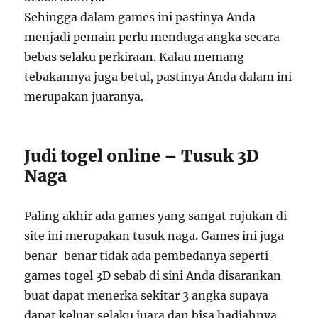
Sehingga dalam games ini pastinya Anda
menjadi pemain perlu menduga angka secara
bebas selaku perkiraan. Kalau memang
tebakannya juga betul, pastinya Anda dalam ini
merupakan juaranya.
Judi togel online – Tusuk 3D
Naga
Paling akhir ada games yang sangat rujukan di
site ini merupakan tusuk naga. Games ini juga
benar-benar tidak ada pembedanya seperti
games togel 3D sebab di sini Anda disarankan
buat dapat menerka sekitar 3 angka supaya
dapat keluar selaku juara dan bisa hadiahnya.