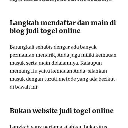
Langkah mendaftar dan main di
blog judi togel online
Barangkali sehabis dengar ada banyak
permainan menarik, Anda juga miliki kemauan
masuk serta main didalamnya. Kalaupun
memang itu yaitu kemauan Anda, silahkan
masuk dengan turuti metode yang ada berikut
di bawah ini:
Bukan website judi togel online
Langkah yang pertama silahkan buka situs