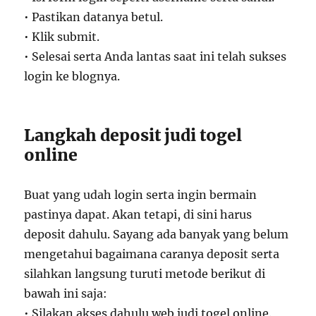
• Pastikan datanya betul.
• Klik submit.
• Selesai serta Anda lantas saat ini telah sukses
login ke blognya.
Langkah deposit judi togel
online
Buat yang udah login serta ingin bermain
pastinya dapat. Akan tetapi, di sini harus
deposit dahulu. Sayang ada banyak yang belum
mengetahui bagaimana caranya deposit serta
silahkan langsung turuti metode berikut di
bawah ini saja:
• Silakan akses dahulu web judi togel online.