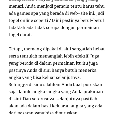
menari. Anda menjadi pemain tentu harus tahu
ada games apa yang berada di web-site ini. Judi
togel online seperti 4D ini pastinya betul-betul
tidaklah ada tidak serupa dengan permainan
togel darat.
Tetapi, memang dipakai di sini sangatlah hebat
serta tentulah memanglah lebih efektif. Juga
yang berada di dalam permainan itu itu juga
pastinya Anda di sini hanya butuh menerka
angka yang bisa keluar selanjutnya.
Sehingga di sinu silahkan Anda buat putuskan
saja dahulu angka-angka yang Anda prakiraan
di sini. Dan seterusnya, selanjutnya pastilah
akan ada dalam hasil keluaran angka yang ada
dari pasaran yang bisa diputuskan.