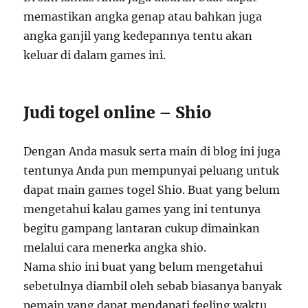
memastikan angka genap atau bahkan juga
angka ganjil yang kedepannya tentu akan
keluar di dalam games ini.
Judi togel online – Shio
Dengan Anda masuk serta main di blog ini juga
tentunya Anda pun mempunyai peluang untuk
dapat main games togel Shio. Buat yang belum
mengetahui kalau games yang ini tentunya
begitu gampang lantaran cukup dimainkan
melalui cara menerka angka shio.
Nama shio ini buat yang belum mengetahui
sebetulnya diambil oleh sebab biasanya banyak
pemain yang dapat mendapati feeling waktu