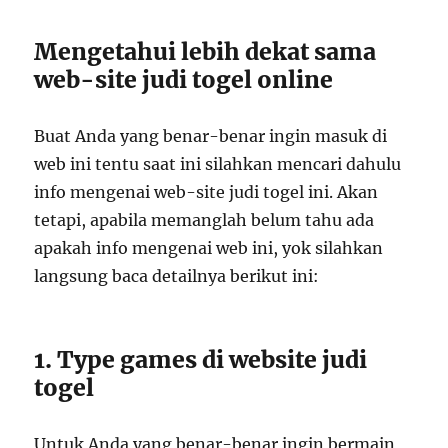
Mengetahui lebih dekat sama
web-site judi togel online
Buat Anda yang benar-benar ingin masuk di
web ini tentu saat ini silahkan mencari dahulu
info mengenai web-site judi togel ini. Akan
tetapi, apabila memanglah belum tahu ada
apakah info mengenai web ini, yok silahkan
langsung baca detailnya berikut ini:
1. Type games di website judi
togel
Untuk Anda yang benar-benar ingin bermain