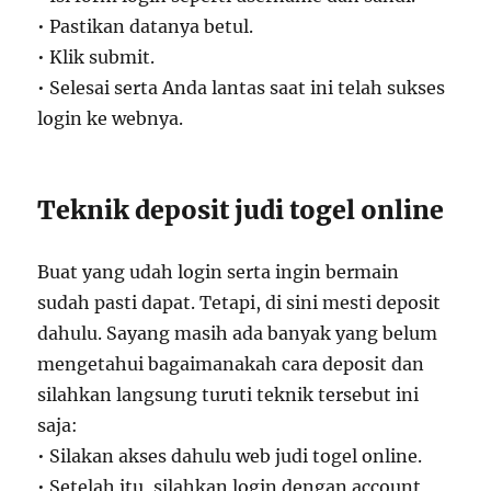
• Pastikan datanya betul.
• Klik submit.
• Selesai serta Anda lantas saat ini telah sukses
login ke webnya.
Teknik deposit judi togel online
Buat yang udah login serta ingin bermain
sudah pasti dapat. Tetapi, di sini mesti deposit
dahulu. Sayang masih ada banyak yang belum
mengetahui bagaimanakah cara deposit dan
silahkan langsung turuti teknik tersebut ini
saja:
• Silakan akses dahulu web judi togel online.
• Setelah itu, silahkan login dengan account