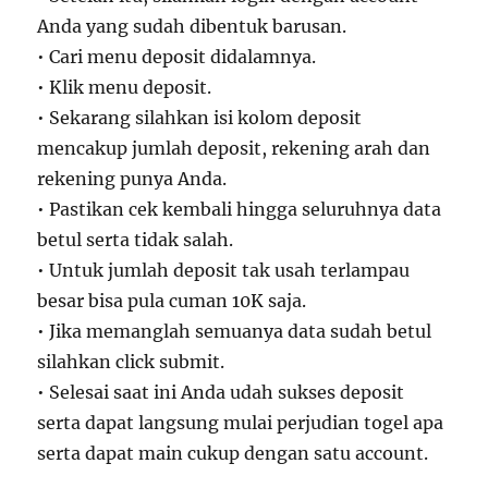
Anda yang sudah dibentuk barusan.
• Cari menu deposit didalamnya.
• Klik menu deposit.
• Sekarang silahkan isi kolom deposit
mencakup jumlah deposit, rekening arah dan
rekening punya Anda.
• Pastikan cek kembali hingga seluruhnya data
betul serta tidak salah.
• Untuk jumlah deposit tak usah terlampau
besar bisa pula cuman 10K saja.
• Jika memanglah semuanya data sudah betul
silahkan click submit.
• Selesai saat ini Anda udah sukses deposit
serta dapat langsung mulai perjudian togel apa
serta dapat main cukup dengan satu account.