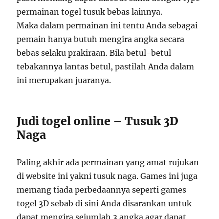
permainan togel tusuk bebas lainnya.
Maka dalam permainan ini tentu Anda sebagai
pemain hanya butuh mengira angka secara
bebas selaku prakiraan. Bila betul-betul
tebakannya lantas betul, pastilah Anda dalam
ini merupakan juaranya.
Judi togel online – Tusuk 3D
Naga
Paling akhir ada permainan yang amat rujukan
di website ini yakni tusuk naga. Games ini juga
memang tiada perbedaannya seperti games
togel 3D sebab di sini Anda disarankan untuk
dapat mengira sejumlah 3 angka agar dapat