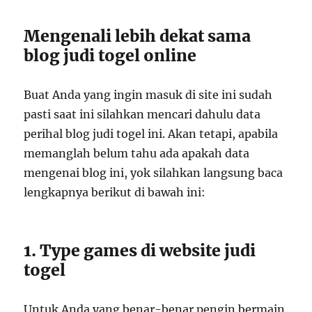
Mengenali lebih dekat sama
blog judi togel online
Buat Anda yang ingin masuk di site ini sudah
pasti saat ini silahkan mencari dahulu data
perihal blog judi togel ini. Akan tetapi, apabila
memanglah belum tahu ada apakah data
mengenai blog ini, yok silahkan langsung baca
lengkapnya berikut di bawah ini:
1. Type games di website judi
togel
Untuk Anda yang benar-benar pengin bermain