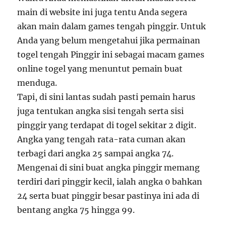
main di website ini juga tentu Anda segera
akan main dalam games tengah pinggir. Untuk
Anda yang belum mengetahui jika permainan
togel tengah Pinggir ini sebagai macam games
online togel yang menuntut pemain buat
menduga.
Tapi, di sini lantas sudah pasti pemain harus
juga tentukan angka sisi tengah serta sisi
pinggir yang terdapat di togel sekitar 2 digit.
Angka yang tengah rata-rata cuman akan
terbagi dari angka 25 sampai angka 74.
Mengenai di sini buat angka pinggir memang
terdiri dari pinggir kecil, ialah angka 0 bahkan
24 serta buat pinggir besar pastinya ini ada di
bentang angka 75 hingga 99.