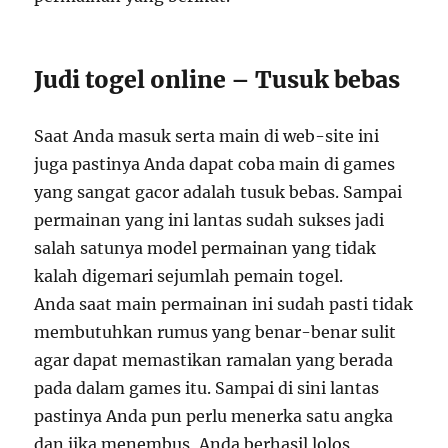
Judi togel online – Tusuk bebas
Saat Anda masuk serta main di web-site ini
juga pastinya Anda dapat coba main di games
yang sangat gacor adalah tusuk bebas. Sampai
permainan yang ini lantas sudah sukses jadi
salah satunya model permainan yang tidak
kalah digemari sejumlah pemain togel.
Anda saat main permainan ini sudah pasti tidak
membutuhkan rumus yang benar-benar sulit
agar dapat memastikan ramalan yang berada
pada dalam games itu. Sampai di sini lantas
pastinya Anda pun perlu menerka satu angka
dan jika menembus, Anda berhasil lolos