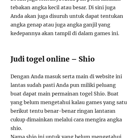
tebakan angka kecil atau besar. Di sini juga
Anda akan juga disuruh untuk dapat tentukan
angka genap atau juga angka ganjil yang
kedepannya akan tampil di dalam games ini.
Judi togel online – Shio
Dengan Anda masuk serta main di website ini
lantas sudah pasti Anda pun miliki peluang
buat dapat main permainan togel Shio. Buat
yang belum mengetahui kalau games yang satu
berikut tentu benar-benar ringan lantaran
cukup dimainkan melalui cara mengira angka
shio.
Nama shio ini untuk yang belum mengetahui