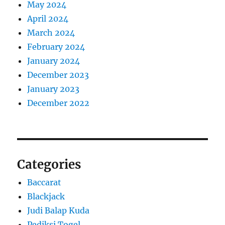
May 2024
April 2024
March 2024
February 2024
January 2024
December 2023
January 2023
December 2022
Categories
Baccarat
Blackjack
Judi Balap Kuda
Pediksi Togel