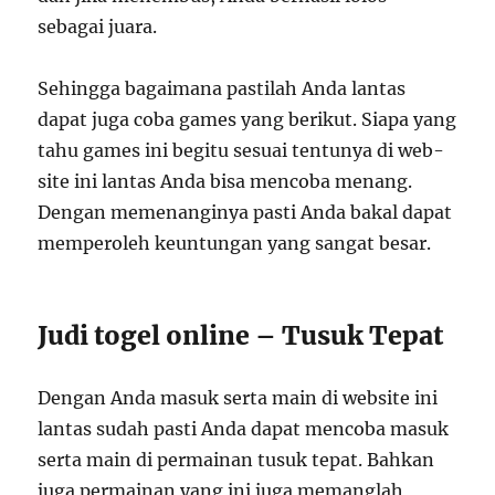
sebagai juara.
Sehingga bagaimana pastilah Anda lantas
dapat juga coba games yang berikut. Siapa yang
tahu games ini begitu sesuai tentunya di web-
site ini lantas Anda bisa mencoba menang.
Dengan memenanginya pasti Anda bakal dapat
memperoleh keuntungan yang sangat besar.
Judi togel online – Tusuk Tepat
Dengan Anda masuk serta main di website ini
lantas sudah pasti Anda dapat mencoba masuk
serta main di permainan tusuk tepat. Bahkan
juga permainan yang ini juga memanglah