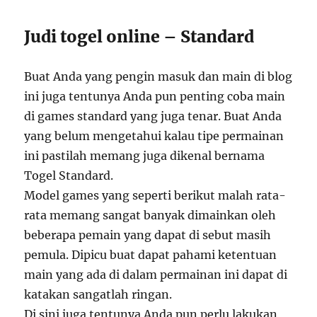
Judi togel online – Standard
Buat Anda yang pengin masuk dan main di blog
ini juga tentunya Anda pun penting coba main
di games standard yang juga tenar. Buat Anda
yang belum mengetahui kalau tipe permainan
ini pastilah memang juga dikenal bernama
Togel Standard.
Model games yang seperti berikut malah rata-
rata memang sangat banyak dimainkan oleh
beberapa pemain yang dapat di sebut masih
pemula. Dipicu buat dapat pahami ketentuan
main yang ada di dalam permainan ini dapat di
katakan sangatlah ringan.
Di sini juga tentunya Anda pun perlu lakukan