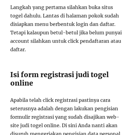
Langkah yang pertama silahkan buka situs
togel dahulu. Lantas di halaman pokok sudah
disiapkan menu berbentuk login dan daftar.
Tetapi kalaupun betul-betul jika belum punyai
account silahkan untuk click pendaftaran atau
daftar.
Isi form registrasi judi togel
online
Apabila telah click registrasi pastinya cara
seterusnya adalah dengan lakukan pengisian
formulir registrasi yang sudah disajikan web-
site judi togel online. Di sini Anda nanti akan
disuruh mengerjakan pengisian data personal.