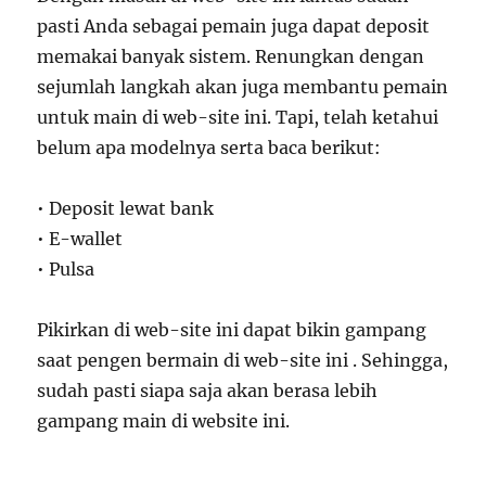
pasti Anda sebagai pemain juga dapat deposit
memakai banyak sistem. Renungkan dengan
sejumlah langkah akan juga membantu pemain
untuk main di web-site ini. Tapi, telah ketahui
belum apa modelnya serta baca berikut:
• Deposit lewat bank
• E-wallet
• Pulsa
Pikirkan di web-site ini dapat bikin gampang
saat pengen bermain di web-site ini . Sehingga,
sudah pasti siapa saja akan berasa lebih
gampang main di website ini.