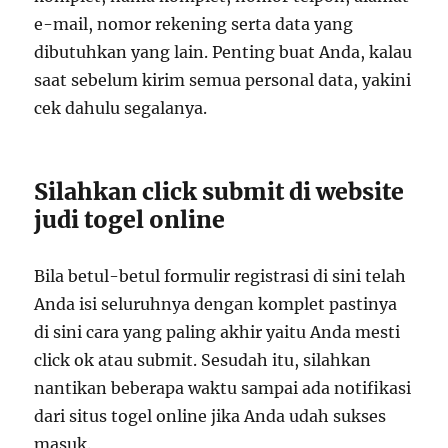
e-mail, nomor rekening serta data yang
dibutuhkan yang lain. Penting buat Anda, kalau
saat sebelum kirim semua personal data, yakini
cek dahulu segalanya.
Silahkan click submit di website
judi togel online
Bila betul-betul formulir registrasi di sini telah
Anda isi seluruhnya dengan komplet pastinya
di sini cara yang paling akhir yaitu Anda mesti
click ok atau submit. Sesudah itu, silahkan
nantikan beberapa waktu sampai ada notifikasi
dari situs togel online jika Anda udah sukses
masuk.