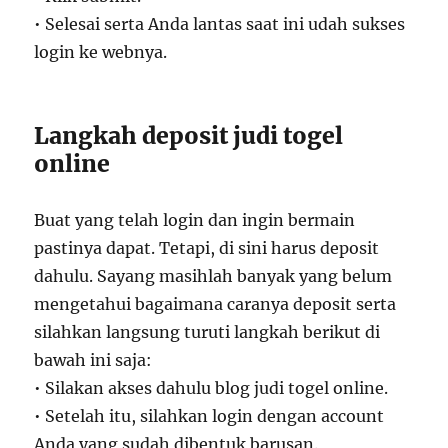
• Selesai serta Anda lantas saat ini udah sukses
login ke webnya.
Langkah deposit judi togel
online
Buat yang telah login dan ingin bermain
pastinya dapat. Tetapi, di sini harus deposit
dahulu. Sayang masihlah banyak yang belum
mengetahui bagaimana caranya deposit serta
silahkan langsung turuti langkah berikut di
bawah ini saja:
• Silakan akses dahulu blog judi togel online.
• Setelah itu, silahkan login dengan account
Anda yang sudah dibentuk barusan.