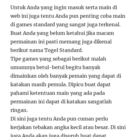
Untuk Anda yang ingin masuk serta main di
web ini juga tentu Anda pun penting coba main
di games standard yang sangat juga terkenal.
Buat Anda yang belum ketahui jika macam
permainan ini pasti memang juga dikenal
berikut nama Togel Standard.
Tipe games yang sebagai berikut malah
umumnya betul-betul begitu banyak
dimainkan oleh banyak pemain yang dapat di
katakan masih pemula. Dipicu buat dapat
pahami ketentuan main yang ada pada
permainan ini dapat di katakan sangatlah
ringan.
Di sini juga tentu Anda pun cuman perlu
kerjakan tebakan angka kecil atau besar. Di sini
juga Anda akan juga disuruh buat dapat