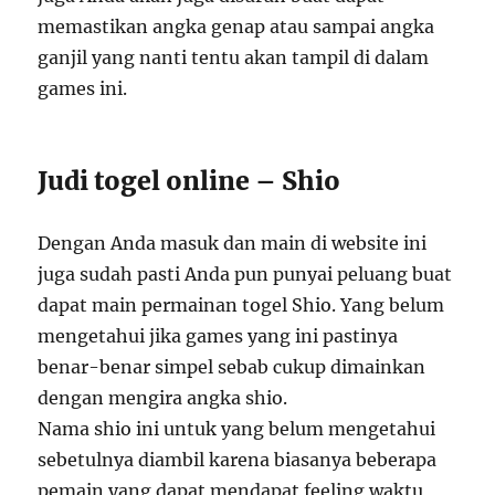
memastikan angka genap atau sampai angka
ganjil yang nanti tentu akan tampil di dalam
games ini.
Judi togel online – Shio
Dengan Anda masuk dan main di website ini
juga sudah pasti Anda pun punyai peluang buat
dapat main permainan togel Shio. Yang belum
mengetahui jika games yang ini pastinya
benar-benar simpel sebab cukup dimainkan
dengan mengira angka shio.
Nama shio ini untuk yang belum mengetahui
sebetulnya diambil karena biasanya beberapa
pemain yang dapat mendapat feeling waktu