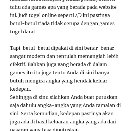
tahu ada games apa yang berada pada website
ini. Judi togel online seperti 4D ini pastinya
betul-betul tiada tidak serupa dengan games
togel darat.
Tapi, betul-betul dipakai di sini benar-benar
sangat modern dan tentulah memanglah lebih
efektif. Bahkan juga yang berada di dalam
games itu itu juga tentu Anda di sini hanya
butuh mengira angka yang hendak keluar
kedepan.
Sehingga di sinu silahkan Anda buat putuskan
saja dahulu angka-angka yang Anda ramalan di
sini. Serta kemudian, kedepan pastinya akan
juga ada di hasil keluaran angka yang ada dari
pasaran yang bisa diputuskan.