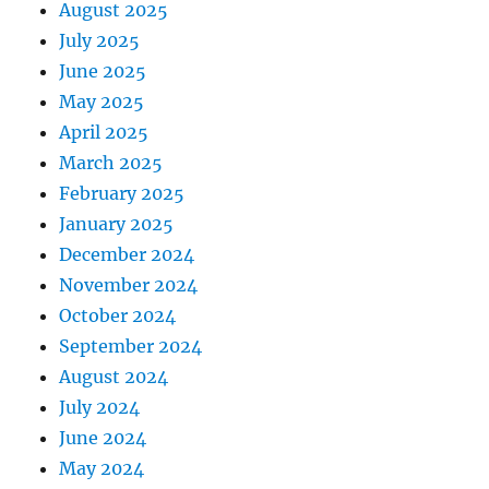
August 2025
July 2025
June 2025
May 2025
April 2025
March 2025
February 2025
January 2025
December 2024
November 2024
October 2024
September 2024
August 2024
July 2024
June 2024
May 2024