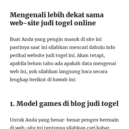
Mengenali lebih dekat sama
web-site judi togel online
Buat Anda yang pengin masuk di site ini
pastinya saat ini silahkan mencari dahulu info
perihal website judi togel ini. Akan tetapi,
apabila belum tahu ada apakah data mengenai
web ini, yok silahkan langsung baca secara
lengkap berikut di bawah ini:
1. Model games di blog judi togel
Untuk Anda yang benar-benar pengen bermain
di web-site ini tentunya silahkan cari kabar