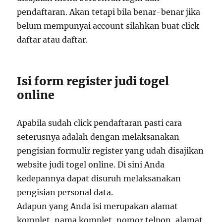
pendaftaran. Akan tetapi bila benar-benar jika
belum mempunyai account silahkan buat click
daftar atau daftar.
Isi form register judi togel
online
Apabila sudah click pendaftaran pasti cara
seterusnya adalah dengan melaksanakan
pengisian formulir register yang udah disajikan
website judi togel online. Di sini Anda
kedepannya dapat disuruh melaksanakan
pengisian personal data.
Adapun yang Anda isi merupakan alamat
komplet, nama komplet, nomor telpon, alamat