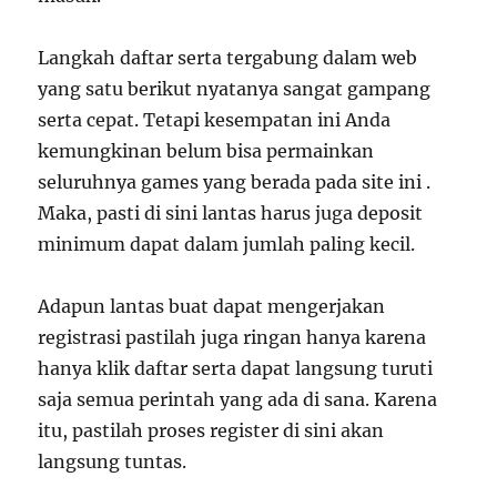
Langkah daftar serta tergabung dalam web
yang satu berikut nyatanya sangat gampang
serta cepat. Tetapi kesempatan ini Anda
kemungkinan belum bisa permainkan
seluruhnya games yang berada pada site ini .
Maka, pasti di sini lantas harus juga deposit
minimum dapat dalam jumlah paling kecil.
Adapun lantas buat dapat mengerjakan
registrasi pastilah juga ringan hanya karena
hanya klik daftar serta dapat langsung turuti
saja semua perintah yang ada di sana. Karena
itu, pastilah proses register di sini akan
langsung tuntas.