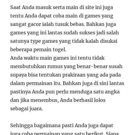
Saat Anda masuk serta main di site ini juga
tentu Anda dapat coba main di games yang
sangat gacor ialah tusuk bebas. Bahkan juga
games yang ini lantas sudah sukses jadi salah
satunya type games yang tidak kalah disukai
beberapa pemain togel.
Anda waktu main games ini tentu tidak
membutuhkan rumus yang benar-benar susah
supaya bisa tentukan prakiraan yang ada pada
dalam permainan itu. Bahkan juga di sini lantas
pastinya Anda pun perlu menduga satu angka
dan jika menembus, Anda berhasil lolos
sebagai juara.
Sehingga bagaimana pasti Anda juga dapat
juga coba permainan yang satu berikut. Siapa