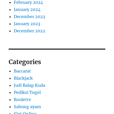
February 2024
January 2024
December 2023
January 2023
December 2022
Categories
Baccarat
Blackjack
Judi Balap Kuda
Pediksi Togel
Roulette
Sabung ayam
Slot Online