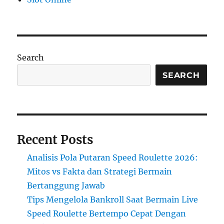
Search
SEARCH
Recent Posts
Analisis Pola Putaran Speed Roulette 2026:
Mitos vs Fakta dan Strategi Bermain
Bertanggung Jawab
Tips Mengelola Bankroll Saat Bermain Live
Speed Roulette Bertempo Cepat Dengan