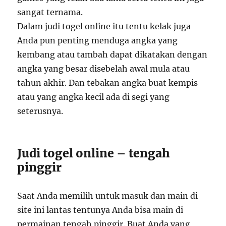
sangat ternama.
Dalam judi togel online itu tentu kelak juga
Anda pun penting menduga angka yang
kembang atau tambah dapat dikatakan dengan
angka yang besar disebelah awal mula atau
tahun akhir. Dan tebakan angka buat kempis
atau yang angka kecil ada di segi yang
seterusnya.
Judi togel online – tengah
pinggir
Saat Anda memilih untuk masuk dan main di
site ini lantas tentunya Anda bisa main di
permainan tengah pinggir. Buat Anda yang