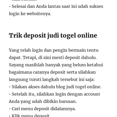
• Selesai dan Anda lantas saat ini udah sukses
login ke websitenya.
Trik deposit judi togel online
Yang telah login dan pengin bermain tentu
dapat. Tetapi, di sini mesti deposit dahulu.
Sayang masihlah banyak yang belum ketahui
bagaimana caranya deposit serta silahkan
langsung turuti langkah tersebut ini saja:
• Silakan akses dahulu blog judi togel online.
• Setelah itu, silahkan login dengan account
Anda yang udah dibikin barusan.
• Cari menu deposit didalamnya.
• Klik menu deposit.