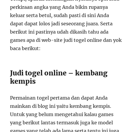
perkiraan angka yang Anda bikin rupanya
keluar serta betul, sudah pasti di sini Anda
dapat dapat lolos jadi seseorang juara. Serta
berikut ini pastinya udah dikasih tahu ada
games apa di web-site judi togel online dan yok
baca berikut:
Judi togel online – kembang
kempis
Permainan togel pertama dan dapat Anda
mainkan di blog ini yaitu kembang kempis.
Untuk yang belum mengetahui kalau games
yang berikut lantas termasuk juga ke model
games yang telah ada lama serta tentu ini juga