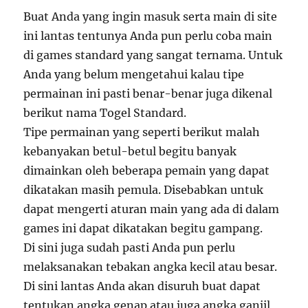
Buat Anda yang ingin masuk serta main di site
ini lantas tentunya Anda pun perlu coba main
di games standard yang sangat ternama. Untuk
Anda yang belum mengetahui kalau tipe
permainan ini pasti benar-benar juga dikenal
berikut nama Togel Standard.
Tipe permainan yang seperti berikut malah
kebanyakan betul-betul begitu banyak
dimainkan oleh beberapa pemain yang dapat
dikatakan masih pemula. Disebabkan untuk
dapat mengerti aturan main yang ada di dalam
games ini dapat dikatakan begitu gampang.
Di sini juga sudah pasti Anda pun perlu
melaksanakan tebakan angka kecil atau besar.
Di sini lantas Anda akan disuruh buat dapat
tentukan angka genap atau juga angka ganjil