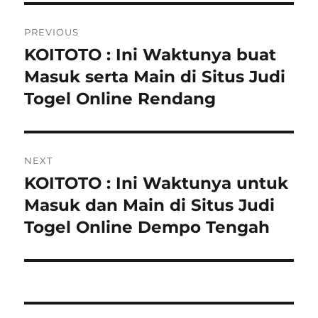
o
e
g
P
r
d
o
PREVIOUS
o
r
o
KOITOTO : Ini Waktunya buat
P
n
i
r
Masuk serta Main di Situs Judi
e
s
s
e
Togel Online Rendang
t
v
i
n
o
NEXT
a
u
KOITOTO : Ini Waktunya untuk
N
s
v
e
Masuk dan Main di Situs Judi
p
x
i
Togel Online Dempo Tengah
o
t
s
g
p
t
o
a
:
s
t