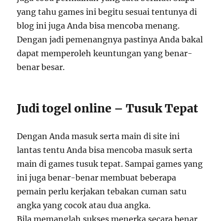
yang tahu games ini begitu sesuai tentunya di
blog ini juga Anda bisa mencoba menang.
Dengan jadi pemenangnya pastinya Anda bakal
dapat memperoleh keuntungan yang benar-
benar besar.
Judi togel online – Tusuk Tepat
Dengan Anda masuk serta main di site ini
lantas tentu Anda bisa mencoba masuk serta
main di games tusuk tepat. Sampai games yang
ini juga benar-benar membuat beberapa
pemain perlu kerjakan tebakan cuman satu
angka yang cocok atau dua angka.
Bila memanglah sukses menerka secara benar