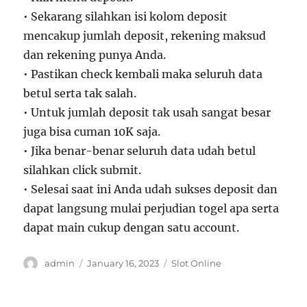
• Sekarang silahkan isi kolom deposit
mencakup jumlah deposit, rekening maksud
dan rekening punya Anda.
• Pastikan check kembali maka seluruh data
betul serta tak salah.
• Untuk jumlah deposit tak usah sangat besar
juga bisa cuman 10K saja.
• Jika benar-benar seluruh data udah betul
silahkan click submit.
• Selesai saat ini Anda udah sukses deposit dan
dapat langsung mulai perjudian togel apa serta
dapat main cukup dengan satu account.
A
P
C
admin
January 16, 2023
Slot Online
u
o
a
t
s
t
h
t
e