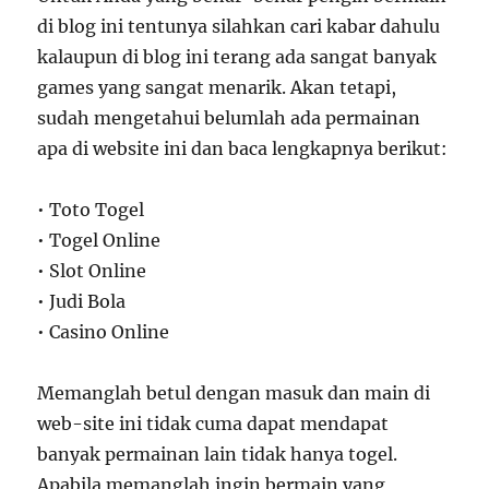
di blog ini tentunya silahkan cari kabar dahulu
kalaupun di blog ini terang ada sangat banyak
games yang sangat menarik. Akan tetapi,
sudah mengetahui belumlah ada permainan
apa di website ini dan baca lengkapnya berikut:
• Toto Togel
• Togel Online
• Slot Online
• Judi Bola
• Casino Online
Memanglah betul dengan masuk dan main di
web-site ini tidak cuma dapat mendapat
banyak permainan lain tidak hanya togel.
Apabila memanglah ingin bermain yang