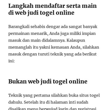
Langkah mendaftar serta main
di web judi togel online
Barangkali sehabis dengar ada sangat banyak
permainan menarik, Anda juga miliki impian
masuk dan main didalamnya. Kalaupun
memanglah itu yakni kemauan Anda, silahkan
masuk dengan turuti teknik yang ada berikut
ini:
Bukan web judi togel online
Teknik yang pertama silahkan buka situs togel
dahulu. Setelah itu di halaman inti sudah
disajikan menu berwujud login dan registrasi.