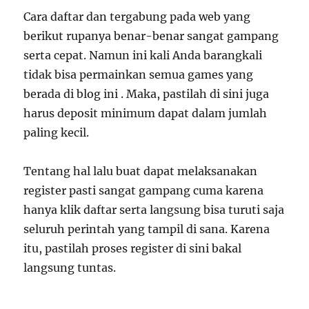
Cara daftar dan tergabung pada web yang
berikut rupanya benar-benar sangat gampang
serta cepat. Namun ini kali Anda barangkali
tidak bisa permainkan semua games yang
berada di blog ini . Maka, pastilah di sini juga
harus deposit minimum dapat dalam jumlah
paling kecil.
Tentang hal lalu buat dapat melaksanakan
register pasti sangat gampang cuma karena
hanya klik daftar serta langsung bisa turuti saja
seluruh perintah yang tampil di sana. Karena
itu, pastilah proses register di sini bakal
langsung tuntas.