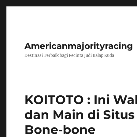
Americanmajorityracing
Destinasi Terbaik bagi Pecinta Judi Balap Kuda
KOITOTO : Ini W
dan Main di Situs
Bone-bone