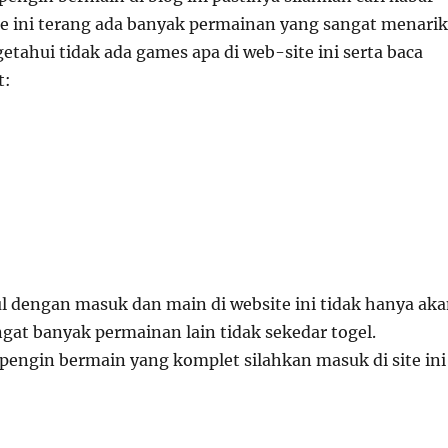
ite ini terang ada banyak permainan yang sangat menarik
etahui tidak ada games apa di web-site ini serta baca
t:
ul dengan masuk dan main di website ini tidak hanya ak
at banyak permainan lain tidak sekedar togel.
 pengin bermain yang komplet silahkan masuk di site ini