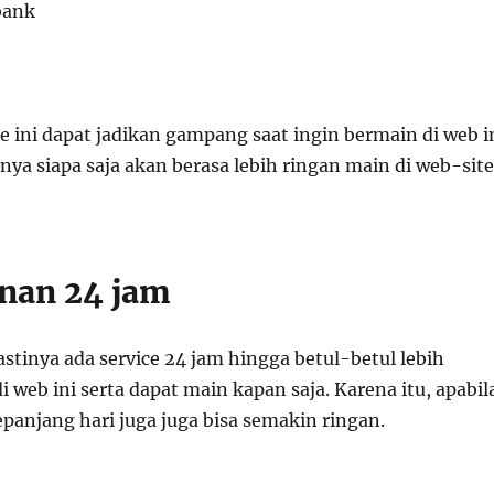
bank
e ini dapat jadikan gampang saat ingin bermain di web i
inya siapa saja akan berasa lebih ringan main di web-site
anan 24 jam
 pastinya ada service 24 jam hingga betul-betul lebih
web ini serta dapat main kapan saja. Karena itu, apabil
panjang hari juga juga bisa semakin ringan.