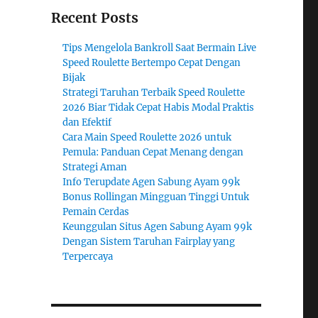
Recent Posts
Tips Mengelola Bankroll Saat Bermain Live
Speed Roulette Bertempo Cepat Dengan
Bijak
Strategi Taruhan Terbaik Speed Roulette
2026 Biar Tidak Cepat Habis Modal Praktis
dan Efektif
Cara Main Speed Roulette 2026 untuk
Pemula: Panduan Cepat Menang dengan
Strategi Aman
Info Terupdate Agen Sabung Ayam 99k
Bonus Rollingan Mingguan Tinggi Untuk
Pemain Cerdas
Keunggulan Situs Agen Sabung Ayam 99k
Dengan Sistem Taruhan Fairplay yang
Terpercaya