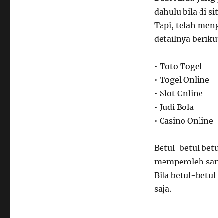
dahulu bila di s
Tapi, telah meng
detailnya beriku
• Toto Togel
• Togel Online
• Slot Online
• Judi Bola
• Casino Online
Betul-betul bet
memperoleh sang
Bila betul-betul
saja.