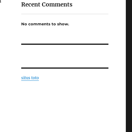
a
Recent Comments
No comments to show.
situs toto