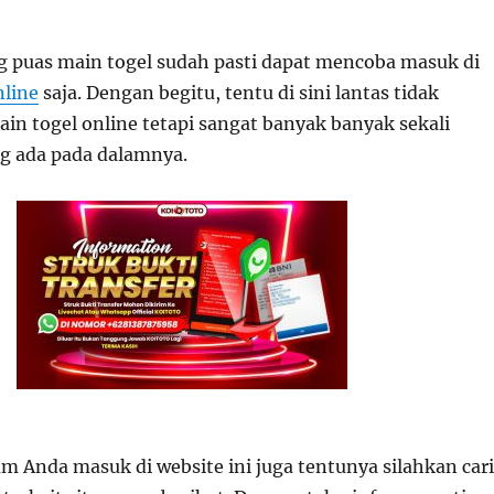
 puas main togel sudah pasti dapat mencoba masuk di
nline
saja. Dengan begitu, tentu di sini lantas tidak
in togel online tetapi sangat banyak banyak sekali
g ada pada dalamnya.
um Anda masuk di website ini juga tentunya silahkan cari