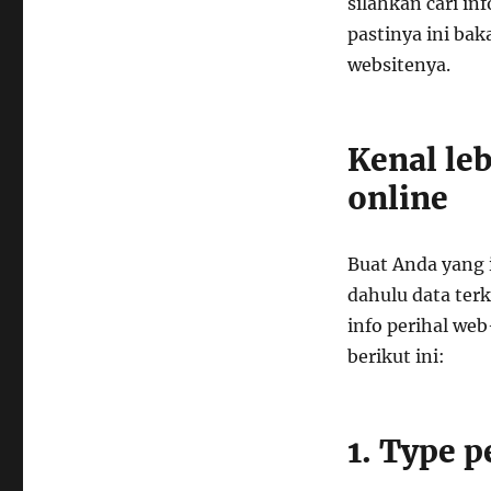
silahkan cari in
pastinya ini ba
websitenya.
Kenal leb
online
Buat Anda yang i
dahulu data terk
info perihal web
berikut ini:
1. Type p