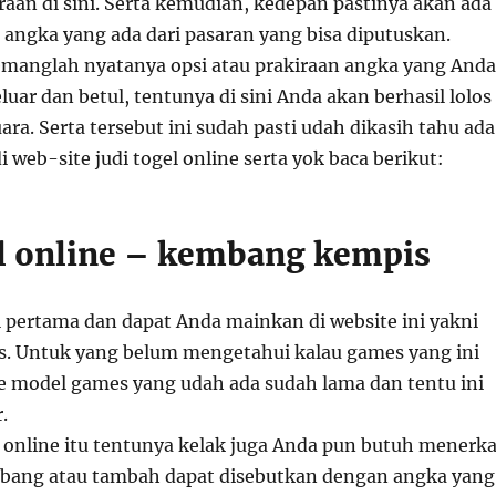
raan di sini. Serta kemudian, kedepan pastinya akan ada
n angka yang ada dari pasaran yang bisa diputuskan.
emanglah nyatanya opsi atau prakiraan angka yang Anda
luar dan betul, tentunya di sini Anda akan berhasil lolos
uara. Serta tersebut ini sudah pasti udah dikasih tahu ada
 web-site judi togel online serta yok baca berikut:
el online – kembang kempis
 pertama dan dapat Anda mainkan di website ini yakni
. Untuk yang belum mengetahui kalau games yang ini
e model games yang udah ada sudah lama dan tentu ini
.
l online itu tentunya kelak juga Anda pun butuh menerk
bang atau tambah dapat disebutkan dengan angka yang