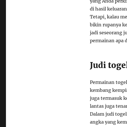
yang Anda perki
di hasil keluara
Tetapi, kalau m
bikin rupanya ke
jadi seseorang j
permainan apa di
Judi tog
Permainan togel
kembang kempis
juga termasuk k
lantas juga tenar
Dalam judi toge
angka yang kem