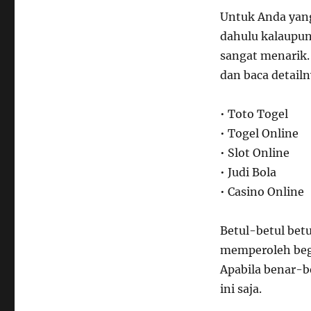
Untuk Anda yang 
dahulu kalaupun
sangat menarik. 
dan baca detailn
• Toto Togel
• Togel Online
• Slot Online
• Judi Bola
• Casino Online
Betul-betul bet
memperoleh begi
Apabila benar-b
ini saja.