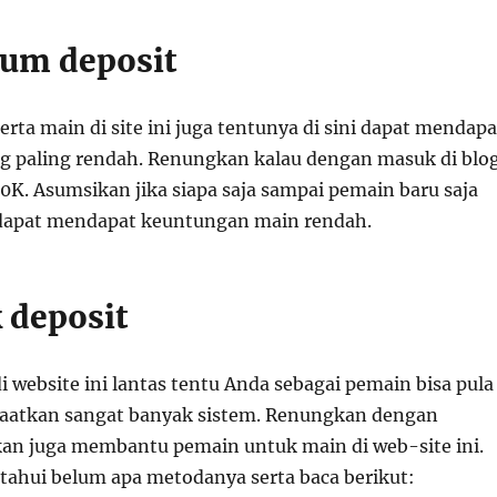
um deposit
ta main di site ini juga tentunya di sini dapat mendapa
ang paling rendah. Renungkan kalau dengan masuk di blo
 10K. Asumsikan jika siapa saja sampai pemain baru saja
s dapat mendapat keuntungan main rendah.
 deposit
 website ini lantas tentu Anda sebagai pemain bisa pula
aatkan sangat banyak sistem. Renungkan dengan
kan juga membantu pemain untuk main di web-site ini.
etahui belum apa metodanya serta baca berikut: