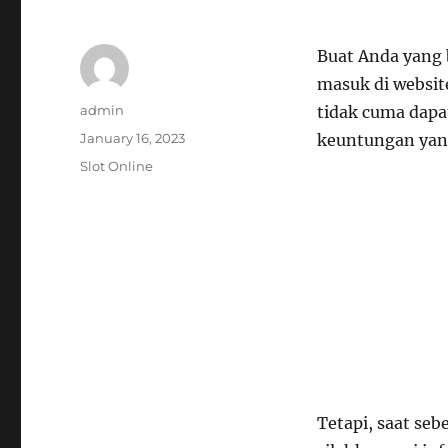
Buat Anda yang 
masuk di websit
Author
admin
tidak cuma dapat
Posted
January 16, 2023
keuntungan yang
on
Categories
Slot Online
Tetapi, saat seb