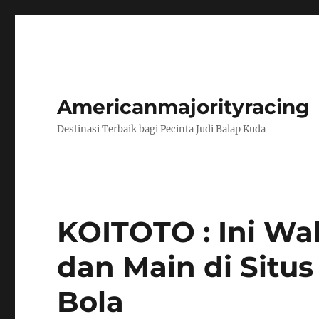
Americanmajorityracing
Destinasi Terbaik bagi Pecinta Judi Balap Kuda
KOITOTO : Ini W
dan Main di Situs
Bola