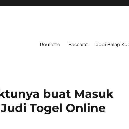
Roulette
Baccarat
Judi Balap Ku
aktunya buat Masuk
 Judi Togel Online