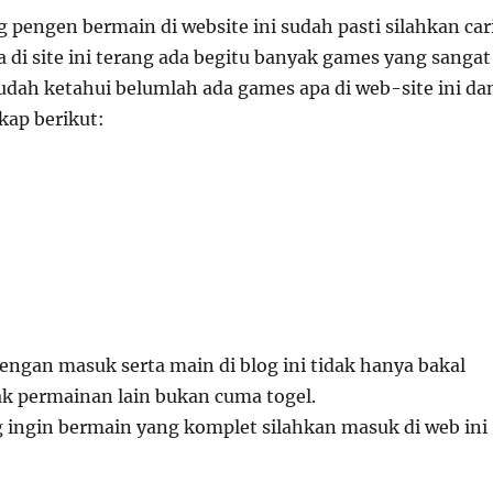
 pengen bermain di website ini sudah pasti silahkan car
a di site ini terang ada begitu banyak games yang sangat
sudah ketahui belumlah ada games apa di web-site ini da
kap berikut:
ngan masuk serta main di blog ini tidak hanya bakal
 permainan lain bukan cuma togel.
ingin bermain yang komplet silahkan masuk di web ini