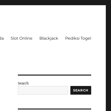
da
Slot Online
Blackjack
Pediksi Togel
Search
SEARCH