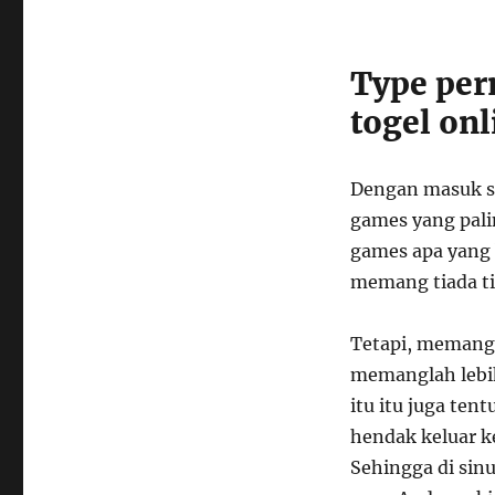
Type per
togel onl
Dengan masuk se
games yang pali
games apa yang b
memang tiada ti
Tetapi, memangl
memanglah lebih
itu itu juga ten
hendak keluar k
Sehingga di sin