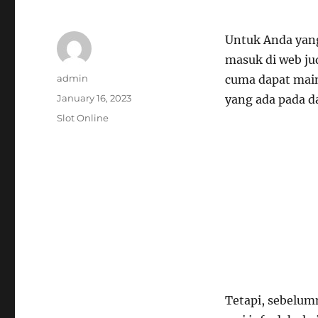
Untuk Anda yang
masuk di web ju
Author
admin
cuma dapat main
Posted
January 16, 2023
yang ada pada d
on
Categories
Slot Online
Tetapi, sebelumn