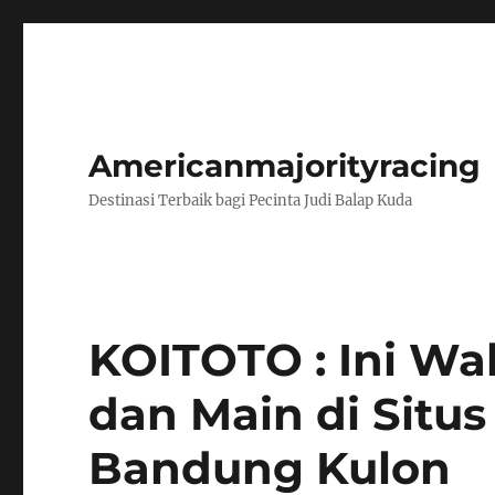
Americanmajorityracing
Destinasi Terbaik bagi Pecinta Judi Balap Kuda
KOITOTO : Ini W
dan Main di Situs
Bandung Kulon