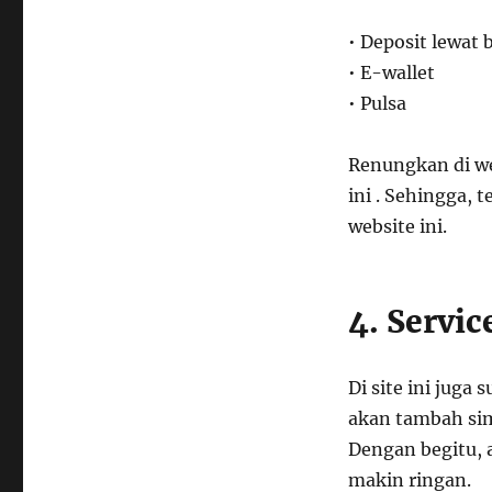
• Deposit lewat 
• E-wallet
• Pulsa
Renungkan di we
ini . Sehingga, 
website ini.
4. Servic
Di site ini juga
akan tambah simp
Dengan begitu, a
makin ringan.