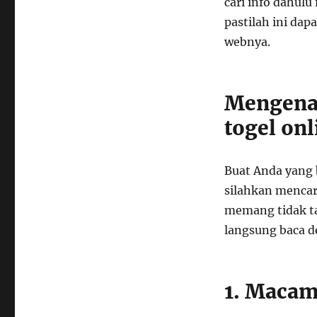
cari info dahulu
pastilah ini da
webnya.
Mengenal
togel onl
Buat Anda yang 
silahkan mencari 
memang tidak tah
langsung baca de
1. Macam