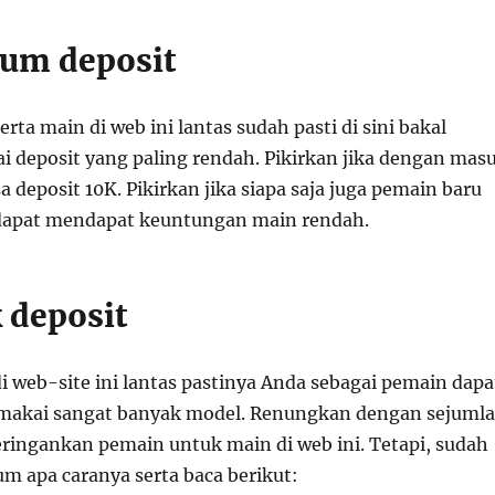
um deposit
ta main di web ini lantas sudah pasti di sini bakal
i deposit yang paling rendah. Pikirkan jika dengan mas
sa deposit 10K. Pikirkan jika siapa saja juga pemain baru
a dapat mendapat keuntungan main rendah.
 deposit
 web-site ini lantas pastinya Anda sebagai pemain dapa
emakai sangat banyak model. Renungkan dengan sejuml
ingankan pemain untuk main di web ini. Tetapi, sudah
m apa caranya serta baca berikut: