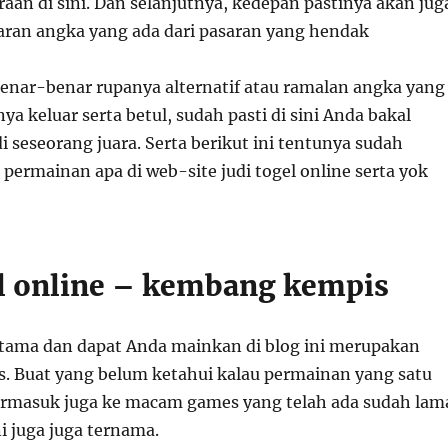
aan di sini. Dan selanjutnya, kedepan pastinya akan jug
luaran angka yang ada dari pasaran yang hendak
 benar-benar rupanya alternatif atau ramalan angka yang
ya keluar serta betul, sudah pasti di sini Anda bakal
adi seseorang juara. Serta berikut ini tentunya sudah
 permainan apa di web-site judi togel online serta yok
el online – kembang kempis
tama dan dapat Anda mainkan di blog ini merupakan
 Buat yang belum ketahui kalau permainan yang satu
termasuk juga ke macam games yang telah ada sudah lam
ni juga juga ternama.