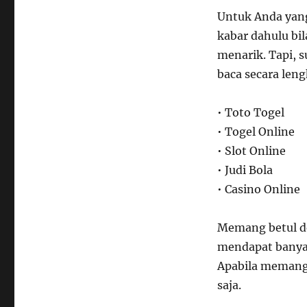
Untuk Anda yang
kabar dahulu bil
menarik. Tapi, 
baca secara leng
• Toto Togel
• Togel Online
• Slot Online
• Judi Bola
• Casino Online
Memang betul de
mendapat banyak
Apabila memang 
saja.