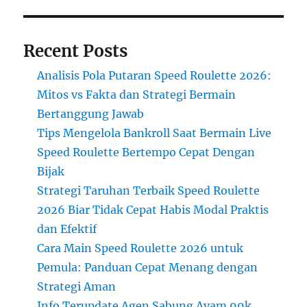
Recent Posts
Analisis Pola Putaran Speed Roulette 2026:
Mitos vs Fakta dan Strategi Bermain
Bertanggung Jawab
Tips Mengelola Bankroll Saat Bermain Live
Speed Roulette Bertempo Cepat Dengan
Bijak
Strategi Taruhan Terbaik Speed Roulette
2026 Biar Tidak Cepat Habis Modal Praktis
dan Efektif
Cara Main Speed Roulette 2026 untuk
Pemula: Panduan Cepat Menang dengan
Strategi Aman
Info Terupdate Agen Sabung Ayam 99k