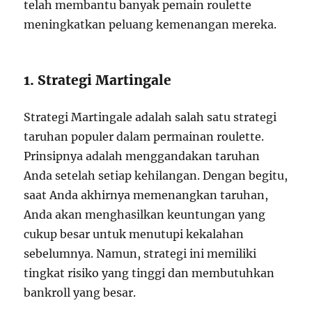
telah membantu banyak pemain roulette
meningkatkan peluang kemenangan mereka.
1. Strategi Martingale
Strategi Martingale adalah salah satu strategi
taruhan populer dalam permainan roulette.
Prinsipnya adalah menggandakan taruhan
Anda setelah setiap kehilangan. Dengan begitu,
saat Anda akhirnya memenangkan taruhan,
Anda akan menghasilkan keuntungan yang
cukup besar untuk menutupi kekalahan
sebelumnya. Namun, strategi ini memiliki
tingkat risiko yang tinggi dan membutuhkan
bankroll yang besar.