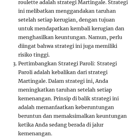
roulette adalah strategi Martingale. Strategi
ini melibatkan menggandakan taruhan
setelah setiap kerugian, dengan tujuan
untuk mendapatkan kembali kerugian dan
menghasilkan keuntungan. Namun, perlu
diingat bahwa strategi ini juga memiliki
risiko tinggi.
Pertimbangkan Strategi Paroli: Strategi
Paroli adalah kebalikan dari strategi
Martingale. Dalam strategi ini, Anda
meningkatkan taruhan setelah setiap
kemenangan. Prinsip di balik strategi ini
adalah memanfaatkan keberuntungan
beruntun dan memaksimalkan keuntungan
ketika Anda sedang berada di jalur
kemenangan.