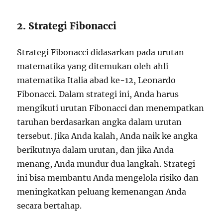
2. Strategi Fibonacci
Strategi Fibonacci didasarkan pada urutan
matematika yang ditemukan oleh ahli
matematika Italia abad ke-12, Leonardo
Fibonacci. Dalam strategi ini, Anda harus
mengikuti urutan Fibonacci dan menempatkan
taruhan berdasarkan angka dalam urutan
tersebut. Jika Anda kalah, Anda naik ke angka
berikutnya dalam urutan, dan jika Anda
menang, Anda mundur dua langkah. Strategi
ini bisa membantu Anda mengelola risiko dan
meningkatkan peluang kemenangan Anda
secara bertahap.