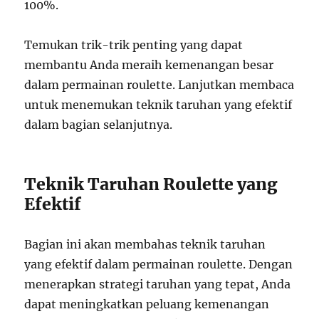
100%.
Temukan trik-trik penting yang dapat
membantu Anda meraih kemenangan besar
dalam permainan roulette. Lanjutkan membaca
untuk menemukan teknik taruhan yang efektif
dalam bagian selanjutnya.
Teknik Taruhan Roulette yang
Efektif
Bagian ini akan membahas teknik taruhan
yang efektif dalam permainan roulette. Dengan
menerapkan strategi taruhan yang tepat, Anda
dapat meningkatkan peluang kemenangan