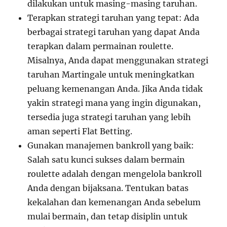
dilakukan untuk masing-masing taruhan.
Terapkan strategi taruhan yang tepat: Ada
berbagai strategi taruhan yang dapat Anda
terapkan dalam permainan roulette.
Misalnya, Anda dapat menggunakan strategi
taruhan Martingale untuk meningkatkan
peluang kemenangan Anda. Jika Anda tidak
yakin strategi mana yang ingin digunakan,
tersedia juga strategi taruhan yang lebih
aman seperti Flat Betting.
Gunakan manajemen bankroll yang baik:
Salah satu kunci sukses dalam bermain
roulette adalah dengan mengelola bankroll
Anda dengan bijaksana. Tentukan batas
kekalahan dan kemenangan Anda sebelum
mulai bermain, dan tetap disiplin untuk