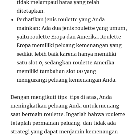
tidak melampaui batas yang telah
ditetapkan.
Perhatikan jenis roulette yang Anda
mainkan: Ada dua jenis roulette yang umum,
yaitu roulette Eropa dan Amerika. Roulette
Eropa memiliki peluang kemenangan yang
sedikit lebih baik karena hanya memiliki
satu slot 0, sedangkan roulette Amerika
memiliki tambahan slot 00 yang
mengurangi peluang kemenangan Anda.
Dengan mengikuti tips-tips di atas, Anda
meningkatkan peluang Anda untuk menang
saat bermain roulette. Ingatlah bahwa roulette
tetaplah permainan peluang, dan tidak ada
strategi yang dapat menjamin kemenangan