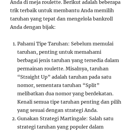
Anda di meja roulette. Berikut adalah beberapa
trik terbaik untuk membantu Anda memilih
taruhan yang tepat dan mengelola bankroll
Anda dengan bijak:
Pahami Tipe Taruhan: Sebelum memulai
taruhan, penting untuk memahami
berbagai jenis taruhan yang tersedia dalam
permainan roulette. Misalnya, taruhan
“Straight Up” adalah taruhan pada satu
nomor, sementara taruhan “Split”
melibatkan dua nomor yang berdekatan.
Kenali semua tipe taruhan penting dan pilih
yang sesuai dengan strategi Anda.
Gunakan Strategi Martingale: Salah satu
strategi taruhan yang populer dalam