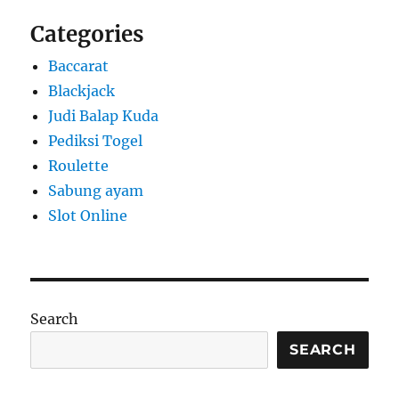
Categories
Baccarat
Blackjack
Judi Balap Kuda
Pediksi Togel
Roulette
Sabung ayam
Slot Online
Search
SEARCH