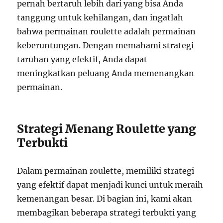
pernah bertaruh lebih dari yang bisa Anda
tanggung untuk kehilangan, dan ingatlah
bahwa permainan roulette adalah permainan
keberuntungan. Dengan memahami strategi
taruhan yang efektif, Anda dapat
meningkatkan peluang Anda memenangkan
permainan.
Strategi Menang Roulette yang
Terbukti
Dalam permainan roulette, memiliki strategi
yang efektif dapat menjadi kunci untuk meraih
kemenangan besar. Di bagian ini, kami akan
membagikan beberapa strategi terbukti yang