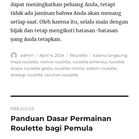
dapat meningkatkan peluang Anda, tetapi
tidak ada jaminan bahwa Anda akan menang
setiap saat. Oleh karena itu, selalu main dengan
bijak dan tetap mengikuti batasan-batasan
yang Anda tetapkan.
A
P
C
T
admin
April 4, 2024
Roulette
kasino langsung
,
u
o
a
a
meja roulette
,
nomor roulette
,
roulette amerika
,
roulette
t
s
t
g
eropa
,
roulette gratis
,
roulette online
,
sistem roulette
,
h
t
e
s
strategi roulette
,
taruhan roulette
o
e
g
r
d
o
o
r
n
i
P
e
PREVIOUS
s
o
Panduan Dasar Permainan
P
r
Roulette bagi Pemula
s
e