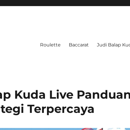
Roulette
Baccarat
Judi Balap Ku
ap Kuda Live Pandua
tegi Terpercaya