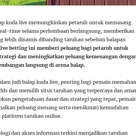
alap kuda live memungkinkan petaruh untuk memasang
real-time selama perlombaan berlangsung, memberikan
 lebih dinamis dibanding taruhan sebelum balapan
live betting ini memberi peluang bagi petaruh untuk
trategi dan meningkatkan peluang kemenangan denga
embangan langsung di arena balap.
dalam judi balap kuda live, penting bagi pemain memaha
ds dan memilih situs taruhan yang terpercaya dan ama
an pengetahuan dasar dan strategi yang tepat, pemai
alkan peluang menang serta menikmati kemudahan
 platform taruhan online.
ogi dan akses informasi terkini menjadikan taruhan