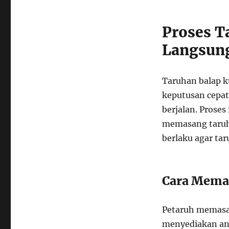
Proses T
Langsun
Taruhan balap 
keputusan cepa
berjalan. Prose
memasang taruha
berlaku agar tar
Cara Mema
Petaruh memasan
menyediakan ant