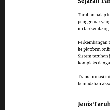
Sejarah Ta
Taruhan balap k
penggemar yang b
ini berkembang 
Perkembangan t
ke platform onli
Sistem taruhan 
kompleks dengan
Transformasi in
kemudahan akses
Jenis Taru