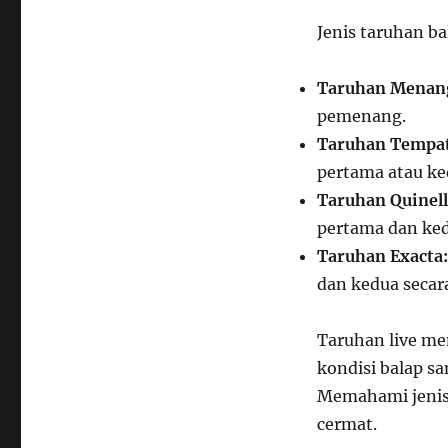
Jenis taruhan ba
Taruhan Menang
pemenang.
Taruhan Tempat 
pertama atau ke
Taruhan Quinell
pertama dan ked
Taruhan Exacta:
dan kedua secar
Taruhan live me
kondisi balap sa
Memahami jenis
cermat.