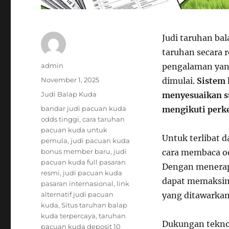
Judi taruhan b
taruhan secara 
Author
admin
pengalaman yang
Posted
November 1, 2025
dimulai.
Sistem 
on
Categories
Judi Balap Kuda
menyesuaikan s
Tags
bandar judi pacuan kuda
mengikuti perk
odds tinggi
,
cara taruhan
pacuan kuda untuk
Untuk terlibat 
pemula
,
judi pacuan kuda
bonus member baru
,
judi
cara membaca od
pacuan kuda full pasaran
Dengan menerapk
resmi
,
judi pacuan kuda
dapat memaksim
pasaran internasional
,
link
alternatif judi pacuan
yang ditawarkan
kuda
,
Situs taruhan balap
kuda terpercaya
,
taruhan
Dukungan teknol
pacuan kuda deposit 10