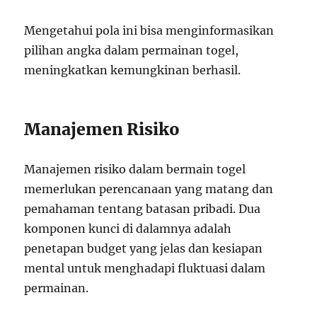
Mengetahui pola ini bisa menginformasikan
pilihan angka dalam permainan togel,
meningkatkan kemungkinan berhasil.
Manajemen Risiko
Manajemen risiko dalam bermain togel
memerlukan perencanaan yang matang dan
pemahaman tentang batasan pribadi. Dua
komponen kunci di dalamnya adalah
penetapan budget yang jelas dan kesiapan
mental untuk menghadapi fluktuasi dalam
permainan.