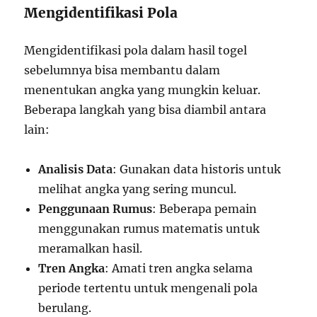
Mengidentifikasi Pola
Mengidentifikasi pola dalam hasil togel
sebelumnya bisa membantu dalam
menentukan angka yang mungkin keluar.
Beberapa langkah yang bisa diambil antara
lain:
Analisis Data
: Gunakan data historis untuk
melihat angka yang sering muncul.
Penggunaan Rumus
: Beberapa pemain
menggunakan rumus matematis untuk
meramalkan hasil.
Tren Angka
: Amati tren angka selama
periode tertentu untuk mengenali pola
berulang.