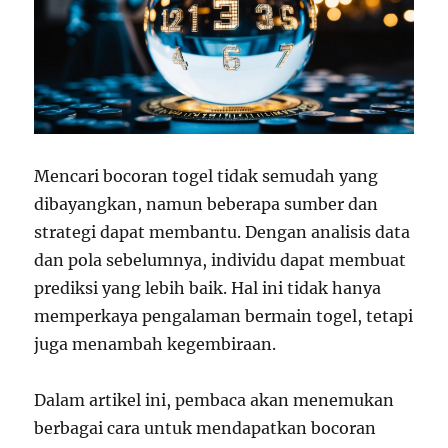
Mencari bocoran togel tidak semudah yang
dibayangkan, namun beberapa sumber dan
strategi dapat membantu. Dengan analisis data
dan pola sebelumnya, individu dapat membuat
prediksi yang lebih baik. Hal ini tidak hanya
memperkaya pengalaman bermain togel, tetapi
juga menambah kegembiraan.
Dalam artikel ini, pembaca akan menemukan
berbagai cara untuk mendapatkan bocoran