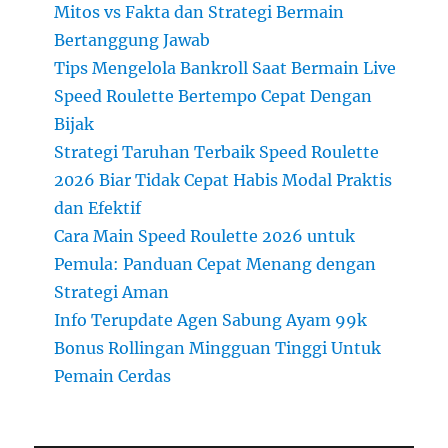
Mitos vs Fakta dan Strategi Bermain
Bertanggung Jawab
Tips Mengelola Bankroll Saat Bermain Live
Speed Roulette Bertempo Cepat Dengan
Bijak
Strategi Taruhan Terbaik Speed Roulette
2026 Biar Tidak Cepat Habis Modal Praktis
dan Efektif
Cara Main Speed Roulette 2026 untuk
Pemula: Panduan Cepat Menang dengan
Strategi Aman
Info Terupdate Agen Sabung Ayam 99k
Bonus Rollingan Mingguan Tinggi Untuk
Pemain Cerdas