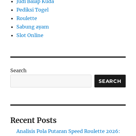
Judi Balap Kuda
Pediksi Togel
Roulette
Sabung ayam
Slot Online
Search
SEARCH
Recent Posts
Analisis Pola Putaran Speed Roulette 2026: