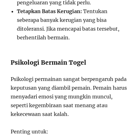
pengeluaran yang tidak perlu.
Tetapkan Batas Kerugian:
Tentukan
seberapa banyak kerugian yang bisa
ditoleransi. Jika mencapai batas tersebut,
berhentilah bermain.
Psikologi Bermain Togel
Psikologi permainan sangat berpengaruh pada
keputusan yang diambil pemain. Pemain harus
menyadari emosi yang mungkin muncul,
seperti kegembiraan saat menang atau
kekecewaan saat kalah.
Penting untuk: