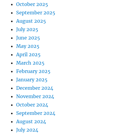
October 2025
September 2025
August 2025
July 2025
June 2025
May 2025
April 2025
March 2025
February 2025
January 2025
December 2024
November 2024
October 2024
September 2024
August 2024
July 2024