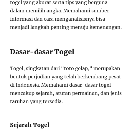
togel yang akurat serta tips yang berguna
dalam memilih angka. Memahami sumber
informasi dan cara menganalisisnya bisa
menjadi langkah penting menuju kemenangan.
Dasar-dasar Togel
Togel, singkatan dari “toto gelap,” merupakan
bentuk perjudian yang telah berkembang pesat
di Indonesia. Memahami dasar-dasar togel
mencakup sejarah, aturan permainan, dan jenis
taruhan yang tersedia.
Sejarah Togel