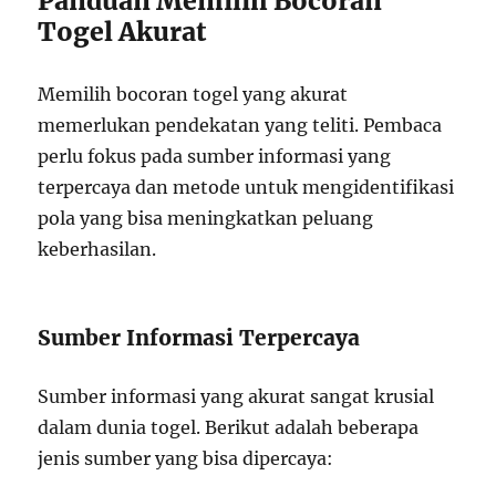
Panduan Memilih Bocoran
Togel Akurat
Memilih bocoran togel yang akurat
memerlukan pendekatan yang teliti. Pembaca
perlu fokus pada sumber informasi yang
terpercaya dan metode untuk mengidentifikasi
pola yang bisa meningkatkan peluang
keberhasilan.
Sumber Informasi Terpercaya
Sumber informasi yang akurat sangat krusial
dalam dunia togel. Berikut adalah beberapa
jenis sumber yang bisa dipercaya: