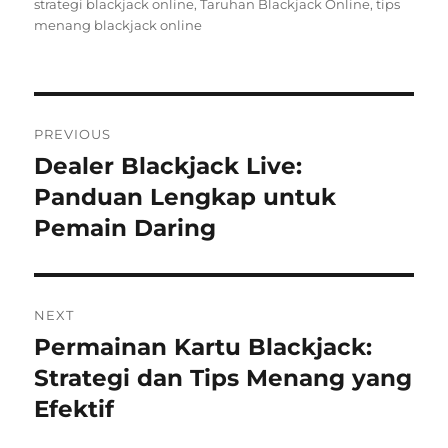
o
e
g
strategi blackjack online
,
Taruhan Blackjack Online
,
tips
r
d
o
menang blackjack online
o
r
n
i
e
s
P
PREVIOUS
o
Dealer Blackjack Live:
P
r
Panduan Lengkap untuk
s
e
Pemain Daring
t
v
i
n
o
NEXT
a
u
Permainan Kartu Blackjack:
N
s
v
e
Strategi dan Tips Menang yang
p
x
i
Efektif
o
t
s