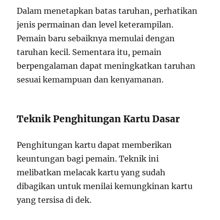
Dalam menetapkan batas taruhan, perhatikan
jenis permainan dan level keterampilan.
Pemain baru sebaiknya memulai dengan
taruhan kecil. Sementara itu, pemain
berpengalaman dapat meningkatkan taruhan
sesuai kemampuan dan kenyamanan.
Teknik Penghitungan Kartu Dasar
Penghitungan kartu dapat memberikan
keuntungan bagi pemain. Teknik ini
melibatkan melacak kartu yang sudah
dibagikan untuk menilai kemungkinan kartu
yang tersisa di dek.