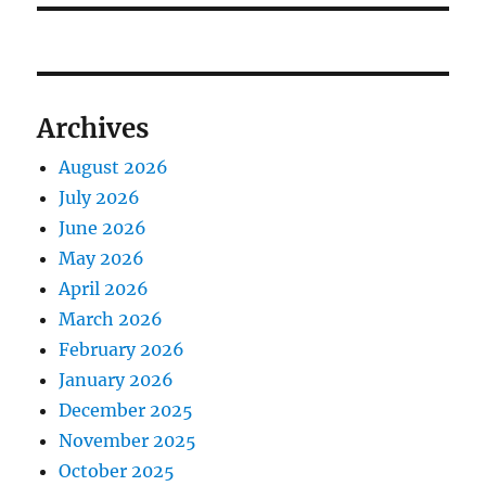
g
p
t
o
a
:
s
t
t
Archives
:
i
August 2026
o
July 2026
n
June 2026
May 2026
April 2026
March 2026
February 2026
January 2026
December 2025
November 2025
October 2025