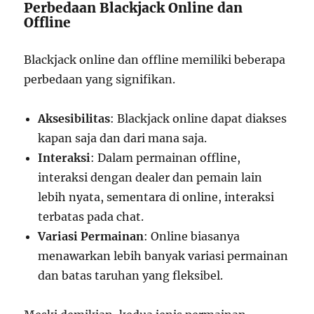
Perbedaan Blackjack Online dan
Offline
Blackjack online dan offline memiliki beberapa
perbedaan yang signifikan.
Aksesibilitas
: Blackjack online dapat diakses
kapan saja dan dari mana saja.
Interaksi
: Dalam permainan offline,
interaksi dengan dealer dan pemain lain
lebih nyata, sementara di online, interaksi
terbatas pada chat.
Variasi Permainan
: Online biasanya
menawarkan lebih banyak variasi permainan
dan batas taruhan yang fleksibel.