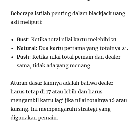
Beberapa istilah penting dalam blackjack uang
asli meliputi:
Bust
: Ketika total nilai kartu melebihi 21.
Natural
: Dua kartu pertama yang totalnya 21.
Push
: Ketika nilai total pemain dan dealer
sama, tidak ada yang menang.
Aturan dasar lainnya adalah bahwa dealer
harus tetap di 17 atau lebih dan harus
mengambil kartu lagi jika nilai totalnya 16 atau
kurang. Ini mempengaruhi strategi yang
digunakan pemain.