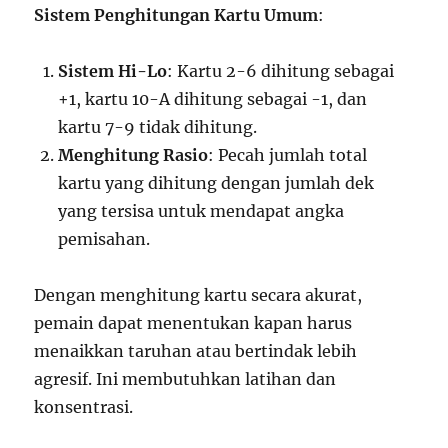
Sistem Penghitungan Kartu Umum
:
Sistem Hi-Lo
: Kartu 2-6 dihitung sebagai
+1, kartu 10-A dihitung sebagai -1, dan
kartu 7-9 tidak dihitung.
Menghitung Rasio
: Pecah jumlah total
kartu yang dihitung dengan jumlah dek
yang tersisa untuk mendapat angka
pemisahan.
Dengan menghitung kartu secara akurat,
pemain dapat menentukan kapan harus
menaikkan taruhan atau bertindak lebih
agresif. Ini membutuhkan latihan dan
konsentrasi.