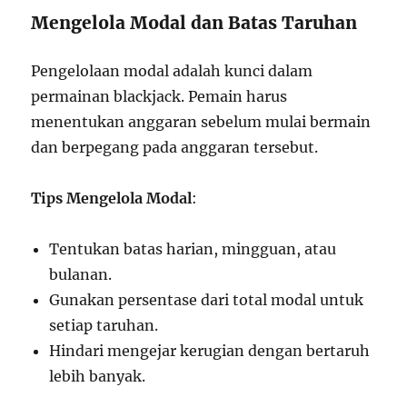
Mengelola Modal dan Batas Taruhan
Pengelolaan modal adalah kunci dalam
permainan blackjack. Pemain harus
menentukan anggaran sebelum mulai bermain
dan berpegang pada anggaran tersebut.
Tips Mengelola Modal
:
Tentukan batas harian, mingguan, atau
bulanan.
Gunakan persentase dari total modal untuk
setiap taruhan.
Hindari mengejar kerugian dengan bertaruh
lebih banyak.