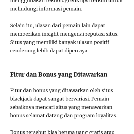
menggunakan teknologi enkripsi terkini untuk
melindungi informasi pemain.
Selain itu, ulasan dari pemain lain dapat
memberikan insight mengenai reputasi situs.
Situs yang memiliki banyak ulasan positif
cenderung lebih dapat dipercaya.
Fitur dan Bonus yang Ditawarkan
Fitur dan bonus yang ditawarkan oleh situs
blackjack dapat sangat bervariasi. Pemain
sebaiknya mencari situs yang menawarkan
bonus selamat datang dan program loyalitas.
Bonus tersebut bisa berupa uang gratis atau