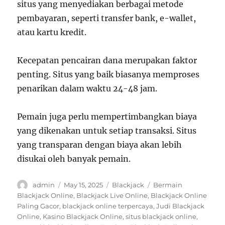
situs yang menyediakan berbagai metode
pembayaran, seperti transfer bank, e-wallet,
atau kartu kredit.
Kecepatan pencairan dana merupakan faktor
penting. Situs yang baik biasanya memproses
penarikan dalam waktu 24-48 jam.
Pemain juga perlu mempertimbangkan biaya
yang dikenakan untuk setiap transaksi. Situs
yang transparan dengan biaya akan lebih
disukai oleh banyak pemain.
A
P
C
T
admin
May 15, 2025
Blackjack
Bermain
u
o
a
a
Blackjack Online
,
Blackjack Live Online
,
Blackjack Online
t
s
t
g
Paling Gacor
,
blackjack online terpercaya
,
Judi Blackjack
h
t
e
s
Online
,
Kasino Blackjack Online
,
situs blackjack online
,