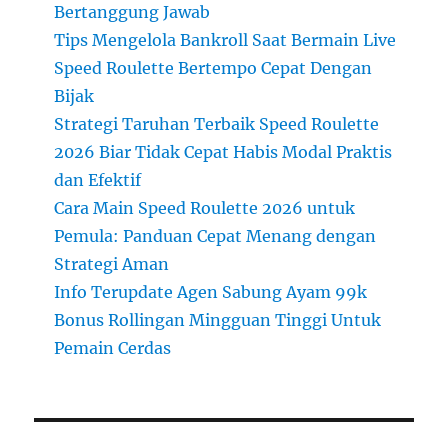
Bertanggung Jawab
Tips Mengelola Bankroll Saat Bermain Live
Speed Roulette Bertempo Cepat Dengan
Bijak
Strategi Taruhan Terbaik Speed Roulette
2026 Biar Tidak Cepat Habis Modal Praktis
dan Efektif
Cara Main Speed Roulette 2026 untuk
Pemula: Panduan Cepat Menang dengan
Strategi Aman
Info Terupdate Agen Sabung Ayam 99k
Bonus Rollingan Mingguan Tinggi Untuk
Pemain Cerdas