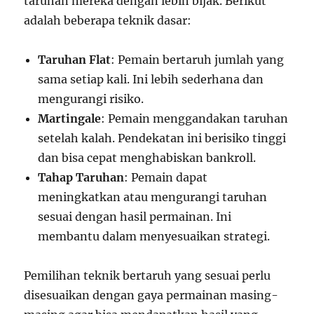
taruhan mereka dengan lebih bijak. Berikut
adalah beberapa teknik dasar:
Taruhan Flat
: Pemain bertaruh jumlah yang
sama setiap kali. Ini lebih sederhana dan
mengurangi risiko.
Martingale
: Pemain menggandakan taruhan
setelah kalah. Pendekatan ini berisiko tinggi
dan bisa cepat menghabiskan bankroll.
Tahap Taruhan
: Pemain dapat
meningkatkan atau mengurangi taruhan
sesuai dengan hasil permainan. Ini
membantu dalam menyesuaikan strategi.
Pemilihan teknik bertaruh yang sesuai perlu
disesuaikan dengan gaya permainan masing-