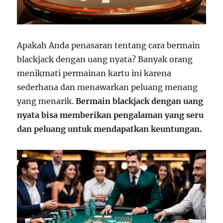
Apakah Anda penasaran tentang cara bermain
blackjack dengan uang nyata? Banyak orang
menikmati permainan kartu ini karena
sederhana dan menawarkan peluang menang
yang menarik.
Bermain blackjack dengan uang
nyata bisa memberikan pengalaman yang seru
dan peluang untuk mendapatkan keuntungan.