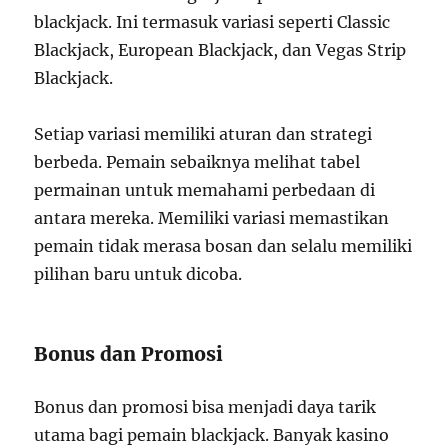
blackjack. Ini termasuk variasi seperti Classic
Blackjack, European Blackjack, dan Vegas Strip
Blackjack.
Setiap variasi memiliki aturan dan strategi
berbeda. Pemain sebaiknya melihat tabel
permainan untuk memahami perbedaan di
antara mereka. Memiliki variasi memastikan
pemain tidak merasa bosan dan selalu memiliki
pilihan baru untuk dicoba.
Bonus dan Promosi
Bonus dan promosi bisa menjadi daya tarik
utama bagi pemain blackjack. Banyak kasino