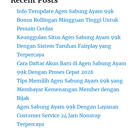
Recent Posts
Info Terupdate Agen Sabung Ayam 99k
Bonus Rollingan Mingguan Tinggi Untuk
Pemain Cerdas
Keunggulan Situs Agen Sabung Ayam 99k
Dengan Sistem Taruhan Fairplay yang
Terpercaya
Cara Daftar Akun Baru di Agen Sabung Ayam
99k Dengan Proses Cepat 2026
Tips Memilih Agen Sabung Ayam 99k yang
Membayar Kemenangan Member dengan
Bijak
Agen Sabung Ayam 99k Dengan Layanan
Customer Service 24 Jam Nonstop
Terpercaya