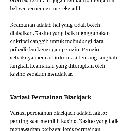
otoritas resmi. Ini juga membantu menjamin
bahwa permainan mereka adil.
Keamanan adalah hal yang tidak boleh
diabaikan. Kasino yang baik menggunakan
enkripsi canggih untuk melindungi data
pribadi dan keuangan pemain. Pemain
sebaiknya mencari informasi tentang langkah-
langkah keamanan yang diterapkan oleh
kasino sebelum mendaftar.
Variasi Permainan Blackjack
Variasi permainan blackjack adalah faktor
penting saat memilih kasino. Kasino yang baik
menawarkan berbagai jenis permainan