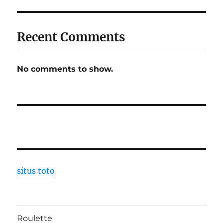
Recent Comments
No comments to show.
situs toto
Roulette