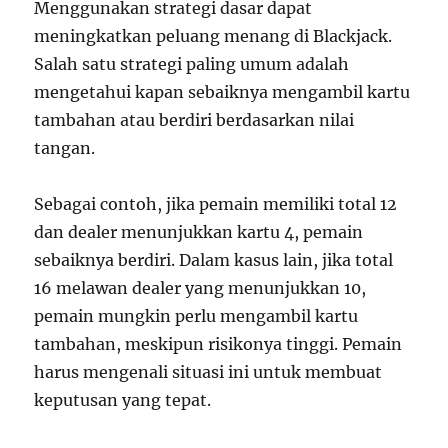
Menggunakan strategi dasar dapat
meningkatkan peluang menang di Blackjack.
Salah satu strategi paling umum adalah
mengetahui kapan sebaiknya mengambil kartu
tambahan atau berdiri berdasarkan nilai
tangan.
Sebagai contoh, jika pemain memiliki total 12
dan dealer menunjukkan kartu 4, pemain
sebaiknya berdiri. Dalam kasus lain, jika total
16 melawan dealer yang menunjukkan 10,
pemain mungkin perlu mengambil kartu
tambahan, meskipun risikonya tinggi. Pemain
harus mengenali situasi ini untuk membuat
keputusan yang tepat.