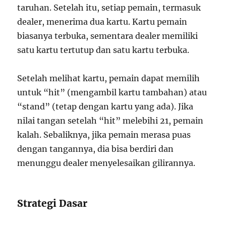
taruhan. Setelah itu, setiap pemain, termasuk
dealer, menerima dua kartu. Kartu pemain
biasanya terbuka, sementara dealer memiliki
satu kartu tertutup dan satu kartu terbuka.
Setelah melihat kartu, pemain dapat memilih
untuk “hit” (mengambil kartu tambahan) atau
“stand” (tetap dengan kartu yang ada). Jika
nilai tangan setelah “hit” melebihi 21, pemain
kalah. Sebaliknya, jika pemain merasa puas
dengan tangannya, dia bisa berdiri dan
menunggu dealer menyelesaikan gilirannya.
Strategi Dasar