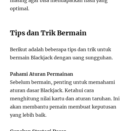
masing agar bisa mendapatkan hasil yang
optimal.
Tips dan Trik Bermain
Berikut adalah beberapa tips dan trik untuk
bermain Blackjack dengan uang sungguhan.
Pahami Aturan Permainan
Sebelum bermain, penting untuk memahami
aturan dasar Blackjack. Ketahui cara
menghitung nilai kartu dan aturan taruhan. Ini
akan membantu pemain membuat keputusan
yang lebih baik.