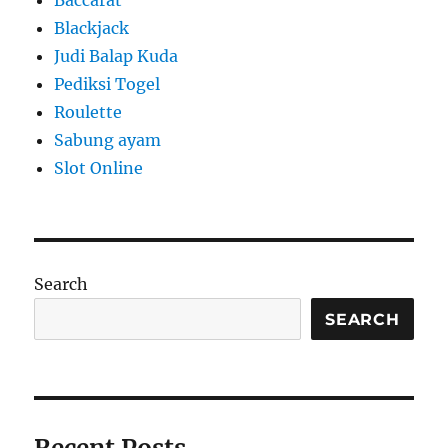
Baccarat
Blackjack
Judi Balap Kuda
Pediksi Togel
Roulette
Sabung ayam
Slot Online
Search
SEARCH