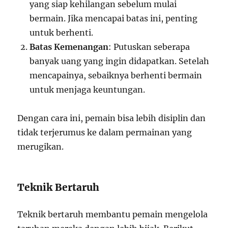
yang siap kehilangan sebelum mulai
bermain. Jika mencapai batas ini, penting
untuk berhenti.
Batas Kemenangan
: Putuskan seberapa
banyak uang yang ingin didapatkan. Setelah
mencapainya, sebaiknya berhenti bermain
untuk menjaga keuntungan.
Dengan cara ini, pemain bisa lebih disiplin dan
tidak terjerumus ke dalam permainan yang
merugikan.
Teknik Bertaruh
Teknik bertaruh membantu pemain mengelola