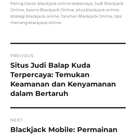
t
s
t
g
Paling Gacor
,
blackjack online terpercaya
,
Judi Blackjack
h
t
e
s
Online
,
Kasino Blackjack Online
,
situs blackjack online
,
o
e
g
strategi blackjack online
,
Taruhan Blackjack Online
,
tips
r
d
o
menang blackjack online
o
r
n
i
e
s
P
PREVIOUS
o
Situs Judi Balap Kuda
P
r
Terpercaya: Temukan
s
e
Keamanan dan Kenyamanan
t
v
dalam Bertaruh
i
n
o
a
u
NEXT
s
v
Blackjack Mobile: Permainan
N
p