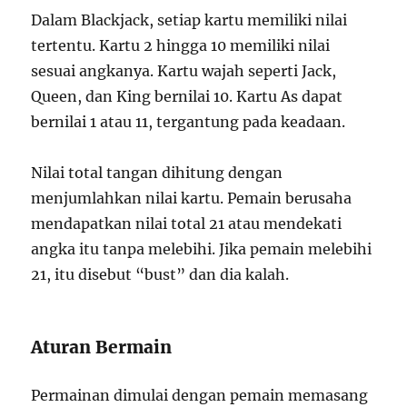
Dalam Blackjack, setiap kartu memiliki nilai
tertentu. Kartu 2 hingga 10 memiliki nilai
sesuai angkanya. Kartu wajah seperti Jack,
Queen, dan King bernilai 10. Kartu As dapat
bernilai 1 atau 11, tergantung pada keadaan.
Nilai total tangan dihitung dengan
menjumlahkan nilai kartu. Pemain berusaha
mendapatkan nilai total 21 atau mendekati
angka itu tanpa melebihi. Jika pemain melebihi
21, itu disebut “bust” dan dia kalah.
Aturan Bermain
Permainan dimulai dengan pemain memasang