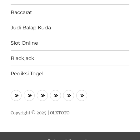
Baccarat
Judi Balap Kuda
Slot Online
Blackjack
Pediksi Togel
Roulette
Baccarat
Judi
Slot
Blackjack
Pediksi
Balap
Online
Togel
Kuda
Copyright © 2025 |
OLXTOTO