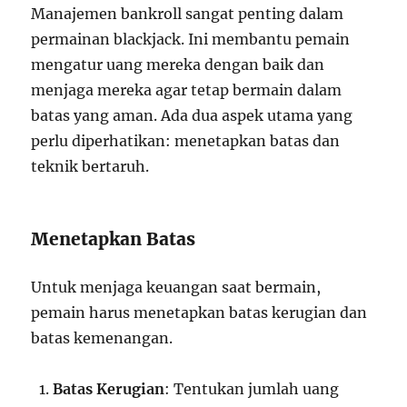
Manajemen bankroll sangat penting dalam
permainan blackjack. Ini membantu pemain
mengatur uang mereka dengan baik dan
menjaga mereka agar tetap bermain dalam
batas yang aman. Ada dua aspek utama yang
perlu diperhatikan: menetapkan batas dan
teknik bertaruh.
Menetapkan Batas
Untuk menjaga keuangan saat bermain,
pemain harus menetapkan batas kerugian dan
batas kemenangan.
Batas Kerugian
: Tentukan jumlah uang