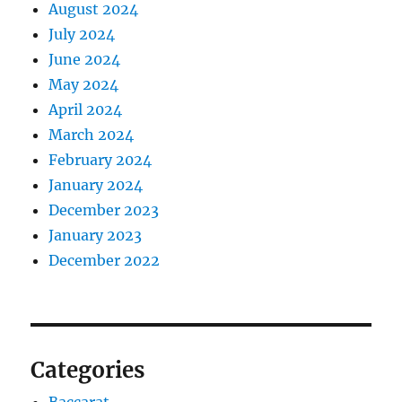
August 2024
July 2024
June 2024
May 2024
April 2024
March 2024
February 2024
January 2024
December 2023
January 2023
December 2022
Categories