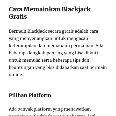
Cara Memainkan Blackjack
Gratis
Bermain Blackjack secara gratis adalah cara
yang menyenangkan untuk mengasah
keterampilan dan memahami permainan. Ada
beberapa langkah penting yang bisa diikuti
untuk memulai serta beberapa tips dan
keuntungan yang bisa didapatkan saat bermain
online.
Pilihan Platform
Ada banyak platform yang menawarkan