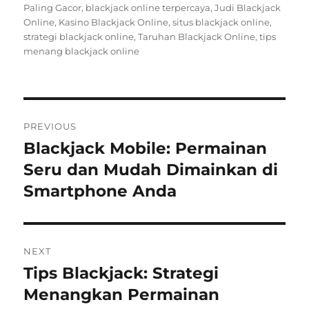
t
s
t
g
Paling Gacor
,
blackjack online terpercaya
,
Judi Blackjack
h
t
e
s
Online
,
Kasino Blackjack Online
,
situs blackjack online
,
o
e
g
strategi blackjack online
,
Taruhan Blackjack Online
,
tips
r
d
o
menang blackjack online
o
r
n
i
e
s
P
PREVIOUS
o
Blackjack Mobile: Permainan
P
r
Seru dan Mudah Dimainkan di
s
e
Smartphone Anda
t
v
i
n
o
NEXT
a
u
Tips Blackjack: Strategi
N
s
v
e
Menangkan Permainan
p