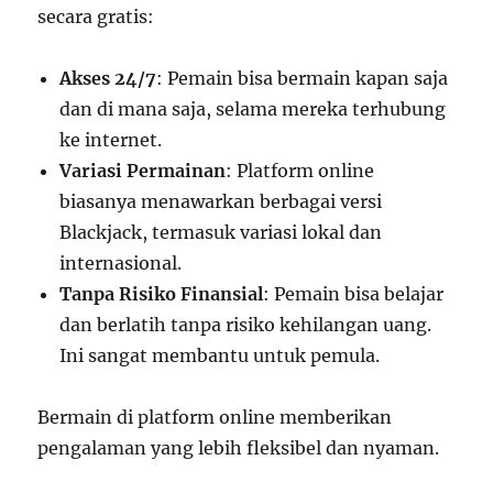
secara gratis:
Akses 24/7
: Pemain bisa bermain kapan saja
dan di mana saja, selama mereka terhubung
ke internet.
Variasi Permainan
: Platform online
biasanya menawarkan berbagai versi
Blackjack, termasuk variasi lokal dan
internasional.
Tanpa Risiko Finansial
: Pemain bisa belajar
dan berlatih tanpa risiko kehilangan uang.
Ini sangat membantu untuk pemula.
Bermain di platform online memberikan
pengalaman yang lebih fleksibel dan nyaman.