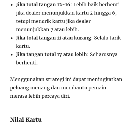
Jika total tangan 12-16
: Lebih baik berhenti
jika dealer menunjukkan kartu 2 hingga 6,
tetapi menarik kartu jika dealer
menunjukkan 7 atau lebih.
Jika total tangan 11 atau kurang
: Selalu tarik
kartu.
Jika tangan total 17 atau lebih
: Seharusnya
berhenti.
Menggunakan strategi ini dapat meningkatkan
peluang menang dan membantu pemain
merasa lebih percaya diri.
Nilai Kartu