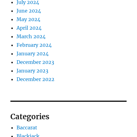
July 2024
June 2024
May 2024
April 2024
March 2024
February 2024
January 2024
December 2023
January 2023
December 2022
Categories
Baccarat
Blackjack