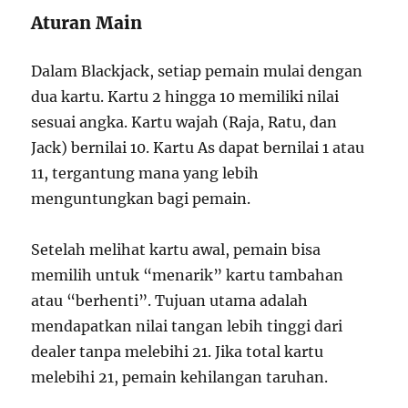
Aturan Main
Dalam Blackjack, setiap pemain mulai dengan
dua kartu. Kartu 2 hingga 10 memiliki nilai
sesuai angka. Kartu wajah (Raja, Ratu, dan
Jack) bernilai 10. Kartu As dapat bernilai 1 atau
11, tergantung mana yang lebih
menguntungkan bagi pemain.
Setelah melihat kartu awal, pemain bisa
memilih untuk “menarik” kartu tambahan
atau “berhenti”. Tujuan utama adalah
mendapatkan nilai tangan lebih tinggi dari
dealer tanpa melebihi 21. Jika total kartu
melebihi 21, pemain kehilangan taruhan.