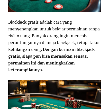
Blackjack gratis adalah cara yang
menyenangkan untuk belajar permainan tanpa
risiko uang. Banyak orang ingin mencoba
peruntungannya di meja blackjack, tetapi takut
kehilangan uang.
Dengan bermain blackjack
gratis, siapa pun bisa merasakan sensasi
permainan ini dan meningkatkan
keterampilannya.