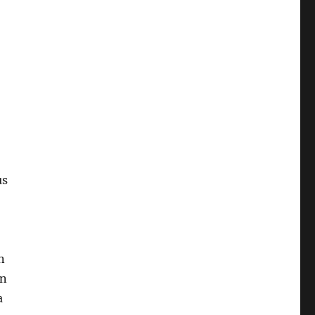
us
n
an
a