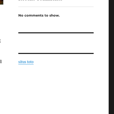
No comments to show.
g
l
situs toto