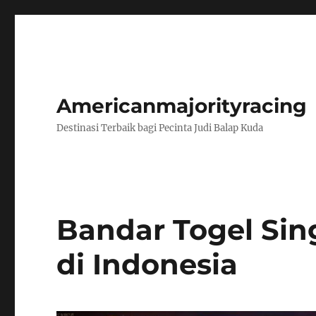
Americanmajorityracing
Destinasi Terbaik bagi Pecinta Judi Balap Kuda
Bandar Togel Sin
di Indonesia