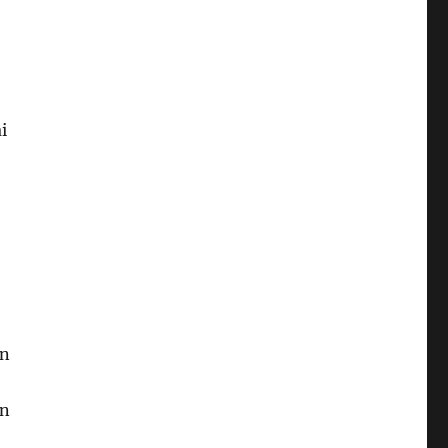
i
an
an