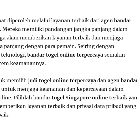
at diperoleh melalui layanan terbaik dari
agen bandar
. Mereka memiliki pandangan jangka panjang dalam
ngga akan memberikan layanan terbaik dan menjaga
 panjang dengan para pemain. Seiring dengan
teknologi,
bandar togel online terpercaya
semakin
stem keamanannya.
tuk memilih
judi togel online terpercaya
dan
agen banda
untuk menjaga keamanan dan kepercayaan dalam
line. Pilihlah bandar
togel Singapore online terbaik
ya
emberikan layanan terbaik dan privasi data pribadi yang
aik.