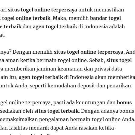
ari
situs togel online terpercaya
untuk memastikan
i togel online terbaik
. Maka, memilih
bandar togel
e terbaik
dan
agen togel terbaik
di Indonesia adalah
at.
nnya? Dengan memilih
situs togel online terpercaya
, An
sa aman ketika bermain togel online. Sebab,
situs togel
ya
memberikan jaminan keamanan dan privasi data
lain itu,
agen togel terbaik
di Indonesia akan memberik
 untuk Anda, seperti kemudahan deposit dan penarikan.
ogel online terpercaya, pasti ada keuntungan dan
bonus
sediakan oleh
situs togel terbaik
. Dengan adanya bonus
 memaksimalkan pengalaman bermain togel online Anda
dan fasilitas menarik dapat Anda rasakan ketika