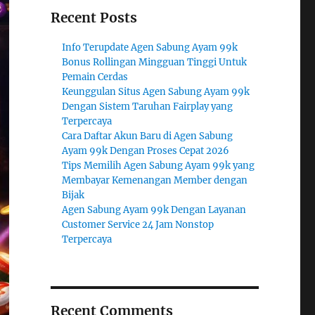
Recent Posts
Info Terupdate Agen Sabung Ayam 99k
Bonus Rollingan Mingguan Tinggi Untuk
Pemain Cerdas
Keunggulan Situs Agen Sabung Ayam 99k
Dengan Sistem Taruhan Fairplay yang
Terpercaya
Cara Daftar Akun Baru di Agen Sabung
Ayam 99k Dengan Proses Cepat 2026
Tips Memilih Agen Sabung Ayam 99k yang
Membayar Kemenangan Member dengan
Bijak
Agen Sabung Ayam 99k Dengan Layanan
Customer Service 24 Jam Nonstop
Terpercaya
Recent Comments