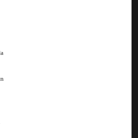
da
an
.