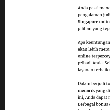
Anda pasti menc
pengalaman
jud
Singapore onlin
pilihan yang tep
Apa keuntunga
akan lebih mera
online terperca
pribadi Anda. Se
layanan terbaik
Dalam berjudi t
menarik
yang di
ini, Anda dapat
Berbagai bonus 