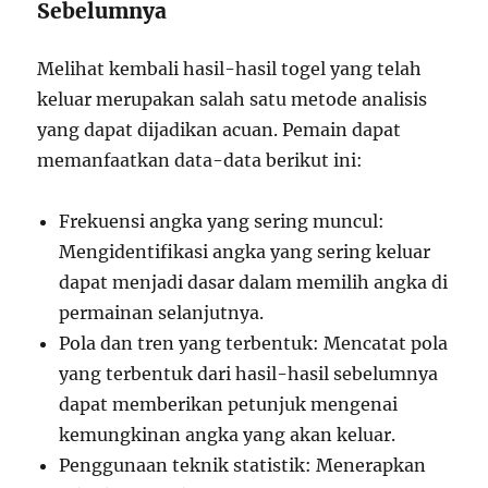
Sebelumnya
Melihat kembali hasil-hasil togel yang telah
keluar merupakan salah satu metode analisis
yang dapat dijadikan acuan. Pemain dapat
memanfaatkan data-data berikut ini:
Frekuensi angka yang sering muncul:
Mengidentifikasi angka yang sering keluar
dapat menjadi dasar dalam memilih angka di
permainan selanjutnya.
Pola dan tren yang terbentuk: Mencatat pola
yang terbentuk dari hasil-hasil sebelumnya
dapat memberikan petunjuk mengenai
kemungkinan angka yang akan keluar.
Penggunaan teknik statistik: Menerapkan