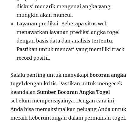
diskusi menarik mengenai angka yang
mungkin akan muncul.
Layanan prediksi: Beberapa situs web
menawarkan layanan prediksi angka togel
dengan basis data dan analisis tertentu.
Pastikan untuk mencari yang memiliki track
record positif.
Selalu penting untuk menyikapi
bocoran angka
togel
dengan kritis. Pastikan untuk mengecek
keandalan
Sumber Bocoran Angka Togel
sebelum mempercayainya. Dengan cara ini,
Anda bisa memaksimalkan peluang Anda untuk
meraih keberuntungan dalam permainan togel.