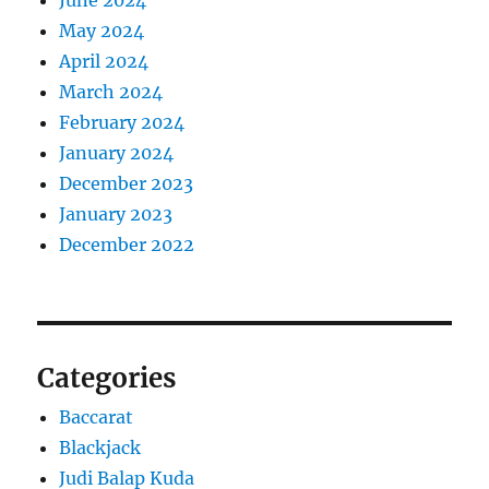
May 2024
April 2024
March 2024
February 2024
January 2024
December 2023
January 2023
December 2022
Categories
Baccarat
Blackjack
Judi Balap Kuda