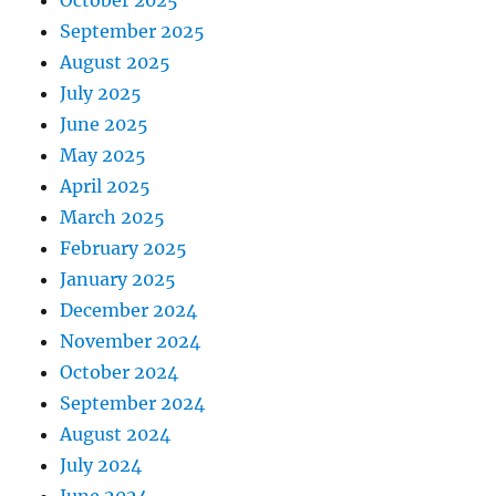
September 2025
August 2025
July 2025
June 2025
May 2025
April 2025
March 2025
February 2025
January 2025
December 2024
November 2024
October 2024
September 2024
August 2024
July 2024
June 2024