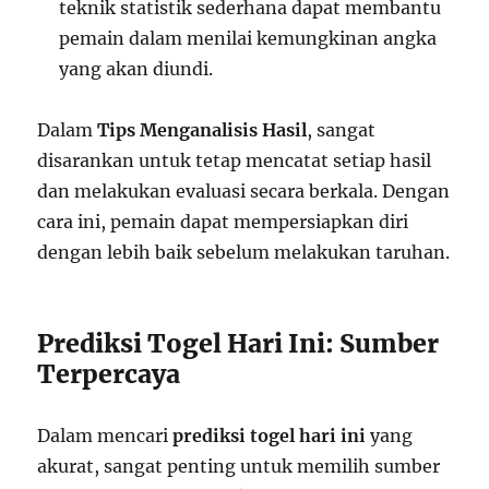
teknik statistik sederhana dapat membantu
pemain dalam menilai kemungkinan angka
yang akan diundi.
Dalam
Tips Menganalisis Hasil
, sangat
disarankan untuk tetap mencatat setiap hasil
dan melakukan evaluasi secara berkala. Dengan
cara ini, pemain dapat mempersiapkan diri
dengan lebih baik sebelum melakukan taruhan.
Prediksi Togel Hari Ini: Sumber
Terpercaya
Dalam mencari
prediksi togel hari ini
yang
akurat, sangat penting untuk memilih sumber