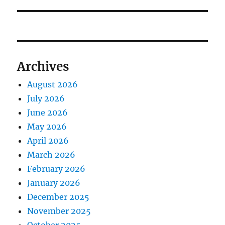
p
t
i
o
p
s
g
o
t
s
a
Archives
:
t
t
:
August 2026
July 2026
i
June 2026
o
May 2026
April 2026
n
March 2026
February 2026
January 2026
December 2025
November 2025
October 2025