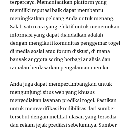
terpercaya. Memanfaatkan platform yang
memiliki reputasi baik dapat membantu
meningkatkan peluang Anda untuk menang.
Salah satu cara yang efektif untuk menemukan
informasi yang dapat diandalkan adalah
dengan mengikuti komunitas penggemar togel
di media sosial atau forum diskusi, di mana
banyak anggota sering berbagi analisis dan
ramalan berdasarkan pengalaman mereka.
Anda juga dapat mempertimbangkan untuk
mengunjungi situs web yang khusus
menyediakan layanan prediksi togel. Pastikan
untuk memverifikasi kredibilitas dari sumber
tersebut dengan melihat ulasan yang tersedia
dan rekam jejak prediksi sebelumnya. Sumber-