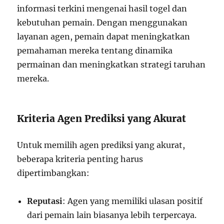
informasi terkini mengenai hasil togel dan
kebutuhan pemain. Dengan menggunakan
layanan agen, pemain dapat meningkatkan
pemahaman mereka tentang dinamika
permainan dan meningkatkan strategi taruhan
mereka.
Kriteria Agen Prediksi yang Akurat
Untuk memilih agen prediksi yang akurat,
beberapa kriteria penting harus
dipertimbangkan:
Reputasi
: Agen yang memiliki ulasan positif
dari pemain lain biasanya lebih terpercaya.