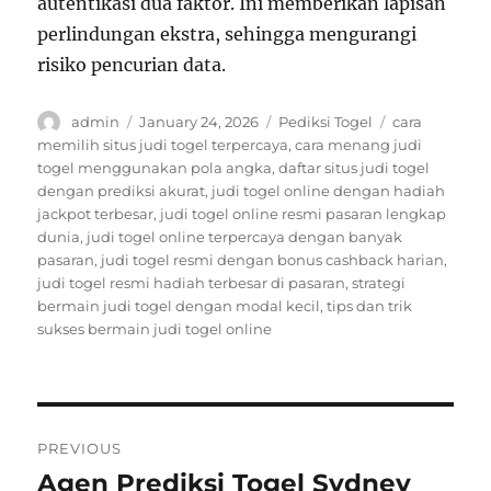
autentikasi dua faktor. Ini memberikan lapisan
perlindungan ekstra, sehingga mengurangi
risiko pencurian data.
A
P
C
T
admin
January 24, 2026
Pediksi Togel
cara
u
o
a
a
memilih situs judi togel terpercaya
,
cara menang judi
t
s
t
g
togel menggunakan pola angka
,
daftar situs judi togel
h
t
e
s
dengan prediksi akurat
,
judi togel online dengan hadiah
o
e
g
jackpot terbesar
,
judi togel online resmi pasaran lengkap
r
d
o
dunia
,
judi togel online terpercaya dengan banyak
o
r
pasaran
,
judi togel resmi dengan bonus cashback harian
,
n
i
judi togel resmi hadiah terbesar di pasaran
,
strategi
e
bermain judi togel dengan modal kecil
,
tips dan trik
s
sukses bermain judi togel online
P
PREVIOUS
o
Agen Prediksi Togel Sydney
P