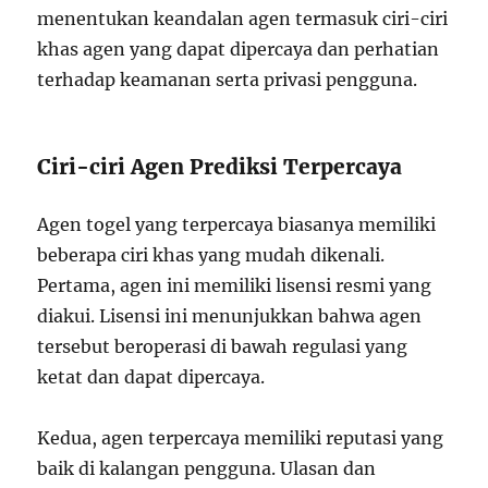
menentukan keandalan agen termasuk ciri-ciri
khas agen yang dapat dipercaya dan perhatian
terhadap keamanan serta privasi pengguna.
Ciri-ciri Agen Prediksi Terpercaya
Agen togel yang terpercaya biasanya memiliki
beberapa ciri khas yang mudah dikenali.
Pertama, agen ini memiliki lisensi resmi yang
diakui. Lisensi ini menunjukkan bahwa agen
tersebut beroperasi di bawah regulasi yang
ketat dan dapat dipercaya.
Kedua, agen terpercaya memiliki reputasi yang
baik di kalangan pengguna. Ulasan dan