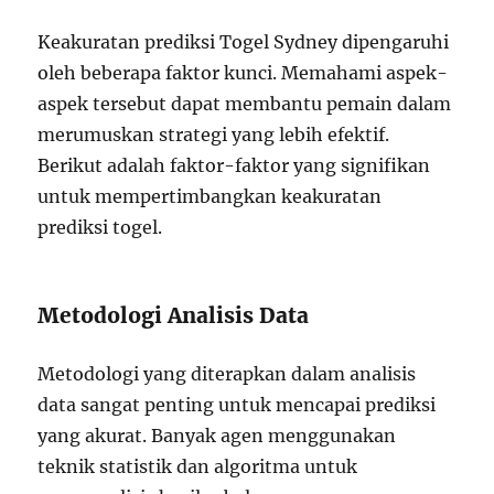
Keakuratan prediksi Togel Sydney dipengaruhi
oleh beberapa faktor kunci. Memahami aspek-
aspek tersebut dapat membantu pemain dalam
merumuskan strategi yang lebih efektif.
Berikut adalah faktor-faktor yang signifikan
untuk mempertimbangkan keakuratan
prediksi togel.
Metodologi Analisis Data
Metodologi yang diterapkan dalam analisis
data sangat penting untuk mencapai prediksi
yang akurat. Banyak agen menggunakan
teknik statistik dan algoritma untuk