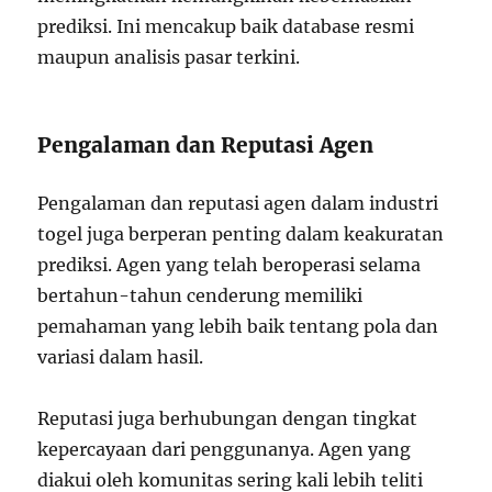
prediksi. Ini mencakup baik database resmi
maupun analisis pasar terkini.
Pengalaman dan Reputasi Agen
Pengalaman dan reputasi agen dalam industri
togel juga berperan penting dalam keakuratan
prediksi. Agen yang telah beroperasi selama
bertahun-tahun cenderung memiliki
pemahaman yang lebih baik tentang pola dan
variasi dalam hasil.
Reputasi juga berhubungan dengan tingkat
kepercayaan dari penggunanya. Agen yang
diakui oleh komunitas sering kali lebih teliti