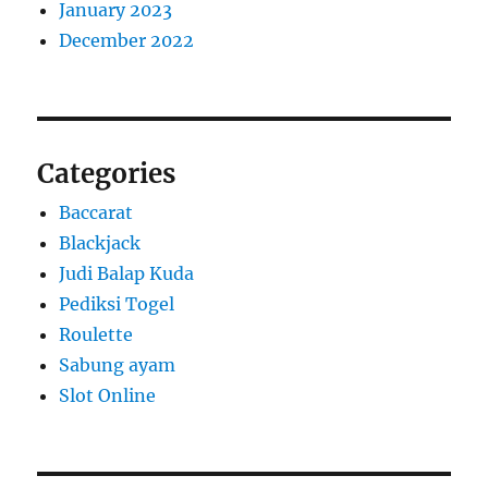
January 2023
December 2022
Categories
Baccarat
Blackjack
Judi Balap Kuda
Pediksi Togel
Roulette
Sabung ayam
Slot Online