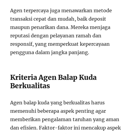
Agen terpercaya juga menawarkan metode
transaksi cepat dan mudah, baik deposit
maupun penarikan dana. Mereka menjaga
reputasi dengan pelayanan ramah dan
responsif, yang memperkuat kepercayaan
pengguna dalam jangka panjang.
Kriteria Agen Balap Kuda
Berkualitas
Agen balap kuda yang berkualitas harus
memenuhi beberapa aspek penting agar
memberikan pengalaman taruhan yang aman
dan efisien. Faktor-faktor ini mencakup aspek