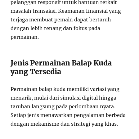
pelanggan responsif untuk bantuan terkait
masalah transaksi. Keamanan finansial yang
terjaga membuat pemain dapat bertaruh
dengan lebih tenang dan fokus pada
permainan.
Jenis Permainan Balap Kuda
yang Tersedia
Permainan balap kuda memiliki variasi yang
menarik, mulai dari simulasi digital hingga
taruhan langsung pada perlombaan nyata.
Setiap jenis menawarkan pengalaman berbeda
dengan mekanisme dan strategi yang khas.