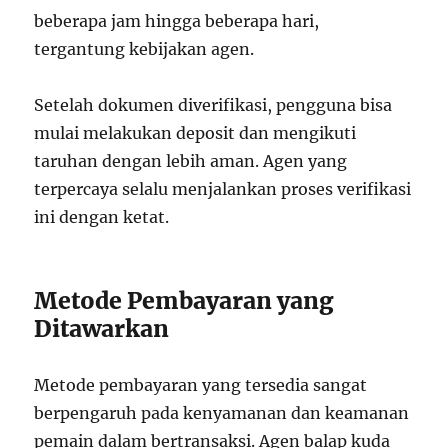
beberapa jam hingga beberapa hari,
tergantung kebijakan agen.
Setelah dokumen diverifikasi, pengguna bisa
mulai melakukan deposit dan mengikuti
taruhan dengan lebih aman. Agen yang
terpercaya selalu menjalankan proses verifikasi
ini dengan ketat.
Metode Pembayaran yang
Ditawarkan
Metode pembayaran yang tersedia sangat
berpengaruh pada kenyamanan dan keamanan
pemain dalam bertransaksi. Agen balap kuda