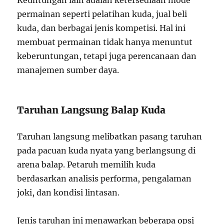
permainan seperti pelatihan kuda, jual beli
kuda, dan berbagai jenis kompetisi. Hal ini
membuat permainan tidak hanya menuntut
keberuntungan, tetapi juga perencanaan dan
manajemen sumber daya.
Taruhan Langsung Balap Kuda
Taruhan langsung melibatkan pasang taruhan
pada pacuan kuda nyata yang berlangsung di
arena balap. Petaruh memilih kuda
berdasarkan analisis performa, pengalaman
joki, dan kondisi lintasan.
Jenis taruhan ini menawarkan beberapa opsi