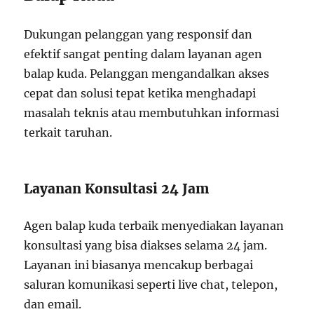
Dukungan pelanggan yang responsif dan
efektif sangat penting dalam layanan agen
balap kuda. Pelanggan mengandalkan akses
cepat dan solusi tepat ketika menghadapi
masalah teknis atau membutuhkan informasi
terkait taruhan.
Layanan Konsultasi 24 Jam
Agen balap kuda terbaik menyediakan layanan
konsultasi yang bisa diakses selama 24 jam.
Layanan ini biasanya mencakup berbagai
saluran komunikasi seperti live chat, telepon,
dan email.