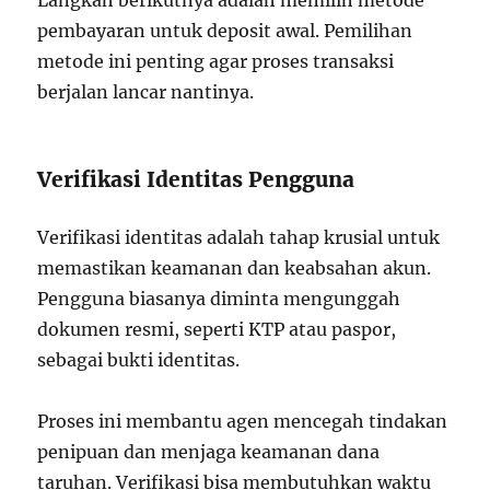
pembayaran untuk deposit awal. Pemilihan
metode ini penting agar proses transaksi
berjalan lancar nantinya.
Verifikasi Identitas Pengguna
Verifikasi identitas adalah tahap krusial untuk
memastikan keamanan dan keabsahan akun.
Pengguna biasanya diminta mengunggah
dokumen resmi, seperti KTP atau paspor,
sebagai bukti identitas.
Proses ini membantu agen mencegah tindakan
penipuan dan menjaga keamanan dana
taruhan. Verifikasi bisa membutuhkan waktu