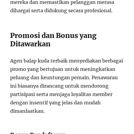
mereka dan memastikan pelanggan merasa
dihargai serta didukung secara profesional.
Promosi dan Bonus yang
Ditawarkan
Agen balap kuda terbaik menyediakan berbagai
promo yang bertujuan untuk meningkatkan
peluang dan keuntungan pemain. Penawaran
ini biasanya dirancang untuk mendorong
partisipasi serta menjaga loyalitas member
dengan insentif yang jelas dan mudah
dimanfaatkan.