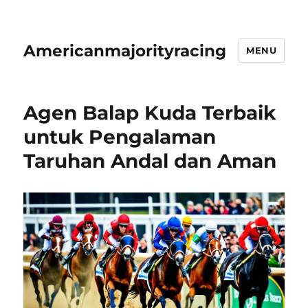
Americanmajorityracing
MENU
Agen Balap Kuda Terbaik
untuk Pengalaman
Taruhan Andal dan Aman