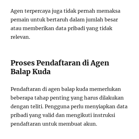
Agen terpercaya juga tidak pernah memaksa
pemain untuk bertaruh dalam jumlah besar
atau memberikan data pribadi yang tidak
relevan.
Proses Pendaftaran di Agen
Balap Kuda
Pendaftaran di agen balap kuda memerlukan
beberapa tahap penting yang harus dilakukan
dengan teliti. Pengguna perlu menyiapkan data
pribadi yang valid dan mengikuti instruksi
pendaftaran untuk membuat akun.