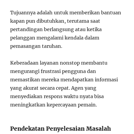
Tujuannya adalah untuk memberikan bantuan
kapan pun dibutuhkan, terutama saat
pertandingan berlangsung atau ketika
pelanggan mengalami kendala dalam
pemasangan taruhan.
Keberadaan layanan nonstop membantu
mengurangi frustrasi pengguna dan
memastikan mereka mendapatkan informasi
yang akurat secara cepat. Agen yang
menyediakan respons waktu nyata bisa
meningkatkan kepercayaan pemain.
Pendekatan Penyelesaian Masalah