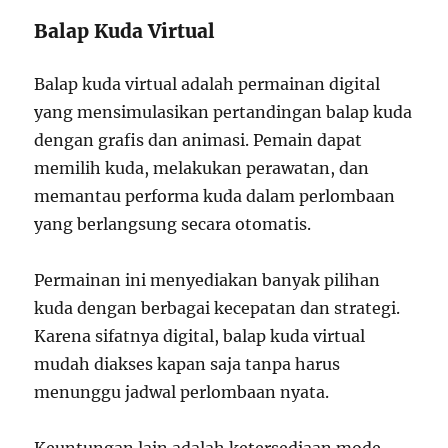
Balap Kuda Virtual
Balap kuda virtual adalah permainan digital
yang mensimulasikan pertandingan balap kuda
dengan grafis dan animasi. Pemain dapat
memilih kuda, melakukan perawatan, dan
memantau performa kuda dalam perlombaan
yang berlangsung secara otomatis.
Permainan ini menyediakan banyak pilihan
kuda dengan berbagai kecepatan dan strategi.
Karena sifatnya digital, balap kuda virtual
mudah diakses kapan saja tanpa harus
menunggu jadwal perlombaan nyata.
Keuntungan lain adalah ketersediaan mode