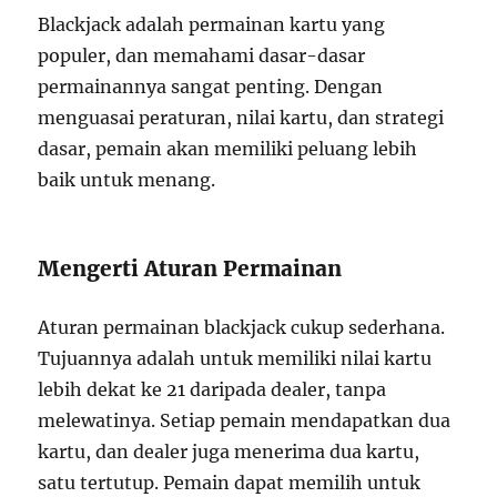
Blackjack adalah permainan kartu yang
populer, dan memahami dasar-dasar
permainannya sangat penting. Dengan
menguasai peraturan, nilai kartu, dan strategi
dasar, pemain akan memiliki peluang lebih
baik untuk menang.
Mengerti Aturan Permainan
Aturan permainan blackjack cukup sederhana.
Tujuannya adalah untuk memiliki nilai kartu
lebih dekat ke 21 daripada dealer, tanpa
melewatinya. Setiap pemain mendapatkan dua
kartu, dan dealer juga menerima dua kartu,
satu tertutup. Pemain dapat memilih untuk