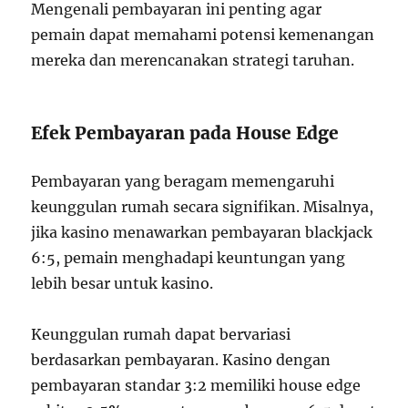
Mengenali pembayaran ini penting agar
pemain dapat memahami potensi kemenangan
mereka dan merencanakan strategi taruhan.
Efek Pembayaran pada House Edge
Pembayaran yang beragam memengaruhi
keunggulan rumah secara signifikan. Misalnya,
jika kasino menawarkan pembayaran blackjack
6:5, pemain menghadapi keuntungan yang
lebih besar untuk kasino.
Keunggulan rumah dapat bervariasi
berdasarkan pembayaran. Kasino dengan
pembayaran standar 3:2 memiliki house edge