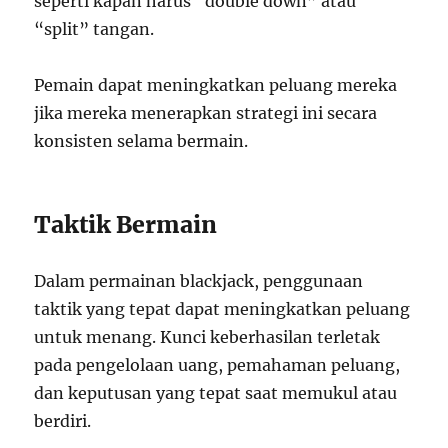
seperti kapan harus “double down” atau
“split” tangan.
Pemain dapat meningkatkan peluang mereka
jika mereka menerapkan strategi ini secara
konsisten selama bermain.
Taktik Bermain
Dalam permainan blackjack, penggunaan
taktik yang tepat dapat meningkatkan peluang
untuk menang. Kunci keberhasilan terletak
pada pengelolaan uang, pemahaman peluang,
dan keputusan yang tepat saat memukul atau
berdiri.