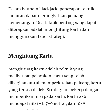
Dalam bermain blackjack, penerapan teknik
lanjutan dapat meningkatkan peluang
kemenangan. Dua teknik penting yang dapat
diterapkan adalah menghitung kartu dan
menggunakan tabel strategi.
Menghitung Kartu
Menghitung kartu adalah teknik yang
melibatkan pelacakan kartu yang telah
dibagikan untuk memperkirakan peluang kartu
yang tersisa di dek. Strategi ini bekerja dengan
memberikan nilai pada kartu. Kartu 2-6
mendapat nilai +1, 7-9 netral, dan 10-A