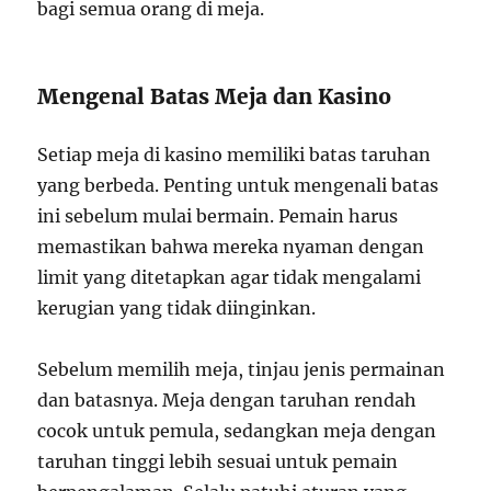
bagi semua orang di meja.
Mengenal Batas Meja dan Kasino
Setiap meja di kasino memiliki batas taruhan
yang berbeda. Penting untuk mengenali batas
ini sebelum mulai bermain. Pemain harus
memastikan bahwa mereka nyaman dengan
limit yang ditetapkan agar tidak mengalami
kerugian yang tidak diinginkan.
Sebelum memilih meja, tinjau jenis permainan
dan batasnya. Meja dengan taruhan rendah
cocok untuk pemula, sedangkan meja dengan
taruhan tinggi lebih sesuai untuk pemain