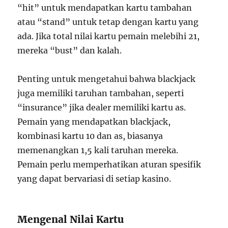
“hit” untuk mendapatkan kartu tambahan
atau “stand” untuk tetap dengan kartu yang
ada. Jika total nilai kartu pemain melebihi 21,
mereka “bust” dan kalah.
Penting untuk mengetahui bahwa blackjack
juga memiliki taruhan tambahan, seperti
“insurance” jika dealer memiliki kartu as.
Pemain yang mendapatkan blackjack,
kombinasi kartu 10 dan as, biasanya
memenangkan 1,5 kali taruhan mereka.
Pemain perlu memperhatikan aturan spesifik
yang dapat bervariasi di setiap kasino.
Mengenal Nilai Kartu