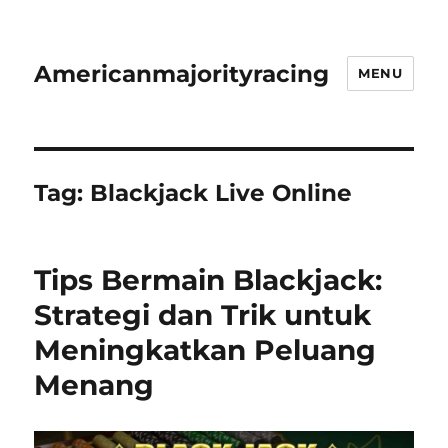
Americanmajorityracing
MENU
Tag:
Blackjack Live Online
Tips Bermain Blackjack:
Strategi dan Trik untuk
Meningkatkan Peluang
Menang