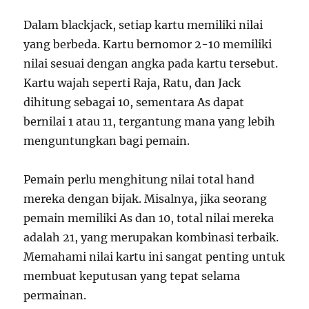
Dalam blackjack, setiap kartu memiliki nilai
yang berbeda. Kartu bernomor 2-10 memiliki
nilai sesuai dengan angka pada kartu tersebut.
Kartu wajah seperti Raja, Ratu, dan Jack
dihitung sebagai 10, sementara As dapat
bernilai 1 atau 11, tergantung mana yang lebih
menguntungkan bagi pemain.
Pemain perlu menghitung nilai total hand
mereka dengan bijak. Misalnya, jika seorang
pemain memiliki As dan 10, total nilai mereka
adalah 21, yang merupakan kombinasi terbaik.
Memahami nilai kartu ini sangat penting untuk
membuat keputusan yang tepat selama
permainan.