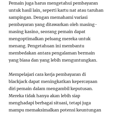
Pemain juga harus mengetahui pembayaran
untuk hasil lain, seperti kartu nat atau taruhan
sampingan. Dengan memahami variasi
pembayaran yang ditawarkan oleh masing-
masing kasino, seorang pemain dapat
mengoptimalkan peluang mereka untuk
menang. Pengetahuan ini membantu
membedakan antara pengalaman bermain
yang biasa dan yang lebih menguntungkan.
Mempelajari cara kerja pembayaran di
blackjack dapat meningkatkan kepercayaan
diri pemain dalam mengambil keputusan.
Mereka tidak hanya akan lebih siap
menghadapi berbagai situasi, tetapi juga
mampu memaksimalkan potensi keuntungan