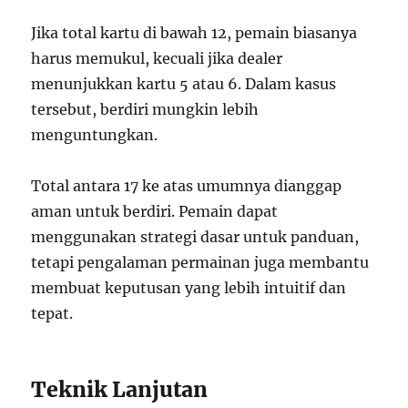
Jika total kartu di bawah 12, pemain biasanya
harus memukul, kecuali jika dealer
menunjukkan kartu 5 atau 6. Dalam kasus
tersebut, berdiri mungkin lebih
menguntungkan.
Total antara 17 ke atas umumnya dianggap
aman untuk berdiri. Pemain dapat
menggunakan strategi dasar untuk panduan,
tetapi pengalaman permainan juga membantu
membuat keputusan yang lebih intuitif dan
tepat.
Teknik Lanjutan