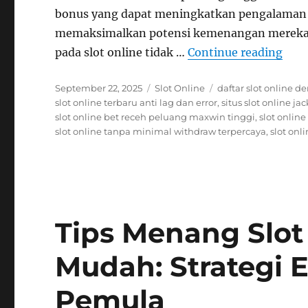
bonus yang dapat meningkatkan pengalaman b
memaksimalkan potensi kemenangan mereka me
“Slo
pada slot online tidak …
Continue reading
Posted
Categories
Tags
September 22, 2025
Slot Online
daftar slot online 
on
slot online terbaru anti lag dan error
,
situs slot online ja
slot online bet receh peluang maxwin tinggi
,
slot online
slot online tanpa minimal withdraw terpercaya
,
slot onl
Tips Menang Slot
Mudah: Strategi 
Pemula