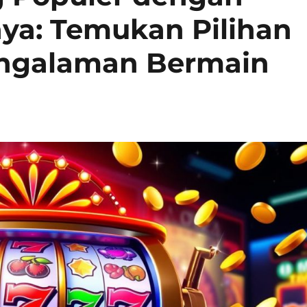
aya: Temukan Pilihan
engalaman Bermain