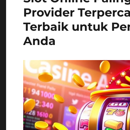
Provider Terperc
Terbaik untuk P
Anda