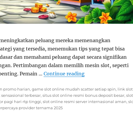
tuk meningkatkan peluang mereka memenangkan
ategi yang tersedia, menemukan tips yang tepat bisa
dasar dan memahami peluang dapat secara signifikan
n. Pertimbangan dalam memilih mesin slot, seperti
“Tips Menang Slot O
t penting. Pemain …
Continue reading
an promo harian
,
game slot online mudah scatter setiap spin
,
link slot
t sensasional terbesar
,
situs slot online resmi bonus deposit besar
,
slo
or pagi hari rtp tinggi
,
slot online resmi server internasional aman
,
sl
terpercaya provider ternama 2025