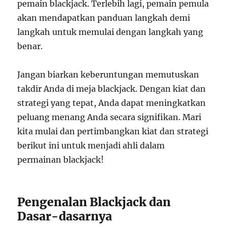
pemain blackjack. Terlebih lagi, pemain pemula
akan mendapatkan panduan langkah demi
langkah untuk memulai dengan langkah yang
benar.
Jangan biarkan keberuntungan memutuskan
takdir Anda di meja blackjack. Dengan kiat dan
strategi yang tepat, Anda dapat meningkatkan
peluang menang Anda secara signifikan. Mari
kita mulai dan pertimbangkan kiat dan strategi
berikut ini untuk menjadi ahli dalam
permainan blackjack!
Pengenalan Blackjack dan
Dasar-dasarnya