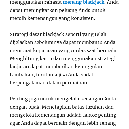
menggunakan
rahasia
menang blackjack
, Anda
dapat meningkatkan peluang Anda untuk
meraih kemenangan yang konsisten.
Strategi dasar blackjack seperti yang telah
dijelaskan sebelumnya dapat membantu Anda
membuat keputusan yang cerdas saat bermain.
Menghitung kartu dan menggunakan strategi
lanjutan dapat memberikan keunggulan
tambahan, terutama jika Anda sudah
berpengalaman dalam permainan.
Penting juga untuk mengelola keuangan Anda
dengan bijak. Menetapkan batas taruhan dan
mengelola kemenangan adalah faktor penting
agar Anda dapat bermain dengan lebih tenang