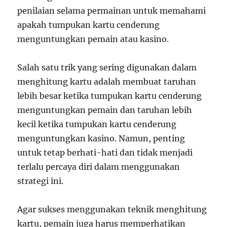
penilaian selama permainan untuk memahami
apakah tumpukan kartu cenderung
menguntungkan pemain atau kasino.
Salah satu trik yang sering digunakan dalam
menghitung kartu adalah membuat taruhan
lebih besar ketika tumpukan kartu cenderung
menguntungkan pemain dan taruhan lebih
kecil ketika tumpukan kartu cenderung
menguntungkan kasino. Namun, penting
untuk tetap berhati-hati dan tidak menjadi
terlalu percaya diri dalam menggunakan
strategi ini.
Agar sukses menggunakan teknik menghitung
kartu, pemain juga harus memperhatikan