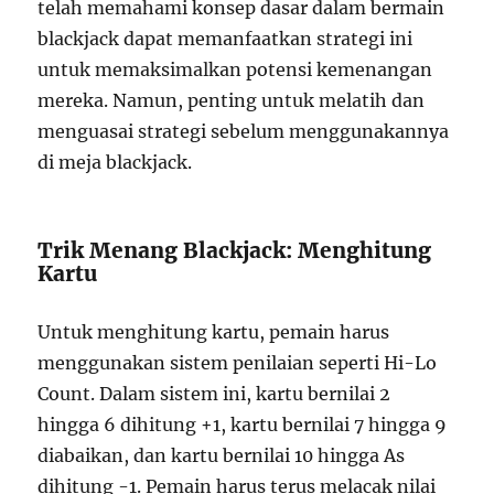
telah memahami konsep dasar dalam bermain
blackjack dapat memanfaatkan strategi ini
untuk memaksimalkan potensi kemenangan
mereka. Namun, penting untuk melatih dan
menguasai strategi sebelum menggunakannya
di meja blackjack.
Trik Menang Blackjack: Menghitung
Kartu
Untuk menghitung kartu, pemain harus
menggunakan sistem penilaian seperti Hi-Lo
Count. Dalam sistem ini, kartu bernilai 2
hingga 6 dihitung +1, kartu bernilai 7 hingga 9
diabaikan, dan kartu bernilai 10 hingga As
dihitung -1. Pemain harus terus melacak nilai