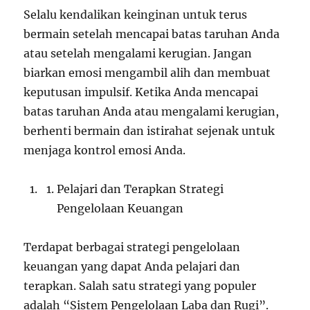
Selalu kendalikan keinginan untuk terus
bermain setelah mencapai batas taruhan Anda
atau setelah mengalami kerugian. Jangan
biarkan emosi mengambil alih dan membuat
keputusan impulsif. Ketika Anda mencapai
batas taruhan Anda atau mengalami kerugian,
berhenti bermain dan istirahat sejenak untuk
menjaga kontrol emosi Anda.
Pelajari dan Terapkan Strategi
Pengelolaan Keuangan
Terdapat berbagai strategi pengelolaan
keuangan yang dapat Anda pelajari dan
terapkan. Salah satu strategi yang populer
adalah “Sistem Pengelolaan Laba dan Rugi”.