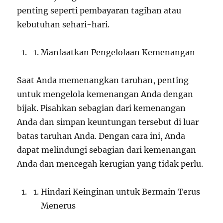
penting seperti pembayaran tagihan atau
kebutuhan sehari-hari.
Manfaatkan Pengelolaan Kemenangan
Saat Anda memenangkan taruhan, penting
untuk mengelola kemenangan Anda dengan
bijak. Pisahkan sebagian dari kemenangan
Anda dan simpan keuntungan tersebut di luar
batas taruhan Anda. Dengan cara ini, Anda
dapat melindungi sebagian dari kemenangan
Anda dan mencegah kerugian yang tidak perlu.
Hindari Keinginan untuk Bermain Terus
Menerus