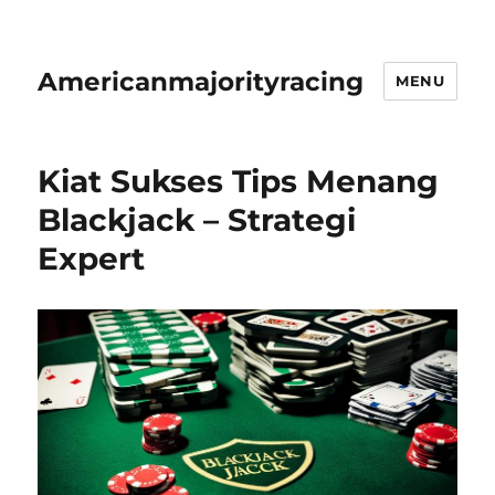
Americanmajorityracing
MENU
Kiat Sukses Tips Menang
Blackjack – Strategi
Expert