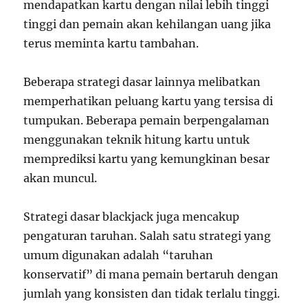
mendapatkan kartu dengan nilai lebih tinggi
tinggi dan pemain akan kehilangan uang jika
terus meminta kartu tambahan.
Beberapa strategi dasar lainnya melibatkan
memperhatikan peluang kartu yang tersisa di
tumpukan. Beberapa pemain berpengalaman
menggunakan teknik hitung kartu untuk
memprediksi kartu yang kemungkinan besar
akan muncul.
Strategi dasar blackjack juga mencakup
pengaturan taruhan. Salah satu strategi yang
umum digunakan adalah “taruhan
konservatif” di mana pemain bertaruh dengan
jumlah yang konsisten dan tidak terlalu tinggi.