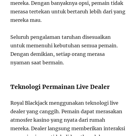
mereka. Dengan banyaknya opsi, pemain tidak
merasa tertekan untuk bertaruh lebih dari yang
mereka mau.
Seluruh pengalaman taruhan disesuaikan
untuk memenuhi kebutuhan semua pemain.
Dengan demikian, setiap orang merasa
nyaman saat bermain.
Teknologi Permainan Live Dealer
Royal Blackjack menggunakan teknologi live
dealer yang canggih. Pemain dapat merasakan
atmosfer kasino yang nyata dari rumah
mereka. Dealer langsung memberikan interaksi