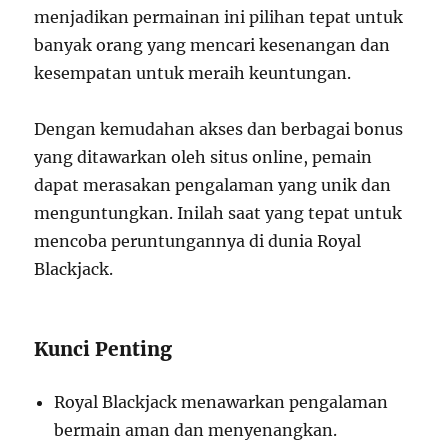
menjadikan permainan ini pilihan tepat untuk
banyak orang yang mencari kesenangan dan
kesempatan untuk meraih keuntungan.
Dengan kemudahan akses dan berbagai bonus
yang ditawarkan oleh situs online, pemain
dapat merasakan pengalaman yang unik dan
menguntungkan. Inilah saat yang tepat untuk
mencoba peruntungannya di dunia Royal
Blackjack.
Kunci Penting
Royal Blackjack menawarkan pengalaman
bermain aman dan menyenangkan.