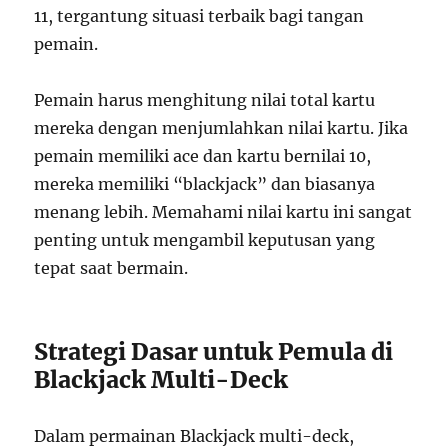
11, tergantung situasi terbaik bagi tangan
pemain.
Pemain harus menghitung nilai total kartu
mereka dengan menjumlahkan nilai kartu. Jika
pemain memiliki ace dan kartu bernilai 10,
mereka memiliki “blackjack” dan biasanya
menang lebih. Memahami nilai kartu ini sangat
penting untuk mengambil keputusan yang
tepat saat bermain.
Strategi Dasar untuk Pemula di
Blackjack Multi-Deck
Dalam permainan Blackjack multi-deck,