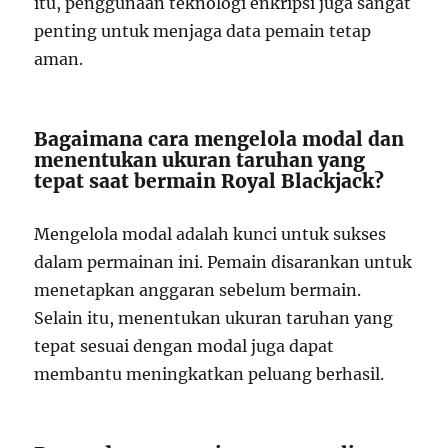
itu, penggunaan teknologi enkripsi juga sangat
penting untuk menjaga data pemain tetap
aman.
Bagaimana cara mengelola modal dan
menentukan ukuran taruhan yang
tepat saat bermain Royal Blackjack?
Mengelola modal adalah kunci untuk sukses
dalam permainan ini. Pemain disarankan untuk
menetapkan anggaran sebelum bermain.
Selain itu, menentukan ukuran taruhan yang
tepat sesuai dengan modal juga dapat
membantu meningkatkan peluang berhasil.