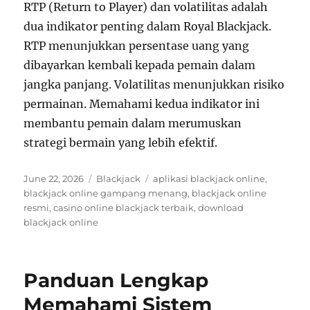
RTP (Return to Player) dan volatilitas adalah
dua indikator penting dalam Royal Blackjack.
RTP menunjukkan persentase uang yang
dibayarkan kembali kepada pemain dalam
jangka panjang. Volatilitas menunjukkan risiko
permainan. Memahami kedua indikator ini
membantu pemain dalam merumuskan
strategi bermain yang lebih efektif.
P
C
T
June 22, 2026
Blackjack
aplikasi blackjack online
,
o
a
a
blackjack online gampang menang
,
blackjack online
s
t
g
resmi
,
casino online blackjack terbaik
,
download
t
e
s
blackjack online
e
g
d
o
o
r
Panduan Lengkap
n
i
e
Memahami Sistem
s