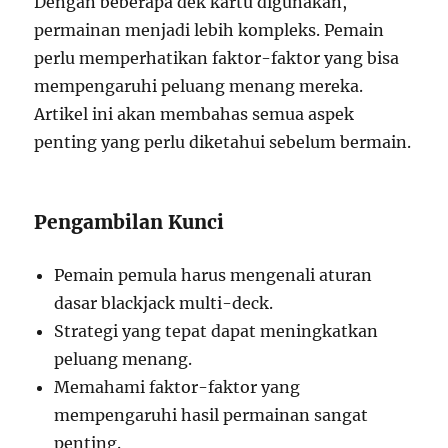
Dengan beberapa dek kartu digunakan,
permainan menjadi lebih kompleks. Pemain
perlu memperhatikan faktor-faktor yang bisa
mempengaruhi peluang menang mereka.
Artikel ini akan membahas semua aspek
penting yang perlu diketahui sebelum bermain.
Pengambilan Kunci
Pemain pemula harus mengenali aturan
dasar blackjack multi-deck.
Strategi yang tepat dapat meningkatkan
peluang menang.
Memahami faktor-faktor yang
mempengaruhi hasil permainan sangat
penting.