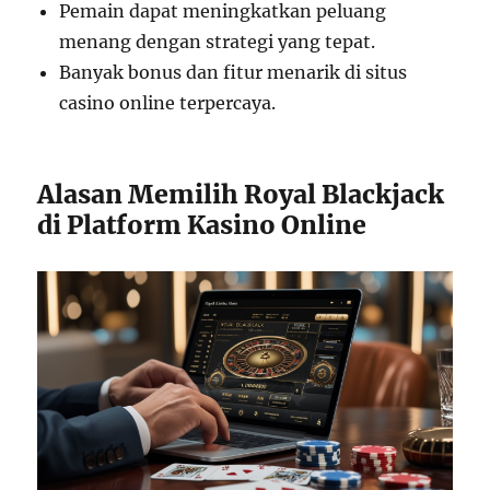
Pemain dapat meningkatkan peluang
menang dengan strategi yang tepat.
Banyak bonus dan fitur menarik di situs
casino online terpercaya.
Alasan Memilih Royal Blackjack
di Platform Kasino Online