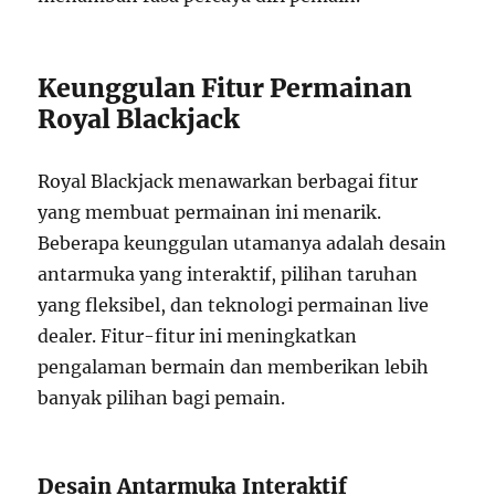
Keunggulan Fitur Permainan
Royal Blackjack
Royal Blackjack menawarkan berbagai fitur
yang membuat permainan ini menarik.
Beberapa keunggulan utamanya adalah desain
antarmuka yang interaktif, pilihan taruhan
yang fleksibel, dan teknologi permainan live
dealer. Fitur-fitur ini meningkatkan
pengalaman bermain dan memberikan lebih
banyak pilihan bagi pemain.
Desain Antarmuka Interaktif