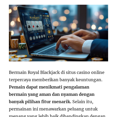
Bermain Royal Blackjack di situs casino online
terpercaya memberikan banyak keuntungan.
Pemain dapat menikmati pengalaman
bermain yang aman dan nyaman dengan
banyak pilihan fitur menarik.
Selain itu,
permainan ini menawarkan peluang untuk
menang yang lebih baik dibandingkan dengan