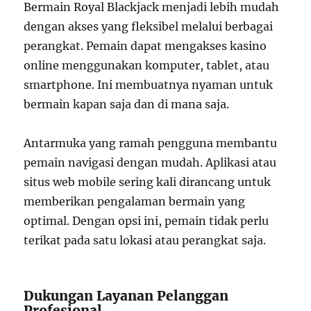
Bermain Royal Blackjack menjadi lebih mudah
dengan akses yang fleksibel melalui berbagai
perangkat. Pemain dapat mengakses kasino
online menggunakan komputer, tablet, atau
smartphone. Ini membuatnya nyaman untuk
bermain kapan saja dan di mana saja.
Antarmuka yang ramah pengguna membantu
pemain navigasi dengan mudah. Aplikasi atau
situs web mobile sering kali dirancang untuk
memberikan pengalaman bermain yang
optimal. Dengan opsi ini, pemain tidak perlu
terikat pada satu lokasi atau perangkat saja.
Dukungan Layanan Pelanggan
Profesional