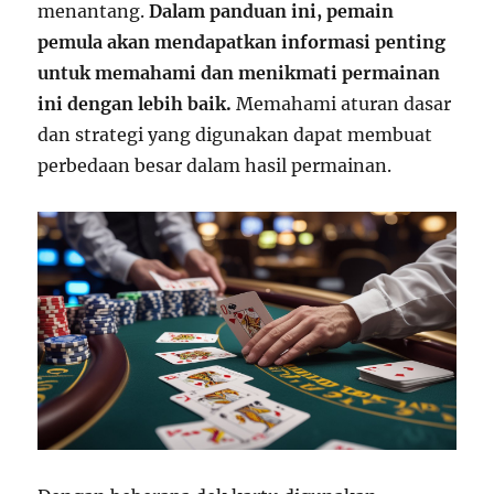
menantang.
Dalam panduan ini, pemain
pemula akan mendapatkan informasi penting
untuk memahami dan menikmati permainan
ini dengan lebih baik.
Memahami aturan dasar
dan strategi yang digunakan dapat membuat
perbedaan besar dalam hasil permainan.