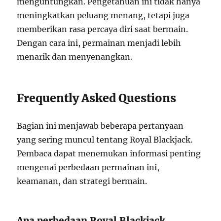
menguntungkan. Pengetahuan ini tidak hanya
meningkatkan peluang menang, tetapi juga
memberikan rasa percaya diri saat bermain.
Dengan cara ini, permainan menjadi lebih
menarik dan menyenangkan.
Frequently Asked Questions
Bagian ini menjawab beberapa pertanyaan
yang sering muncul tentang Royal Blackjack.
Pembaca dapat menemukan informasi penting
mengenai perbedaan permainan ini,
keamanan, dan strategi bermain.
Apa perbedaan Royal Blackjack