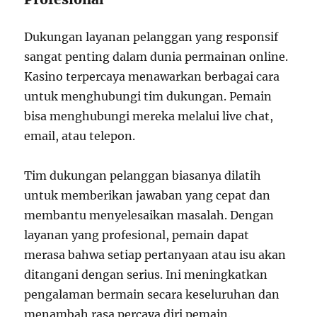
Dukungan layanan pelanggan yang responsif
sangat penting dalam dunia permainan online.
Kasino terpercaya menawarkan berbagai cara
untuk menghubungi tim dukungan. Pemain
bisa menghubungi mereka melalui live chat,
email, atau telepon.
Tim dukungan pelanggan biasanya dilatih
untuk memberikan jawaban yang cepat dan
membantu menyelesaikan masalah. Dengan
layanan yang profesional, pemain dapat
merasa bahwa setiap pertanyaan atau isu akan
ditangani dengan serius. Ini meningkatkan
pengalaman bermain secara keseluruhan dan
menambah rasa percaya diri pemain.