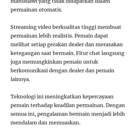
manusiawi yang tidak didapatkan dalam
permainan otomatis.
Streaming video berkualitas tinggi membuat
permainan lebih realistis. Pemain dapat
melihat setiap gerakan dealer dan merasakan
ketegangan saat bermain. Fitur chat langsung
juga memungkinkan pemain untuk
berkomunikasi dengan dealer dan pemain
lainnya.
Teknologi ini meningkatkan kepercayaan
pemain terhadap keadilan permainan. Dengan
semua ini, pengalaman bermain menjadi lebih
mendalam dan memuaskan.