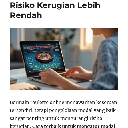
Risiko Kerugian Lebih
Rendah
Bermain roulette online menawarkan keseruan
tersendiri, tetapi pengelolaan modal yang baik
sangat penting untuk mengurangi risiko
kerugian.
Cara terbaik untuk mengatur modal