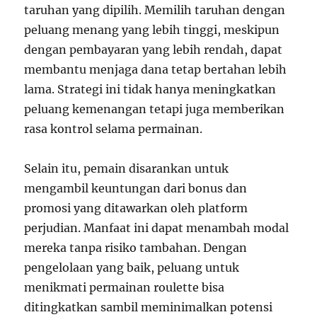
taruhan yang dipilih. Memilih taruhan dengan
peluang menang yang lebih tinggi, meskipun
dengan pembayaran yang lebih rendah, dapat
membantu menjaga dana tetap bertahan lebih
lama. Strategi ini tidak hanya meningkatkan
peluang kemenangan tetapi juga memberikan
rasa kontrol selama permainan.
Selain itu, pemain disarankan untuk
mengambil keuntungan dari bonus dan
promosi yang ditawarkan oleh platform
perjudian. Manfaat ini dapat menambah modal
mereka tanpa risiko tambahan. Dengan
pengelolaan yang baik, peluang untuk
menikmati permainan roulette bisa
ditingkatkan sambil meminimalkan potensi