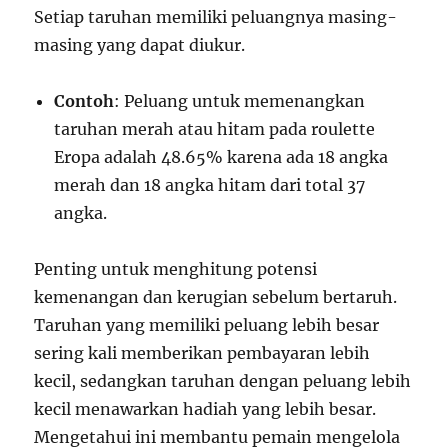
Setiap taruhan memiliki peluangnya masing-
masing yang dapat diukur.
Contoh
: Peluang untuk memenangkan
taruhan merah atau hitam pada roulette
Eropa adalah 48.65% karena ada 18 angka
merah dan 18 angka hitam dari total 37
angka.
Penting untuk menghitung potensi
kemenangan dan kerugian sebelum bertaruh.
Taruhan yang memiliki peluang lebih besar
sering kali memberikan pembayaran lebih
kecil, sedangkan taruhan dengan peluang lebih
kecil menawarkan hadiah yang lebih besar.
Mengetahui ini membantu pemain mengelola