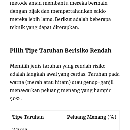
metode aman membantu mereka bermain
dengan bijak dan mempertahankan saldo
mereka lebih lama. Berikut adalah beberapa
teknik yang dapat diterapkan.
Pilih Tipe Taruhan Berisiko Rendah
Memilih jenis taruhan yang rendah risiko
adalah langkah awal yang cerdas. Taruhan pada
warna (merah atau hitam) atau genap-ganjil
menawarkan peluang menang yang hampir
50%.
Tipe Taruhan
Peluang Menang (%)
Warna