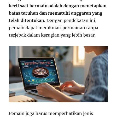
kecil saat bermain adalah dengan menetapkan
batas taruhan dan mematuhi anggaran yang
telah ditentukan.
Dengan pendekatan ini,
pemain dapat menikmati permainan tanpa
terjebak dalam kerugian yang lebih besar.
Pemain juga harus memperhatikan jenis