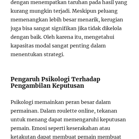
dengan menempatkan taruhan pada hasil yang
kurang mungkin terjadi. Meskipun peluang
memenangkan lebih besar menarik, kerugian
juga bisa sangat signifikan jika tidak dikelola
dengan baik. Oleh karena itu, mengetahui
kapasitas modal sangat penting dalam
menentukan strategi.
Pengaruh Psikologi Terhadap
Pengambilan Keputusan
Psikologi memainkan peran besar dalam
permainan. Dalam roulette online, tekanan
untuk menang dapat memengaruhi keputusan
pemain. Emosi seperti keserakahan atau
ketakutan dapat membuat pemain membuat