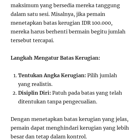
maksimum yang bersedia mereka tanggung
dalam satu sesi. Misalnya, jika pemain
menetapkan batas kerugian IDR 100.000,
mereka harus berhenti bermain begitu jumlah
tersebut tercapai.
Langkah Mengatur Batas Kerugian:
Tentukan Angka Kerugian:
Pilih jumlah
yang realistis.
Disiplin Diri:
Patuh pada batas yang telah
ditentukan tanpa pengecualian.
Dengan menetapkan batas kerugian yang jelas,
pemain dapat menghindari kerugian yang lebih
besar dan tetap dalam kontrol.