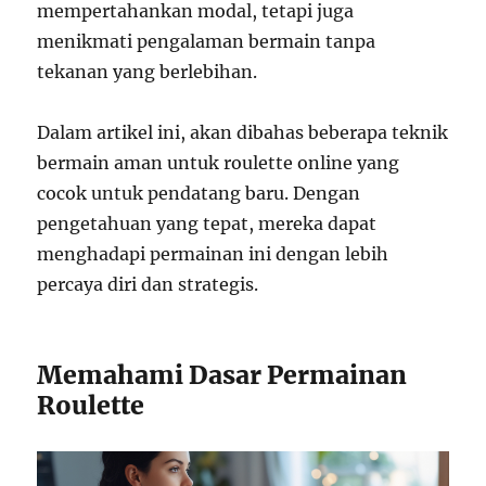
mempertahankan modal, tetapi juga
menikmati pengalaman bermain tanpa
tekanan yang berlebihan.
Dalam artikel ini, akan dibahas beberapa teknik
bermain aman untuk roulette online yang
cocok untuk pendatang baru. Dengan
pengetahuan yang tepat, mereka dapat
menghadapi permainan ini dengan lebih
percaya diri dan strategis.
Memahami Dasar Permainan
Roulette