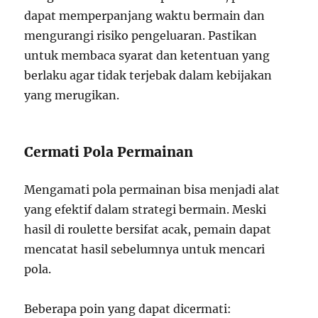
dapat memperpanjang waktu bermain dan
mengurangi risiko pengeluaran. Pastikan
untuk membaca syarat dan ketentuan yang
berlaku agar tidak terjebak dalam kebijakan
yang merugikan.
Cermati Pola Permainan
Mengamati pola permainan bisa menjadi alat
yang efektif dalam strategi bermain. Meski
hasil di roulette bersifat acak, pemain dapat
mencatat hasil sebelumnya untuk mencari
pola.
Beberapa poin yang dapat dicermati: