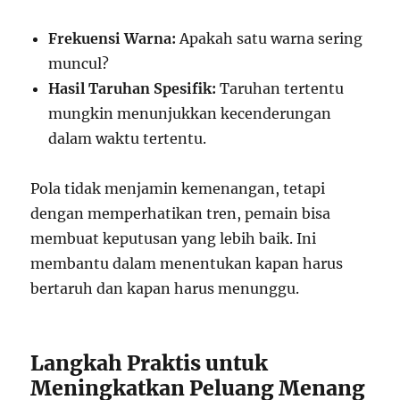
Frekuensi Warna:
Apakah satu warna sering
muncul?
Hasil Taruhan Spesifik:
Taruhan tertentu
mungkin menunjukkan kecenderungan
dalam waktu tertentu.
Pola tidak menjamin kemenangan, tetapi
dengan memperhatikan tren, pemain bisa
membuat keputusan yang lebih baik. Ini
membantu dalam menentukan kapan harus
bertaruh dan kapan harus menunggu.
Langkah Praktis untuk
Meningkatkan Peluang Menang