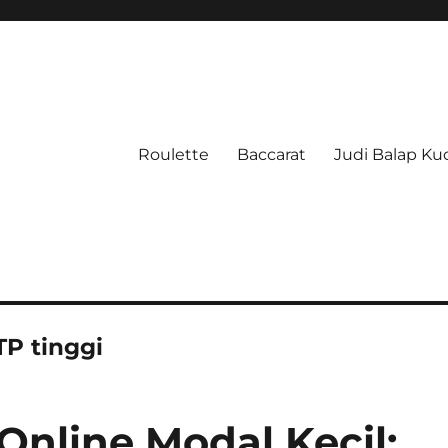
Roulette
Baccarat
Judi Balap Ku
TP tinggi
 Online Modal Kecil: