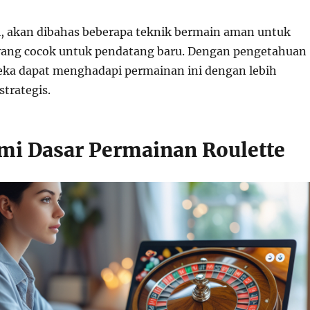
ni, akan dibahas beberapa teknik bermain aman untuk
 yang cocok untuk pendatang baru. Dengan pengetahuan
eka dapat menghadapi permainan ini dengan lebih
strategis.
i Dasar Permainan Roulette