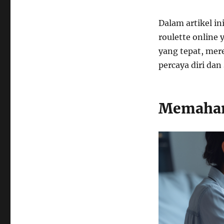
Dalam artikel i
roulette online
yang tepat, mer
percaya diri dan 
Memaham