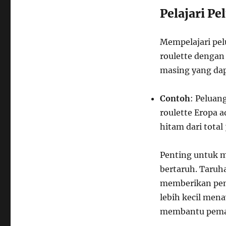
Pelajari Pe
Mempelajari pel
roulette dengan
masing yang dap
Contoh
: Pelua
roulette Eropa 
hitam dari total
Penting untuk 
bertaruh. Taruha
memberikan pem
lebih kecil men
membantu pemai