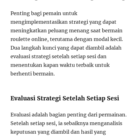
Penting bagi pemain untuk
mengimplementasikan strategi yang dapat
meningkatkan peluang menang saat bermain
roulette online, terutama dengan modal kecil.
Dua langkah kunci yang dapat diambil adalah
evaluasi strategi setelah setiap sesi dan
menentukan kapan waktu terbaik untuk
berhenti bermain.
Evaluasi Strategi Setelah Setiap Sesi
Evaluasi adalah bagian penting dari permainan.
Setelah setiap sesi, ia sebaiknya menganalisis
keputusan yang diambil dan hasil yang