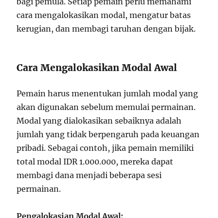
bagi pemula. Setiap pemain perlu memahami
cara mengalokasikan modal, mengatur batas
kerugian, dan membagi taruhan dengan bijak.
Cara Mengalokasikan Modal Awal
Pemain harus menentukan jumlah modal yang
akan digunakan sebelum memulai permainan.
Modal yang dialokasikan sebaiknya adalah
jumlah yang tidak berpengaruh pada keuangan
pribadi. Sebagai contoh, jika pemain memiliki
total modal IDR 1.000.000, mereka dapat
membagi dana menjadi beberapa sesi
permainan.
Pengalokasian Modal Awal: