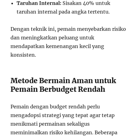
Taruhan Internal:
Sisakan 40% untuk
taruhan internal pada angka tertentu.
Dengan teknik ini, pemain menyebarkan risiko
dan meningkatkan peluang untuk
mendapatkan kemenangan kecil yang
konsisten.
Metode Bermain Aman untuk
Pemain Berbudget Rendah
Pemain dengan budget rendah perlu
mengadopsi strategi yang tepat agar tetap
menikmati permainan sekaligus
meminimalkan risiko kehilangan. Beberapa