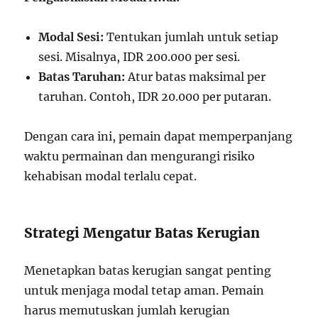
Modal Sesi:
Tentukan jumlah untuk setiap
sesi. Misalnya, IDR 200.000 per sesi.
Batas Taruhan:
Atur batas maksimal per
taruhan. Contoh, IDR 20.000 per putaran.
Dengan cara ini, pemain dapat memperpanjang
waktu permainan dan mengurangi risiko
kehabisan modal terlalu cepat.
Strategi Mengatur Batas Kerugian
Menetapkan batas kerugian sangat penting
untuk menjaga modal tetap aman. Pemain
harus memutuskan jumlah kerugian