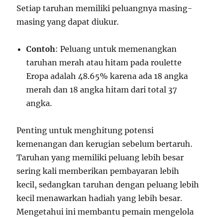
Setiap taruhan memiliki peluangnya masing-
masing yang dapat diukur.
Contoh
: Peluang untuk memenangkan
taruhan merah atau hitam pada roulette
Eropa adalah 48.65% karena ada 18 angka
merah dan 18 angka hitam dari total 37
angka.
Penting untuk menghitung potensi
kemenangan dan kerugian sebelum bertaruh.
Taruhan yang memiliki peluang lebih besar
sering kali memberikan pembayaran lebih
kecil, sedangkan taruhan dengan peluang lebih
kecil menawarkan hadiah yang lebih besar.
Mengetahui ini membantu pemain mengelola