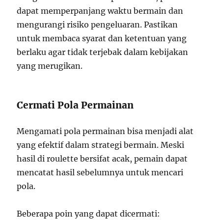
dapat memperpanjang waktu bermain dan
mengurangi risiko pengeluaran. Pastikan
untuk membaca syarat dan ketentuan yang
berlaku agar tidak terjebak dalam kebijakan
yang merugikan.
Cermati Pola Permainan
Mengamati pola permainan bisa menjadi alat
yang efektif dalam strategi bermain. Meski
hasil di roulette bersifat acak, pemain dapat
mencatat hasil sebelumnya untuk mencari
pola.
Beberapa poin yang dapat dicermati: