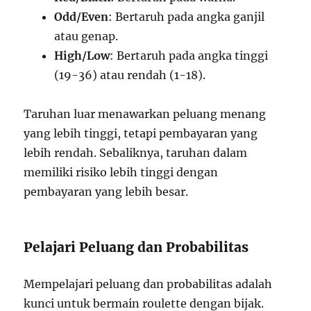
Odd/Even
: Bertaruh pada angka ganjil
atau genap.
High/Low
: Bertaruh pada angka tinggi
(19-36) atau rendah (1-18).
Taruhan luar menawarkan peluang menang
yang lebih tinggi, tetapi pembayaran yang
lebih rendah. Sebaliknya, taruhan dalam
memiliki risiko lebih tinggi dengan
pembayaran yang lebih besar.
Pelajari Peluang dan Probabilitas
Mempelajari peluang dan probabilitas adalah
kunci untuk bermain roulette dengan bijak.