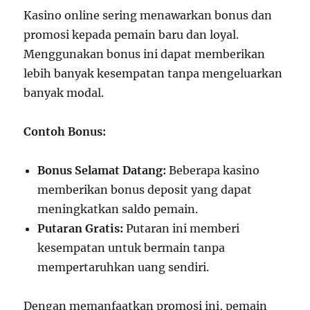
Kasino online sering menawarkan bonus dan
promosi kepada pemain baru dan loyal.
Menggunakan bonus ini dapat memberikan
lebih banyak kesempatan tanpa mengeluarkan
banyak modal.
Contoh Bonus:
Bonus Selamat Datang:
Beberapa kasino
memberikan bonus deposit yang dapat
meningkatkan saldo pemain.
Putaran Gratis:
Putaran ini memberi
kesempatan untuk bermain tanpa
mempertaruhkan uang sendiri.
Dengan memanfaatkan promosi ini, pemain