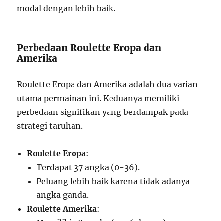
modal dengan lebih baik.
Perbedaan Roulette Eropa dan
Amerika
Roulette Eropa dan Amerika adalah dua varian
utama permainan ini. Keduanya memiliki
perbedaan signifikan yang berdampak pada
strategi taruhan.
Roulette Eropa
:
Terdapat 37 angka (0-36).
Peluang lebih baik karena tidak adanya
angka ganda.
Roulette Amerika
: