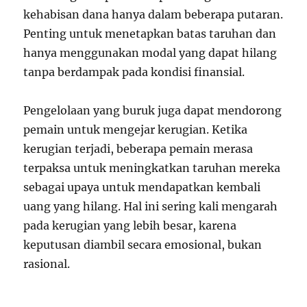
kehabisan dana hanya dalam beberapa putaran.
Penting untuk menetapkan batas taruhan dan
hanya menggunakan modal yang dapat hilang
tanpa berdampak pada kondisi finansial.
Pengelolaan yang buruk juga dapat mendorong
pemain untuk mengejar kerugian. Ketika
kerugian terjadi, beberapa pemain merasa
terpaksa untuk meningkatkan taruhan mereka
sebagai upaya untuk mendapatkan kembali
uang yang hilang. Hal ini sering kali mengarah
pada kerugian yang lebih besar, karena
keputusan diambil secara emosional, bukan
rasional.