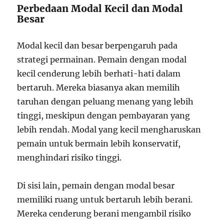
Perbedaan Modal Kecil dan Modal
Besar
Modal kecil dan besar berpengaruh pada
strategi permainan. Pemain dengan modal
kecil cenderung lebih berhati-hati dalam
bertaruh. Mereka biasanya akan memilih
taruhan dengan peluang menang yang lebih
tinggi, meskipun dengan pembayaran yang
lebih rendah. Modal yang kecil mengharuskan
pemain untuk bermain lebih konservatif,
menghindari risiko tinggi.
Di sisi lain, pemain dengan modal besar
memiliki ruang untuk bertaruh lebih berani.
Mereka cenderung berani mengambil risiko