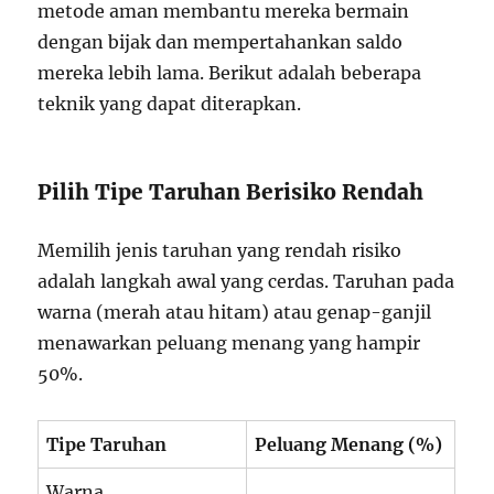
metode aman membantu mereka bermain
dengan bijak dan mempertahankan saldo
mereka lebih lama. Berikut adalah beberapa
teknik yang dapat diterapkan.
Pilih Tipe Taruhan Berisiko Rendah
Memilih jenis taruhan yang rendah risiko
adalah langkah awal yang cerdas. Taruhan pada
warna (merah atau hitam) atau genap-ganjil
menawarkan peluang menang yang hampir
50%.
Tipe Taruhan
Peluang Menang (%)
Warna