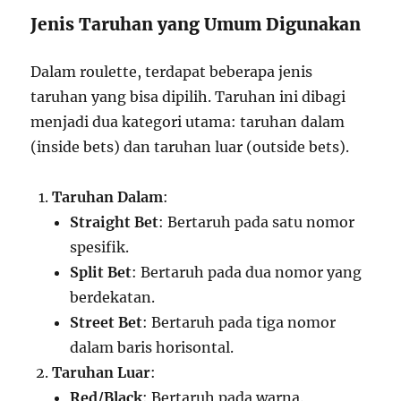
Jenis Taruhan yang Umum Digunakan
Dalam roulette, terdapat beberapa jenis
taruhan yang bisa dipilih. Taruhan ini dibagi
menjadi dua kategori utama: taruhan dalam
(inside bets) dan taruhan luar (outside bets).
Taruhan Dalam
:
Straight Bet
: Bertaruh pada satu nomor
spesifik.
Split Bet
: Bertaruh pada dua nomor yang
berdekatan.
Street Bet
: Bertaruh pada tiga nomor
dalam baris horisontal.
Taruhan Luar
:
Red/Black
: Bertaruh pada warna.