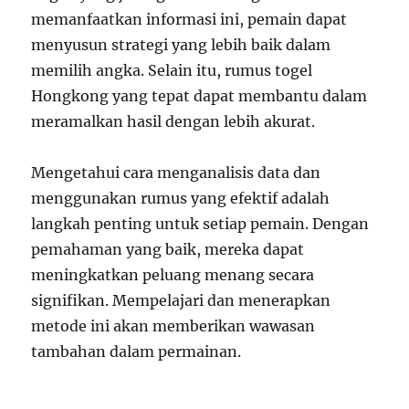
memanfaatkan informasi ini, pemain dapat
menyusun strategi yang lebih baik dalam
memilih angka. Selain itu, rumus togel
Hongkong yang tepat dapat membantu dalam
meramalkan hasil dengan lebih akurat.
Mengetahui cara menganalisis data dan
menggunakan rumus yang efektif adalah
langkah penting untuk setiap pemain. Dengan
pemahaman yang baik, mereka dapat
meningkatkan peluang menang secara
signifikan. Mempelajari dan menerapkan
metode ini akan memberikan wawasan
tambahan dalam permainan.