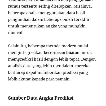
rumus tertentu
sering diterapkan. Misalnya,
beberapa analis menggunakan data hasil
pengundian dalam beberapa bulan terakhir
untuk menentukan angka yang mungkin
muncul.
Selain itu, beberapa metode modern mulai
mengintegrasikan
kecerdasan buatan
untuk
memprediksi hasil dengan lebih tepat. Dengan
analisis data yang lebih mendalam, mereka
berharap dapat memberikan prediksi yang
lebih akurat kepada para pemain.
Sumber Data Angka Prediksi