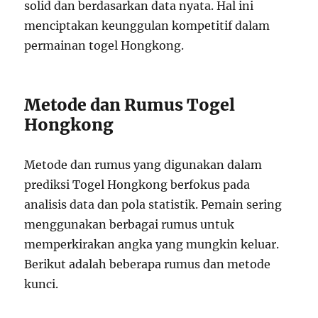
solid dan berdasarkan data nyata. Hal ini
menciptakan keunggulan kompetitif dalam
permainan togel Hongkong.
Metode dan Rumus Togel
Hongkong
Metode dan rumus yang digunakan dalam
prediksi Togel Hongkong berfokus pada
analisis data dan pola statistik. Pemain sering
menggunakan berbagai rumus untuk
memperkirakan angka yang mungkin keluar.
Berikut adalah beberapa rumus dan metode
kunci.