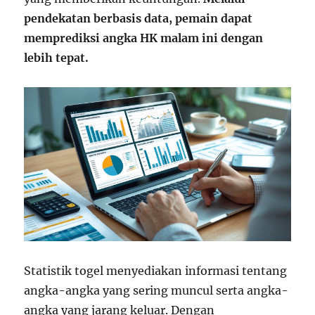
pendekatan berbasis data, pemain dapat
memprediksi angka HK malam ini dengan
lebih tepat.
Statistik togel menyediakan informasi tentang
angka-angka yang sering muncul serta angka-
angka yang jarang keluar. Dengan