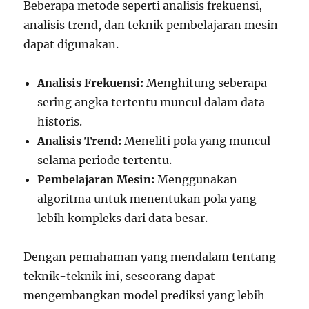
Beberapa metode seperti analisis frekuensi,
analisis trend, dan teknik pembelajaran mesin
dapat digunakan.
Analisis Frekuensi:
Menghitung seberapa
sering angka tertentu muncul dalam data
historis.
Analisis Trend:
Meneliti pola yang muncul
selama periode tertentu.
Pembelajaran Mesin:
Menggunakan
algoritma untuk menentukan pola yang
lebih kompleks dari data besar.
Dengan pemahaman yang mendalam tentang
teknik-teknik ini, seseorang dapat
mengembangkan model prediksi yang lebih