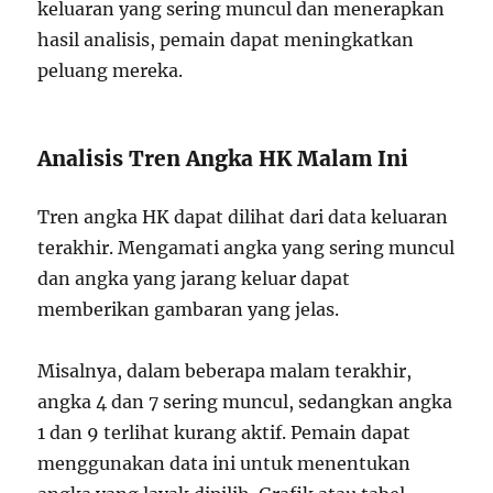
keluaran yang sering muncul dan menerapkan
hasil analisis, pemain dapat meningkatkan
peluang mereka.
Analisis Tren Angka HK Malam Ini
Tren angka HK dapat dilihat dari data keluaran
terakhir. Mengamati angka yang sering muncul
dan angka yang jarang keluar dapat
memberikan gambaran yang jelas.
Misalnya, dalam beberapa malam terakhir,
angka 4 dan 7 sering muncul, sedangkan angka
1 dan 9 terlihat kurang aktif. Pemain dapat
menggunakan data ini untuk menentukan