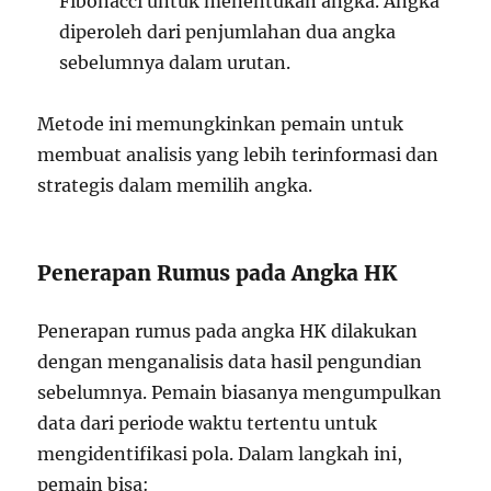
Fibonacci untuk menentukan angka. Angka
diperoleh dari penjumlahan dua angka
sebelumnya dalam urutan.
Metode ini memungkinkan pemain untuk
membuat analisis yang lebih terinformasi dan
strategis dalam memilih angka.
Penerapan Rumus pada Angka HK
Penerapan rumus pada angka HK dilakukan
dengan menganalisis data hasil pengundian
sebelumnya. Pemain biasanya mengumpulkan
data dari periode waktu tertentu untuk
mengidentifikasi pola. Dalam langkah ini,
pemain bisa: