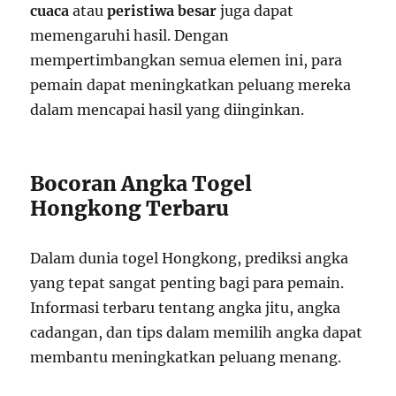
cuaca
atau
peristiwa besar
juga dapat
memengaruhi hasil. Dengan
mempertimbangkan semua elemen ini, para
pemain dapat meningkatkan peluang mereka
dalam mencapai hasil yang diinginkan.
Bocoran Angka Togel
Hongkong Terbaru
Dalam dunia togel Hongkong, prediksi angka
yang tepat sangat penting bagi para pemain.
Informasi terbaru tentang angka jitu, angka
cadangan, dan tips dalam memilih angka dapat
membantu meningkatkan peluang menang.