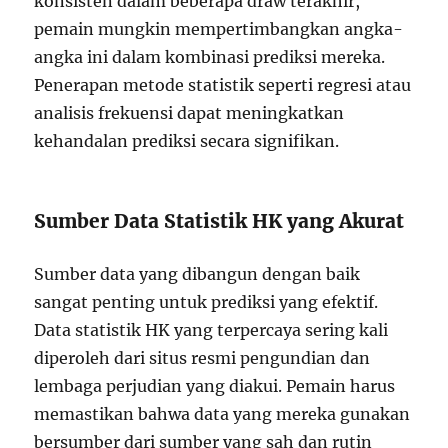
konsisten dalam beberapa draw terakhir,
pemain mungkin mempertimbangkan angka-
angka ini dalam kombinasi prediksi mereka.
Penerapan metode statistik seperti regresi atau
analisis frekuensi dapat meningkatkan
kehandalan prediksi secara signifikan.
Sumber Data Statistik HK yang Akurat
Sumber data yang dibangun dengan baik
sangat penting untuk prediksi yang efektif.
Data statistik HK yang terpercaya sering kali
diperoleh dari situs resmi pengundian dan
lembaga perjudian yang diakui. Pemain harus
memastikan bahwa data yang mereka gunakan
bersumber dari sumber yang sah dan rutin