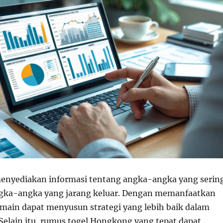
 menyediakan informasi tentang angka-angka yang serin
ngka-angka yang jarang keluar. Dengan memanfaatkan
pemain dapat menyusun strategi yang lebih baik dalam
Selain itu, rumus togel Hongkong yang tepat dapat