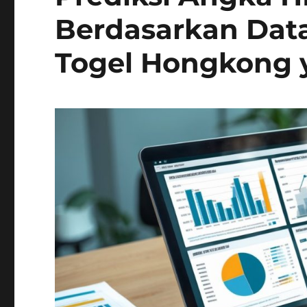
Berdasarkan Data
Togel Hongkong 