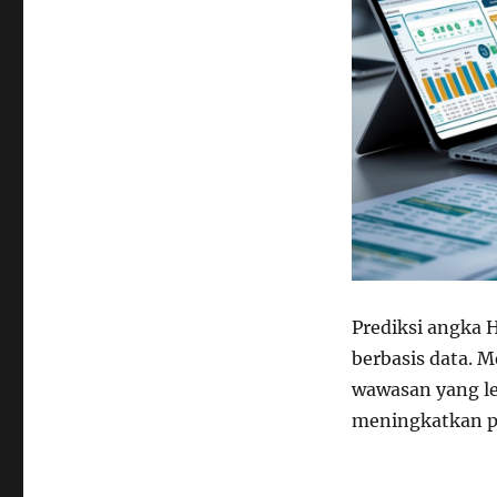
Prediksi angka
berbasis data. M
wawasan yang le
meningkatkan pe