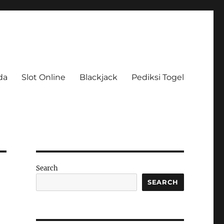
da
Slot Online
Blackjack
Pediksi Togel
Search
SEARCH