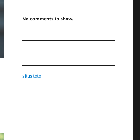
No comments to show.
situs toto