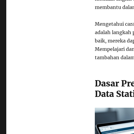
membantu dalam
Mengetahui cara
adalah langkah
baik, mereka da
Mempelajari da
tambahan dalam
Dasar Pr
Data Stat