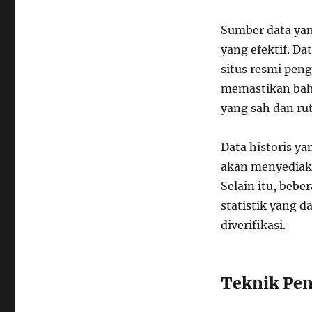
Sumber data yan
yang efektif. Da
situs resmi pen
memastikan bah
yang sah dan rut
Data historis y
akan menyediaka
Selain itu, beb
statistik yang 
diverifikasi.
Teknik Pen