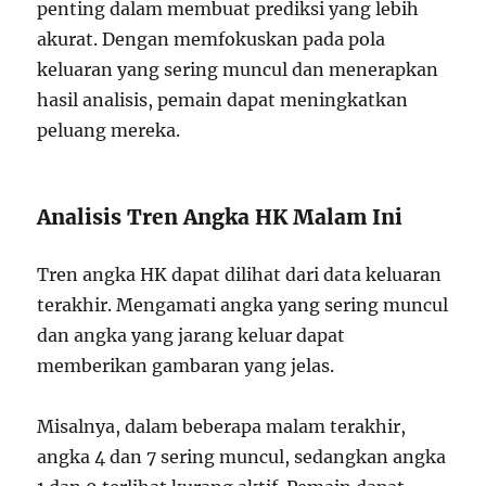
penting dalam membuat prediksi yang lebih
akurat. Dengan memfokuskan pada pola
keluaran yang sering muncul dan menerapkan
hasil analisis, pemain dapat meningkatkan
peluang mereka.
Analisis Tren Angka HK Malam Ini
Tren angka HK dapat dilihat dari data keluaran
terakhir. Mengamati angka yang sering muncul
dan angka yang jarang keluar dapat
memberikan gambaran yang jelas.
Misalnya, dalam beberapa malam terakhir,
angka 4 dan 7 sering muncul, sedangkan angka