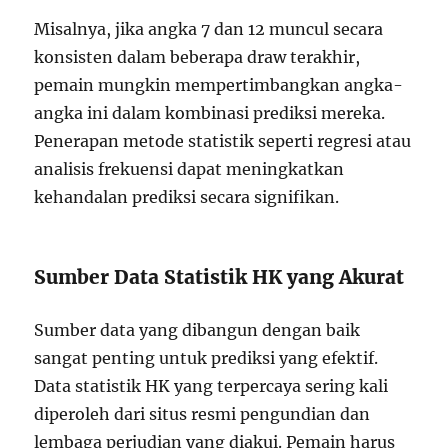
Misalnya, jika angka 7 dan 12 muncul secara
konsisten dalam beberapa draw terakhir,
pemain mungkin mempertimbangkan angka-
angka ini dalam kombinasi prediksi mereka.
Penerapan metode statistik seperti regresi atau
analisis frekuensi dapat meningkatkan
kehandalan prediksi secara signifikan.
Sumber Data Statistik HK yang Akurat
Sumber data yang dibangun dengan baik
sangat penting untuk prediksi yang efektif.
Data statistik HK yang terpercaya sering kali
diperoleh dari situs resmi pengundian dan
lembaga perjudian yang diakui. Pemain harus