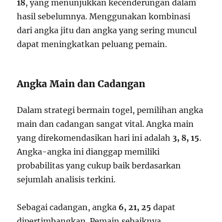
18
, yang menunjukkan kecenderungan dalam
hasil sebelumnya. Menggunakan kombinasi
dari angka jitu dan angka yang sering muncul
dapat meningkatkan peluang pemain.
Angka Main dan Cadangan
Dalam strategi bermain togel, pemilihan angka
main dan cadangan sangat vital. Angka main
yang direkomendasikan hari ini adalah
3, 8, 15
.
Angka-angka ini dianggap memiliki
probabilitas yang cukup baik berdasarkan
sejumlah analisis terkini.
Sebagai cadangan, angka
6, 21, 25
dapat
dipertimbangkan. Pemain sebaiknya