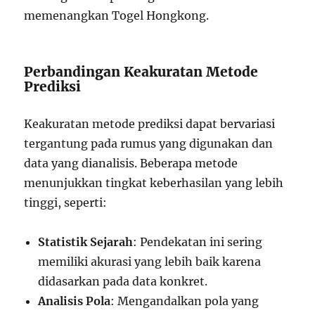
memenangkan Togel Hongkong.
Perbandingan Keakuratan Metode
Prediksi
Keakuratan metode prediksi dapat bervariasi
tergantung pada rumus yang digunakan dan
data yang dianalisis. Beberapa metode
menunjukkan tingkat keberhasilan yang lebih
tinggi, seperti:
Statistik Sejarah
: Pendekatan ini sering
memiliki akurasi yang lebih baik karena
didasarkan pada data konkret.
Analisis Pola
: Mengandalkan pola yang