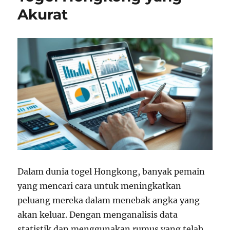
Akurat
Dalam dunia togel Hongkong, banyak pemain
yang mencari cara untuk meningkatkan
peluang mereka dalam menebak angka yang
akan keluar. Dengan menganalisis data
statistik dan menggunakan rumus yang telah