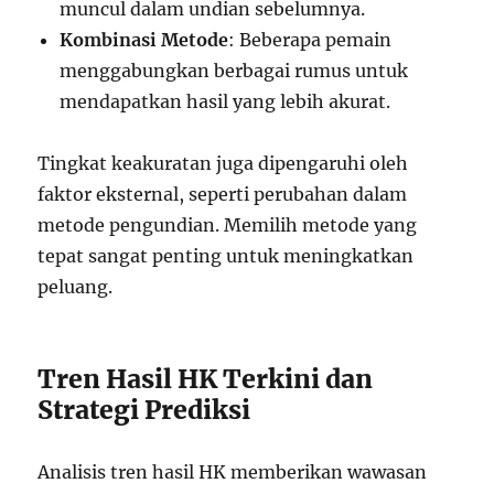
muncul dalam undian sebelumnya.
Kombinasi Metode
: Beberapa pemain
menggabungkan berbagai rumus untuk
mendapatkan hasil yang lebih akurat.
Tingkat keakuratan juga dipengaruhi oleh
faktor eksternal, seperti perubahan dalam
metode pengundian. Memilih metode yang
tepat sangat penting untuk meningkatkan
peluang.
Tren Hasil HK Terkini dan
Strategi Prediksi
Analisis tren hasil HK memberikan wawasan