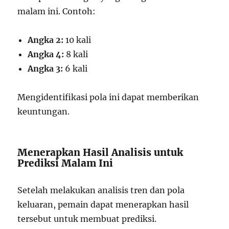
malam ini. Contoh:
Angka 2:
10 kali
Angka 4:
8 kali
Angka 3:
6 kali
Mengidentifikasi pola ini dapat memberikan
keuntungan.
Menerapkan Hasil Analisis untuk
Prediksi Malam Ini
Setelah melakukan analisis tren dan pola
keluaran, pemain dapat menerapkan hasil
tersebut untuk membuat prediksi.