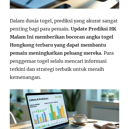
Dalam dunia togel, prediksi yang akurat sangat
penting bagi para pemain.
Update Prediksi HK
Malam Ini memberikan bocoran angka togel
Hongkong terbaru yang dapat membantu
pemain meningkatkan peluang mereka.
Para
penggemar togel selalu mencari informasi
terkini dan strategi terbaik untuk meraih
kemenangan.