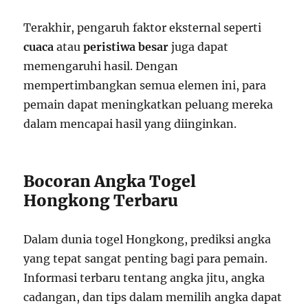
Terakhir, pengaruh faktor eksternal seperti
cuaca
atau
peristiwa besar
juga dapat
memengaruhi hasil. Dengan
mempertimbangkan semua elemen ini, para
pemain dapat meningkatkan peluang mereka
dalam mencapai hasil yang diinginkan.
Bocoran Angka Togel
Hongkong Terbaru
Dalam dunia togel Hongkong, prediksi angka
yang tepat sangat penting bagi para pemain.
Informasi terbaru tentang angka jitu, angka
cadangan, dan tips dalam memilih angka dapat