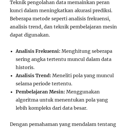
Teknik pengolahan data memainkan peran
kunci dalam meningkatkan akurasi prediksi.
Beberapa metode seperti analisis frekuensi,
analisis trend, dan teknik pembelajaran mesin
dapat digunakan.
Analisis Frekuensi:
Menghitung seberapa
sering angka tertentu muncul dalam data
historis.
Analisis Trend:
Meneliti pola yang muncul
selama periode tertentu.
Pembelajaran Mesin:
Menggunakan
algoritma untuk menentukan pola yang
lebih kompleks dari data besar.
Dengan pemahaman yang mendalam tentang