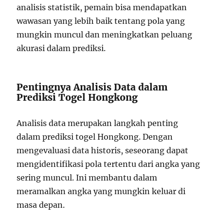
analisis statistik, pemain bisa mendapatkan
wawasan yang lebih baik tentang pola yang
mungkin muncul dan meningkatkan peluang
akurasi dalam prediksi.
Pentingnya Analisis Data dalam
Prediksi Togel Hongkong
Analisis data merupakan langkah penting
dalam prediksi togel Hongkong. Dengan
mengevaluasi data historis, seseorang dapat
mengidentifikasi pola tertentu dari angka yang
sering muncul. Ini membantu dalam
meramalkan angka yang mungkin keluar di
masa depan.