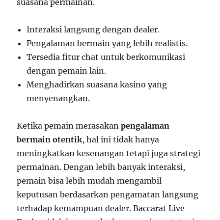
suasana permainan.
Interaksi langsung dengan dealer.
Pengalaman bermain yang lebih realistis.
Tersedia fitur chat untuk berkomunikasi
dengan pemain lain.
Menghadirkan suasana kasino yang
menyenangkan.
Ketika pemain merasakan
pengalaman
bermain otentik
, hal ini tidak hanya
meningkatkan kesenangan tetapi juga strategi
permainan. Dengan lebih banyak interaksi,
pemain bisa lebih mudah mengambil
keputusan berdasarkan pengamatan langsung
terhadap kemampuan dealer. Baccarat Live