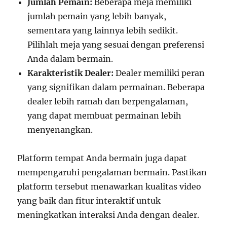
Jumlah Pemain:
Beberapa meja memiliki
jumlah pemain yang lebih banyak,
sementara yang lainnya lebih sedikit.
Pilihlah meja yang sesuai dengan preferensi
Anda dalam bermain.
Karakteristik Dealer:
Dealer memiliki peran
yang signifikan dalam permainan. Beberapa
dealer lebih ramah dan berpengalaman,
yang dapat membuat permainan lebih
menyenangkan.
Platform tempat Anda bermain juga dapat
mempengaruhi pengalaman bermain. Pastikan
platform tersebut menawarkan kualitas video
yang baik dan fitur interaktif untuk
meningkatkan interaksi Anda dengan dealer.