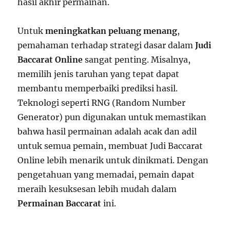
hasil akhir permainan.
Untuk
meningkatkan peluang menang
,
pemahaman terhadap strategi dasar dalam
Judi
Baccarat Online
sangat penting. Misalnya,
memilih jenis taruhan yang tepat dapat
membantu memperbaiki prediksi hasil.
Teknologi seperti RNG (Random Number
Generator) pun digunakan untuk memastikan
bahwa hasil permainan adalah acak dan adil
untuk semua pemain, membuat Judi Baccarat
Online lebih menarik untuk dinikmati. Dengan
pengetahuan yang memadai, pemain dapat
meraih kesuksesan lebih mudah dalam
Permainan Baccarat
ini.