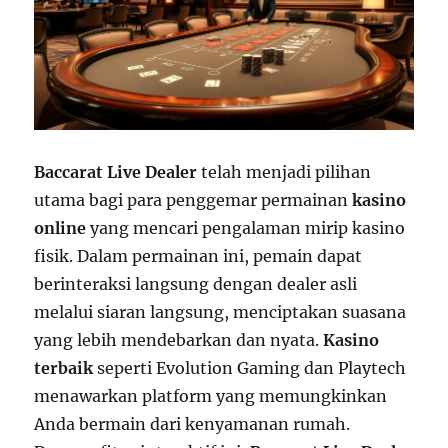
Baccarat Live Dealer
telah menjadi pilihan
utama bagi para penggemar permainan
kasino
online
yang mencari pengalaman mirip kasino
fisik. Dalam permainan ini, pemain dapat
berinteraksi langsung dengan dealer asli
melalui siaran langsung, menciptakan suasana
yang lebih mendebarkan dan nyata.
Kasino
terbaik
seperti Evolution Gaming dan Playtech
menawarkan platform yang memungkinkan
Anda bermain dari kenyamanan rumah.