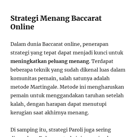
Strategi Menang Baccarat
Online
Dalam dunia Baccarat online, penerapan
strategi yang tepat dapat menjadi kunci untuk
meningkatkan peluang menang
. Terdapat
beberapa teknik yang sudah dikenal luas dalam
komunitas pemain, salah satunya adalah
metode Martingale. Metode ini mengharuskan
pemain untuk menggandakan taruhan setelah
kalah, dengan harapan dapat menutupi
kerugian saat akhirnya menang.
Di samping itu, strategi Paroli juga sering