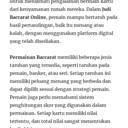
untuk menikmati pengalaman bermain kartu
dari kenyamanan rumah mereka. Dalam
Judi
Baccarat Online
, pemain mampu bertaruh pada
hasil pertandingan, baik itu menang atau
kalah, dengan menggunakan platform digital
yang telah disediakan.
Permainan Baccarat
memiliki beberapa jenis
taruhan yang tersedia, seperti taruhan pada
pemain, banker, atau seri. Setiap taruhan ini
memiliki peluang menang yang berbeda dan
dapat dipilih sesuai dengan strategi pemain.
Pemain juga perlu memahami sistem
penghitungan skor yang digunakan dalam
permainan. Setiap kartu memiliki nilai
tertentu, dan total nilai sangat menentukan