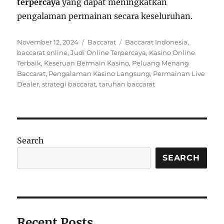
terpercaya
yang dapat meningkatkan
pengalaman permainan secara keseluruhan.
P
C
T
November 12, 2024
Baccarat
Baccarat Indonesia
,
o
a
a
baccarat online
,
Judi Online Terpercaya
,
Kasino Online
s
t
g
Terbaik
,
Keseruan Bermain Kasino
,
Peluang Menang
t
e
s
Baccarat
,
Pengalaman Kasino Langsung
,
Permainan Live
e
g
Dealer
,
strategi baccarat
,
taruhan baccarat
d
o
o
r
n
i
e
s
Search
SEARCH
Recent Posts