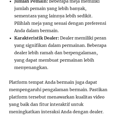
Jumlah Pemain:
Beberapa meja memiliki
jumlah pemain yang lebih banyak,
sementara yang lainnya lebih sedikit.
Pilihlah meja yang sesuai dengan preferensi
Anda dalam bermain.
Karakteristik Dealer:
Dealer memiliki peran
yang signifikan dalam permainan. Beberapa
dealer lebih ramah dan berpengalaman,
yang dapat membuat permainan lebih
menyenangkan.
Platform tempat Anda bermain juga dapat
mempengaruhi pengalaman bermain. Pastikan
platform tersebut menawarkan kualitas video
yang baik dan fitur interaktif untuk
meningkatkan interaksi Anda dengan dealer.