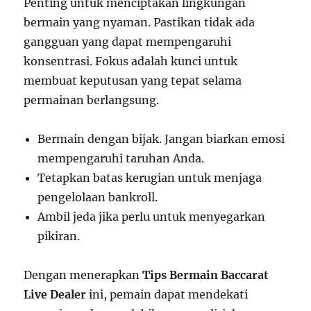
Penting untuk menciptakan lingkungan
bermain yang nyaman. Pastikan tidak ada
gangguan yang dapat mempengaruhi
konsentrasi. Fokus adalah kunci untuk
membuat keputusan yang tepat selama
permainan berlangsung.
Bermain dengan bijak. Jangan biarkan emosi
mempengaruhi taruhan Anda.
Tetapkan batas kerugian untuk menjaga
pengelolaan bankroll.
Ambil jeda jika perlu untuk menyegarkan
pikiran.
Dengan menerapkan
Tips Bermain Baccarat
Live Dealer
ini, pemain dapat mendekati