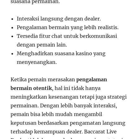
suasana permainan.
Interaksi langsung dengan dealer.
Pengalaman bermain yang lebih realistis.
Tersedia fitur chat untuk berkomunikasi
dengan pemain lain.
Menghadirkan suasana kasino yang
menyenangkan.
Ketika pemain merasakan
pengalaman
bermain otentik
, hal ini tidak hanya
meningkatkan kesenangan tetapi juga strategi
permainan. Dengan lebih banyak interaksi,
pemain bisa lebih mudah mengambil
keputusan berdasarkan pengamatan langsung
terhadap kemampuan dealer. Baccarat Live