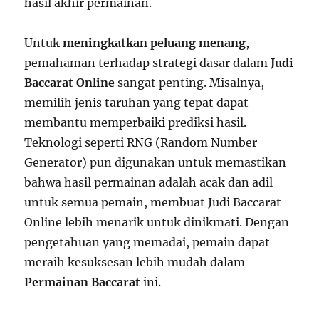
hasil akhir permainan.
Untuk
meningkatkan peluang menang
,
pemahaman terhadap strategi dasar dalam
Judi
Baccarat Online
sangat penting. Misalnya,
memilih jenis taruhan yang tepat dapat
membantu memperbaiki prediksi hasil.
Teknologi seperti RNG (Random Number
Generator) pun digunakan untuk memastikan
bahwa hasil permainan adalah acak dan adil
untuk semua pemain, membuat Judi Baccarat
Online lebih menarik untuk dinikmati. Dengan
pengetahuan yang memadai, pemain dapat
meraih kesuksesan lebih mudah dalam
Permainan Baccarat
ini.