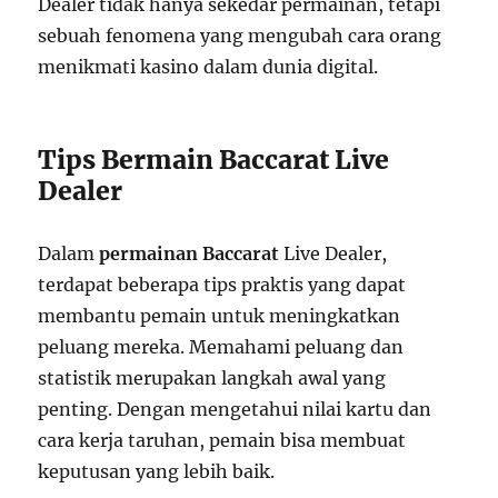
Dealer tidak hanya sekedar permainan, tetapi
sebuah fenomena yang mengubah cara orang
menikmati kasino dalam dunia digital.
Tips Bermain Baccarat Live
Dealer
Dalam
permainan Baccarat
Live Dealer,
terdapat beberapa tips praktis yang dapat
membantu pemain untuk meningkatkan
peluang mereka. Memahami peluang dan
statistik merupakan langkah awal yang
penting. Dengan mengetahui nilai kartu dan
cara kerja taruhan, pemain bisa membuat
keputusan yang lebih baik.