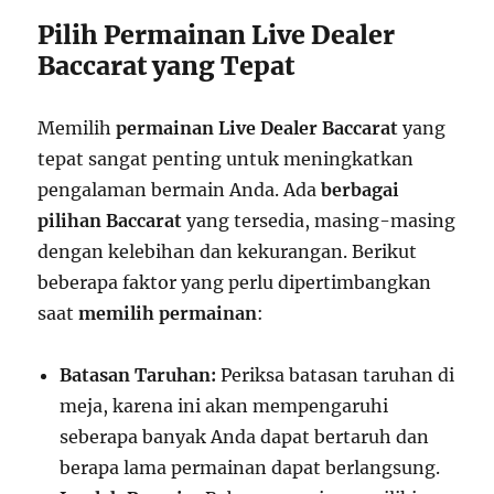
Pilih Permainan Live Dealer
Baccarat yang Tepat
Memilih
permainan Live Dealer Baccarat
yang
tepat sangat penting untuk meningkatkan
pengalaman bermain Anda. Ada
berbagai
pilihan Baccarat
yang tersedia, masing-masing
dengan kelebihan dan kekurangan. Berikut
beberapa faktor yang perlu dipertimbangkan
saat
memilih permainan
:
Batasan Taruhan:
Periksa batasan taruhan di
meja, karena ini akan mempengaruhi
seberapa banyak Anda dapat bertaruh dan
berapa lama permainan dapat berlangsung.