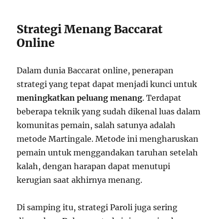
Strategi Menang Baccarat
Online
Dalam dunia Baccarat online, penerapan
strategi yang tepat dapat menjadi kunci untuk
meningkatkan peluang menang
. Terdapat
beberapa teknik yang sudah dikenal luas dalam
komunitas pemain, salah satunya adalah
metode Martingale. Metode ini mengharuskan
pemain untuk menggandakan taruhan setelah
kalah, dengan harapan dapat menutupi
kerugian saat akhirnya menang.
Di samping itu, strategi Paroli juga sering