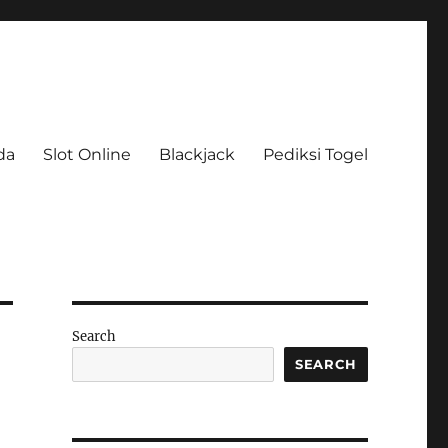
da
Slot Online
Blackjack
Pediksi Togel
Search
SEARCH