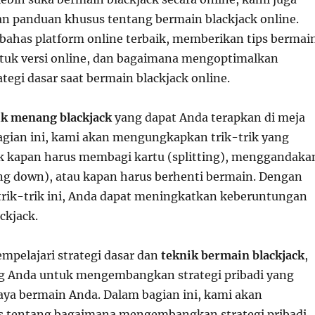
 panduan khusus tentang bermain blackjack online.
has platform online terbaik, memberikan tips bermai
ntuk versi online, dan bagaimana mengoptimalkan
egi dasar saat bermain blackjack online.
ik menang blackjack
yang dapat Anda terapkan di meja
agian ini, kami akan mengungkapkan trik-trik yang
uk kapan harus membagi kartu (splitting), menggandaka
ng down), atau kapan harus berhenti bermain. Dengan
ik-trik ini, Anda dapat meningkatkan keberuntungan
ckjack.
mpelajari strategi dasar dan
teknik bermain blackjack
,
 Anda untuk mengembangkan strategi pribadi yang
aya bermain Anda. Dalam bagian ini, kami akan
s tentang bagaimana mengembangkan strategi pribadi