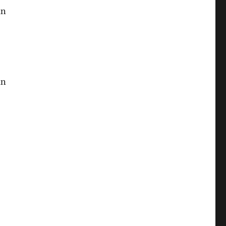
an
an