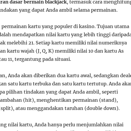
uran dasar bermain blackjack
, termasuk cara menghitun
 tindakan yang dapat Anda ambil selama permainan.
h permainan kartu yang populer di kasino. Tujuan utama
dalah mendapatkan nilai kartu yang lebih tinggi daripad
idak melebihi 21. Setiap kartu memiliki nilai numeriknya
an kartu wajah (J, Q, K) memiliki nilai 10 dan kartu As
tau 11, tergantung pada situasi.
n, Anda akan diberikan dua kartu awal, sedangkan deal
n satu kartu terbuka dan satu kartu tertutup. Anda aka
pa pilihan tindakan yang dapat Anda ambil, seperti
tambahan (hit), menghentikan permainan (stand),
split), atau menggandakan taruhan (double down).
g nilai kartu, Anda hanya perlu menjumlahkan nilai