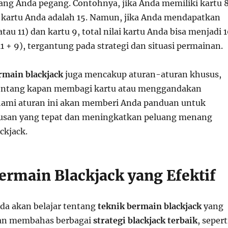
ang Anda pegang. Contohnya, jika Anda memiliki kartu 
ai kartu Anda adalah 15. Namun, jika Anda mendapatkan
 atau 11) dan kartu 9, total nilai kartu Anda bisa menjadi 
(11 + 9), tergantung pada strategi dan situasi permainan.
rmain blackjack
juga mencakup aturan-aturan khusus,
 tentang kapan membagi kartu atau menggandakan
ami aturan ini akan memberi Anda panduan untuk
san yang tepat dan meningkatkan peluang menang
ckjack.
ermain Blackjack yang Efektif
nda akan belajar tentang
teknik bermain blackjack
yang
kan membahas berbagai
strategi blackjack terbaik
, sepert