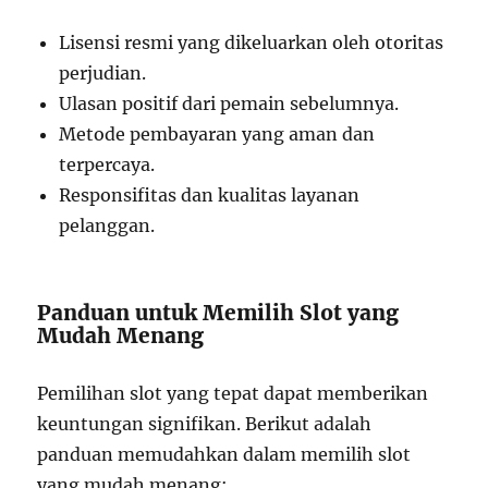
Lisensi resmi yang dikeluarkan oleh otoritas
perjudian.
Ulasan positif dari pemain sebelumnya.
Metode pembayaran yang aman dan
terpercaya.
Responsifitas dan kualitas layanan
pelanggan.
Panduan untuk Memilih Slot yang
Mudah Menang
Pemilihan slot yang tepat dapat memberikan
keuntungan signifikan. Berikut adalah
panduan memudahkan dalam memilih slot
yang mudah menang: