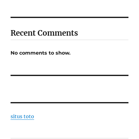
Recent Comments
No comments to show.
situs toto