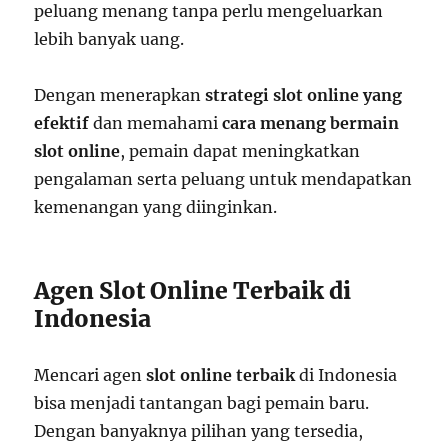
peluang menang tanpa perlu mengeluarkan
lebih banyak uang.
Dengan menerapkan
strategi slot online yang
efektif
dan memahami
cara menang bermain
slot online
, pemain dapat meningkatkan
pengalaman serta peluang untuk mendapatkan
kemenangan yang diinginkan.
Agen Slot Online Terbaik di
Indonesia
Mencari agen
slot online terbaik
di Indonesia
bisa menjadi tantangan bagi pemain baru.
Dengan banyaknya pilihan yang tersedia,