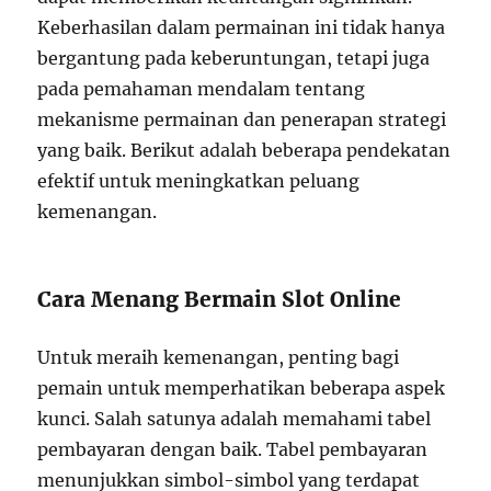
Keberhasilan dalam permainan ini tidak hanya
bergantung pada keberuntungan, tetapi juga
pada pemahaman mendalam tentang
mekanisme permainan dan penerapan strategi
yang baik. Berikut adalah beberapa pendekatan
efektif untuk meningkatkan peluang
kemenangan.
Cara Menang Bermain Slot Online
Untuk meraih kemenangan, penting bagi
pemain untuk memperhatikan beberapa aspek
kunci. Salah satunya adalah memahami tabel
pembayaran dengan baik. Tabel pembayaran
menunjukkan simbol-simbol yang terdapat