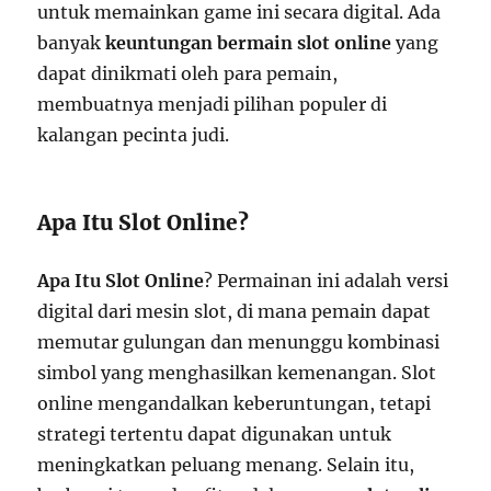
untuk memainkan game ini secara digital. Ada
banyak
keuntungan bermain slot online
yang
dapat dinikmati oleh para pemain,
membuatnya menjadi pilihan populer di
kalangan pecinta judi.
Apa Itu Slot Online?
Apa Itu Slot Online
? Permainan ini adalah versi
digital dari mesin slot, di mana pemain dapat
memutar gulungan dan menunggu kombinasi
simbol yang menghasilkan kemenangan. Slot
online mengandalkan keberuntungan, tetapi
strategi tertentu dapat digunakan untuk
meningkatkan peluang menang. Selain itu,