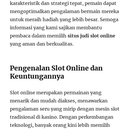
karakteristik dan strategi tepat, pemain dapat
mengoptimalkan pengalaman bermain mereka
untuk meraih hadiah yang lebih besar. Semoga
informasi yang kami sajikan membantu
pembaca dalam memilih
situs judi slot online
yang aman dan berkualitas.
Pengenalan Slot Online dan
Keuntungannya
Slot online merupakan permainan yang
menarik dan mudah diakses, menawarkan
pengalaman seru yang mirip dengan mesin slot
tradisional di kasino. Dengan perkembangan
teknologi, banyak orang kini lebih memilih