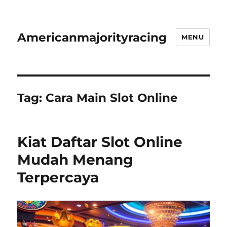
Americanmajorityracing
MENU
Tag:
Cara Main Slot Online
Kiat Daftar Slot Online
Mudah Menang
Terpercaya