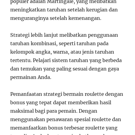
populer adalah Martingale, yang melibatkan
meningkatkan taruhan setelah kerugian dan
menguranginya setelah kemenangan.
Strategi lebih lanjut melibatkan penggunaan
taruhan kombinasi, seperti taruhan pada
kelompok angka, warna, atau jenis taruhan
tertentu. Pelajari sistem taruhan yang berbeda
dan temukan yang paling sesuai dengan gaya
permainan Anda.
Pemanfaatan strategi bermain roulette dengan
bonus yang tepat dapat memberikan hasil
maksimal bagi para pemain. Dengan
menggunakan penawaran spesial roulette dan
memanfaatkan bonus terbesar roulette yang