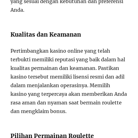
yang sesuai dengan kebutuhan dan preferensi
Anda.
Kualitas dan Keamanan
Pertimbangkan kasino online yang telah
terbukti memiliki reputasi yang baik dalam hal
kualitas permainan dan keamanan. Pastikan
kasino tersebut memiliki lisensi resmi dan adil
dalam menjalankan operasinya. Memilih
kasino yang terpercaya akan memberikan Anda
rasa aman dan nyaman saat bermain roulette
dan mengklaim bonus.
Pilihan Permainan Roulette