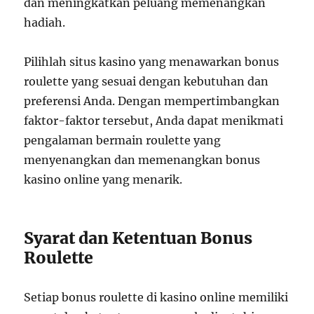
dan meningkatkan peluang memenangkan
hadiah.
Pilihlah situs kasino yang menawarkan bonus
roulette yang sesuai dengan kebutuhan dan
preferensi Anda. Dengan mempertimbangkan
faktor-faktor tersebut, Anda dapat menikmati
pengalaman bermain roulette yang
menyenangkan dan memenangkan bonus
kasino online yang menarik.
Syarat dan Ketentuan Bonus
Roulette
Setiap bonus roulette di kasino online memiliki