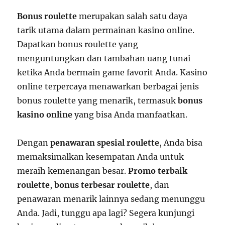
Bonus roulette
merupakan salah satu daya
tarik utama dalam permainan kasino online.
Dapatkan bonus roulette yang
menguntungkan dan tambahan uang tunai
ketika Anda bermain game favorit Anda. Kasino
online terpercaya menawarkan berbagai jenis
bonus roulette yang menarik, termasuk
bonus
kasino online
yang bisa Anda manfaatkan.
Dengan
penawaran spesial roulette
, Anda bisa
memaksimalkan kesempatan Anda untuk
meraih kemenangan besar.
Promo terbaik
roulette
,
bonus terbesar roulette
, dan
penawaran menarik lainnya sedang menunggu
Anda. Jadi, tunggu apa lagi? Segera kunjungi