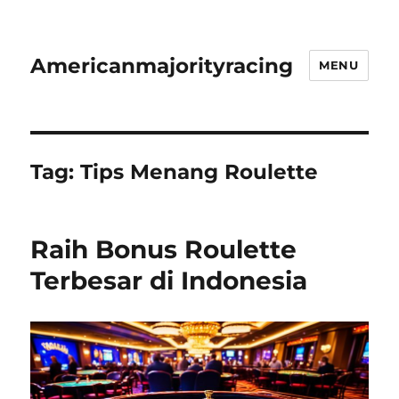
Americanmajorityracing
MENU
Tag:
Tips Menang Roulette
Raih Bonus Roulette
Terbesar di Indonesia