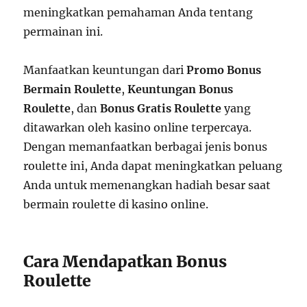
meningkatkan pemahaman Anda tentang
permainan ini.
Manfaatkan keuntungan dari
Promo Bonus
Bermain Roulette
,
Keuntungan Bonus
Roulette
, dan
Bonus Gratis Roulette
yang
ditawarkan oleh kasino online terpercaya.
Dengan memanfaatkan berbagai jenis bonus
roulette ini, Anda dapat meningkatkan peluang
Anda untuk memenangkan hadiah besar saat
bermain roulette di kasino online.
Cara Mendapatkan Bonus
Roulette