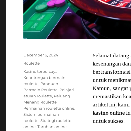
Posted
December 6, 2024
Selamat datang 
on
Categories
Roulette
kesenangan dan 
Tags
Kasino terpercaya
,
bertransformasi
Keuntungan bermain
untuk menikmat
roulette
,
Panduan
Namun, sangat 
Bermain Roulette
,
Pelajari
aturan roulette
,
Peluang
memastikan kea
Menang Roulette
,
artikel ini, ka
Permainan roulette online
,
kasino online
in
Sistem permainan
roulette
,
Strategi roulette
untuk sukses.
online
,
Taruhan online