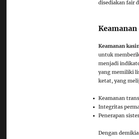
disediakan fair 
Keamanan d
Keamanan kasi
untuk memberik
menjadi indikato
yang memiliki l
ketat, yang meli
Keamanan trans
Integritas perm
Penerapan siste
Dengan demikia