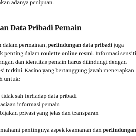
akan adanya penipuan.
an Data Pribadi Pemain
an dalam permainan,
perlindungan data pribadi
juga
k penting dalam
roulette online resmi
. Informasi sensiti
uangan dan identitas pemain harus dilindungi dengan
psi terkini. Kasino yang bertanggung jawab menerapkan
h untuk:
tidak sah terhadap data pribadi
asiaan informasi pemain
ijakan privasi yang jelas dan transparan
emahami pentingnya aspek keamanan dan
perlindunga