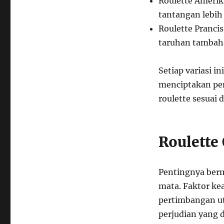
Roulette Ameri
tantangan lebih
Roulette Pranci
taruhan tambah
Setiap variasi i
menciptakan peng
roulette sesuai 
Roulette
Pentingnya ber
mata. Faktor k
pertimbangan ut
perjudian yang