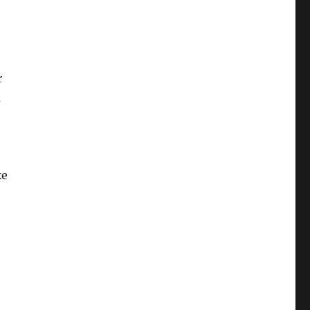
r
u
ke